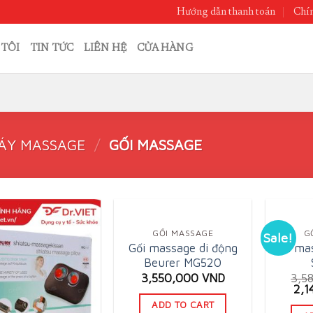
Hướng dẫn thanh toán
Chín
 TÔI
TIN TỨC
LIÊN HỆ
CỬA HÀNG
ÁY MASSAGE
/
GỐI MASSAGE
GỐI MASSAGE
G
Sale!
Gối massage di động
Gối ma
Beurer MG520
3,550,000
VND
3,5
Ori
2,
pri
ADD TO CART
was