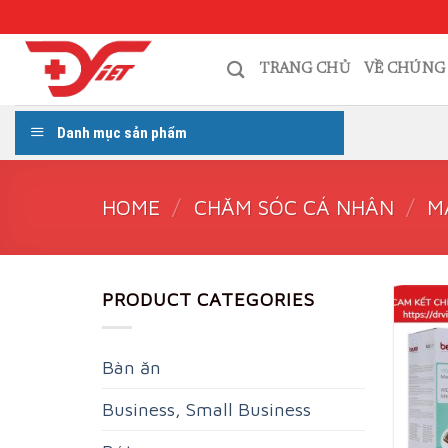
Skip
to
content
TRANG CHỦ
VỀ CHÚNG
Danh mục sản phẩm
HOME
/
CHĂM SÓC CÁ NHÂN
/
M
PRODUCT CATEGORIES
Bàn ăn
Business, Small Business