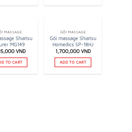
ỐI MASSAGE
GỐI MASSAGE
assage Shiatsu
Gối massage Shiatsu
urer MG149
Homedics SP-18HJ
915,000
VND
1,700,000
VND
DD TO CART
ADD TO CART