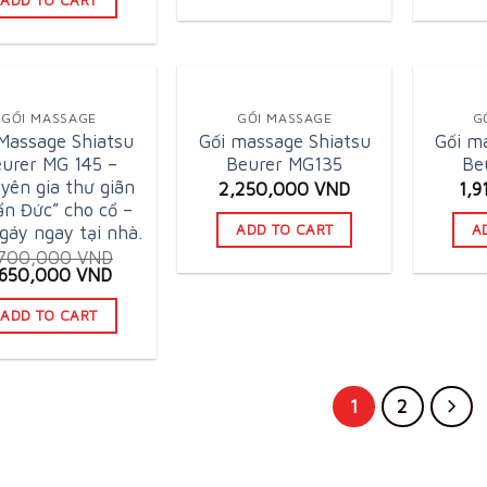
GỐI MASSAGE
GỐI MASSAGE
G
Massage Shiatsu
Gối massage Shiatsu
Gối m
urer MG 145 –
Beurer MG135
Be
yên gia thư giãn
2,250,000
VND
1,
ẩn Đức” cho cổ –
ADD TO CART
A
 gáy ngay tại nhà.
,700,000
VND
riginal
Current
,650,000
VND
rice
price
as:
is:
ADD TO CART
,700,000 VND.
1,650,000 VND.
1
2