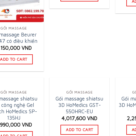
A
3,5
GỐI MASSAGE
 massage Beurer
7 có điều khiển
,150,000
VND
ADD TO CART
GỐI MASSAGE
GỐI MASSAGE
G
massage shiatsu
Gối massage shiatsu
Gối m
 công nghệ Gel
3D HoMedics GST-
3D HoM
ch HoMedics SP-
550HRC-EU
135HJ
4,017,600
VND
2,2
,990,000
VND
ADD TO CART
A
ADD TO CART