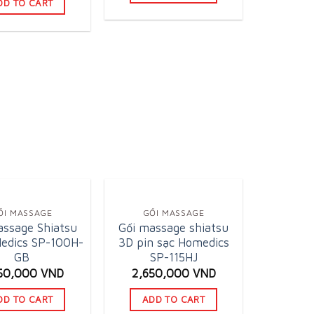
DD TO CART
80,000 VND.
2,149,000 VND.
ỐI MASSAGE
GỐI MASSAGE
assage Shiatsu
Gối massage shiatsu
edics SP-100H-
3D pin sạc Homedics
GB
SP-115HJ
50,000
VND
2,650,000
VND
DD TO CART
ADD TO CART