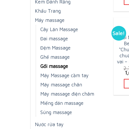
Kem Đánh Răng
Khẩu Trang
Máy massage
Cây Lăn Massage
Sale!
Gối 
Đai massage
Be
Đệm Massage
“Chu
chu
Ghế massage
vai –
Gối massage
2
O
1
Máy Massage cầm tay
p
w
Máy massage chân
2
Máy massage điện châm
Miếng dán massage
Súng massage
Nước rửa tay