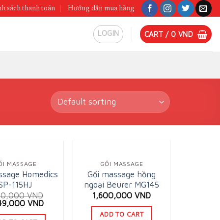
h sách thanh toán
Hướng dẫn mua hàng
LOGIN
CART /
0
VND
ỐI MASSAGE
GỐI MASSAGE
ssage Homedics
Gối massage hồng
SP-115HJ
ngoại Beurer MG145
80,000
VND
1,600,000
VND
ginal
Current
149,000
VND
ce
price
ADD TO CART
:
is: