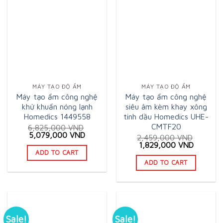
MÁY TẠO ĐỘ ẨM
MÁY TẠO ĐỘ ẨM
Máy tạo ẩm công nghệ
Máy tạo ẩm công nghệ
khử khuẩn nóng lạnh
siêu âm kèm khay xông
Homedics 1449558
tinh dầu Homedics UHE-
CMTF20
6,825,000
VND
Original
Current
5,079,000
VND
2,459,000
VND
price
price
Original
Current
1,829,000
VND
was:
is:
price
price
ADD TO CART
6,825,000 VND.
5,079,000 VND.
was:
is:
ADD TO CART
2,459,000 VND.
1,829,0
Sale!
Sale!