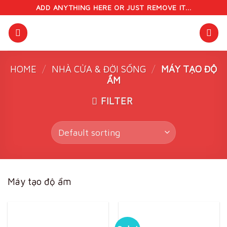
Skip
ADD ANYTHING HERE OR JUST REMOVE IT...
to
content
HOME
/
NHÀ CỬA & ĐỜI SỐNG
/
MÁY TẠO ĐỘ
ẨM
FILTER
Máy tạo độ ẩm