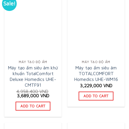
Sale!
MÁY TẠO ĐỘ ẨM
MÁY TẠO ĐỘ ẨM
Máy tạo ẩm siêu âm khử
Máy tạo ẩm siêu âm
khuẩn TotalComfort
TOTALCOMFORT
Deluxe Homedics UHE-
Homedics UHE-WM16
CMTF91
3,229,000
VND
4,958,400
VND
Original
Current
3,689,000
VND
ADD TO CART
price
price
was:
is:
ADD TO CART
4,958,400 VND.
3,689,000 VND.