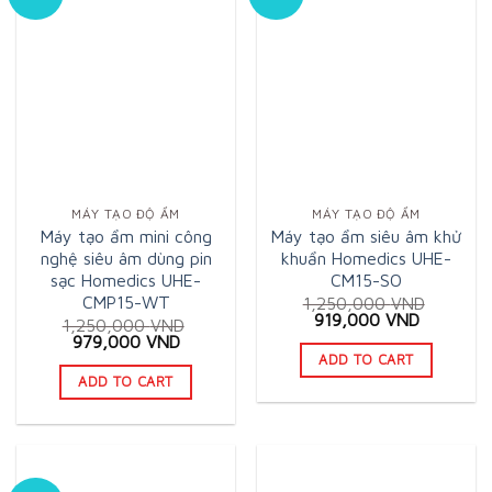
MÁY TẠO ĐỘ ẨM
MÁY TẠO ĐỘ ẨM
Máy tạo ẩm mini công
Máy tạo ẩm siêu âm khử
nghệ siêu âm dùng pin
khuẩn Homedics UHE-
sạc Homedics UHE-
CM15-SO
CMP15-WT
1,250,000
VND
Original
Current
919,000
VND
1,250,000
VND
price
price
Original
Current
979,000
VND
was:
is:
price
price
ADD TO CART
1,250,000 VND.
919,000 
was:
is:
ADD TO CART
1,250,000 VND.
979,000 VND.