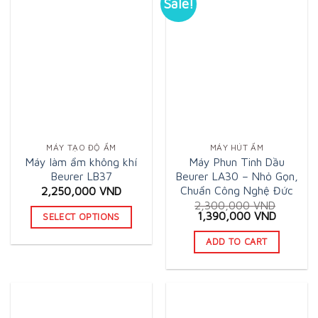
Sale!
MÁY TẠO ĐỘ ẨM
MÁY HÚT ẨM
Máy làm ẩm không khí
Máy Phun Tinh Dầu
Beurer LB37
Beurer LA30 – Nhỏ Gọn,
Chuẩn Công Nghệ Đức
2,250,000
VND
2,300,000
VND
Original
Current
1,390,000
VND
SELECT OPTIONS
price
price
This
was:
is:
ADD TO CART
2,300,000 VND.
1,390,0
product
has
multiple
variants.