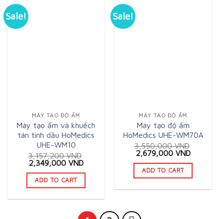
Sale!
Sale!
MÁY TẠO ĐỘ ẨM
MÁY TẠO ĐỘ ẨM
Máy tạo ẩm và khuếch
Máy tạo độ ẩm
tán tinh dầu HoMedics
HoMedics UHE-WM70A
UHE-WM10
3,550,000
VND
Original
Current
2,679,000
VND
3,157,200
VND
price
price
Original
Current
2,349,000
VND
was:
is:
price
price
ADD TO CART
3,550,000 VND.
2,679,0
was:
is:
ADD TO CART
3,157,200 VND.
2,349,000 VND.