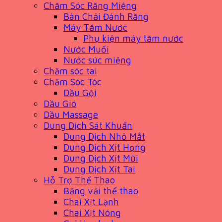
Chăm Sóc Răng Miệng
Bàn Chải Đánh Răng
Máy Tăm Nước
Phụ kiện máy tăm nước
Nước Muối
Nước súc miệng
Chăm sóc tai
Chăm Sóc Tóc
Dầu Gội
Dầu Gió
Dầu Massage
Dung Dịch Sát Khuẩn
Dung Dịch Nhỏ Mắt
Dung Dịch Xịt Họng
Dung Dịch Xịt Mũi
Dung Dịch Xịt Tai
Hỗ Trợ Thể Thao
Băng vải thể thao
Chai Xịt Lạnh
Chai Xịt Nóng