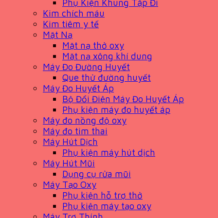
Phụ Kiện Khung Tập Đi
Kim chích máu
Kim tiêm y tế
Mặt Nạ
Mặt nạ thở oxy
Mặt nạ xông khí dung
Máy Đo Đường Huyết
Que thử đường huyết
Máy Đo Huyết Áp
Bộ Đổi Điện Máy Đo Huyết Áp
Phụ kiện máy đo huyết áp
Máy đo nồng độ oxy
Máy đo tim thai
Máy Hút Dịch
Phụ kiện máy hút dịch
Máy Hút Mũi
Dụng cụ rửa mũi
Máy Tạo Oxy
Phụ kiện hỗ trợ thở
Phụ kiện máy tạo oxy
Máy Trợ Thính