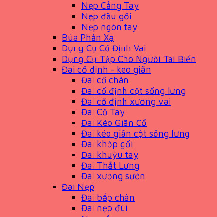
Nẹp Cẳng Tay
Nẹp đầu gối
Nẹp ngón tay
Búa Phản Xạ
Dụng Cụ Cố Định Vai
Dụng Cụ Tập Cho Người Tai Biến
Đai cố định - kéo giãn
Đai cổ chân
Đai cố định cột sống lưng
Đai cố định xương vai
Đai Cổ Tay
Đai Kéo Giãn Cổ
Đai kéo giãn cột sống lưng
Đai khớp gối
Đai khuỷu tay
Đai Thắt Lưng
Đai xương sườn
Đai Nẹp
Đai bắp chân
Đai nẹp đùi