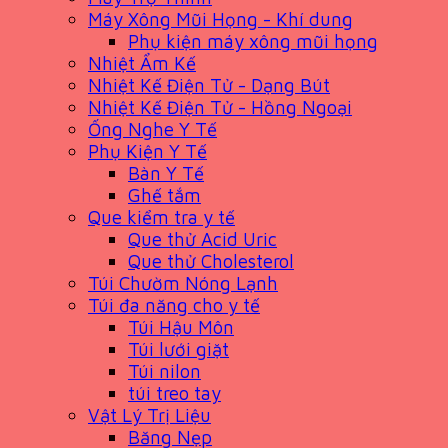
Máy Xông Mũi Họng - Khí dung
Phụ kiện máy xông mũi họng
Nhiệt Ẩm Kế
Nhiệt Kế Điện Tử - Dạng Bút
Nhiệt Kế Điện Tử - Hồng Ngoại
Ống Nghe Y Tế
Phụ Kiện Y Tế
Bàn Y Tế
Ghế tắm
Que kiểm tra y tế
Que thử Acid Uric
Que thử Cholesterol
Túi Chườm Nóng Lạnh
Túi đa năng cho y tế
Túi Hậu Môn
Túi lưới giặt
Túi nilon
túi treo tay
Vật Lý Trị Liệu
Băng Nẹp