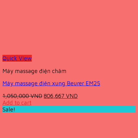
Quick View
Máy massage điện châm
Máy massage điện xung Beurer EM25
Original
Current
1,050,000
VND
806,667
VND
price
price
Add to cart
was:
is:
Sale!
1,050,000 VND.
806,667 VND.