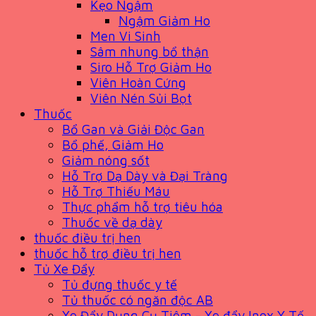
Kẹo Ngậm
Ngậm Giảm Ho
Men Vi Sinh
Sâm nhung bổ thận
Siro Hỗ Trợ Giảm Ho
Viên Hoàn Cứng
Viên Nén Sủi Bọt
Thuốc
Bổ Gan và Giải Độc Gan
Bổ phế, Giảm Ho
Giảm nóng sốt
Hỗ Trợ Dạ Dày và Đại Tràng
Hỗ Trợ Thiếu Máu
Thực phẩm hỗ trợ tiêu hóa
Thuốc về dạ dày
thuốc điều trị hen
thuốc hỗ trợ điều trị hen
Tủ Xe Đẩy
Tủ đựng thuốc y tế
Tủ thuốc có ngăn độc AB
Xe Đẩy Dụng Cụ Tiêm - Xe đẩy Inox Y Tế