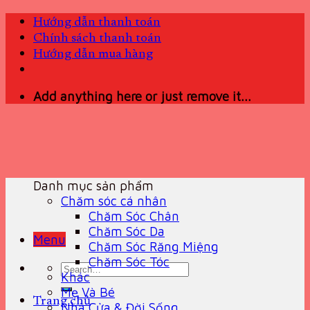
Skip
Hướng dẫn thanh toán
to
Chính sách thanh toán
content
Hướng dẫn mua hàng
Add anything here or just remove it...
Danh mục sản phẩm
Chăm sóc cá nhân
Chăm Sóc Chân
Chăm Sóc Da
Menu
Chăm Sóc Răng Miệng
Chăm Sóc Tóc
Search
Khác
for:
Mẹ Và Bé
Trang chủ
Nhà Cửa & Đời Sống