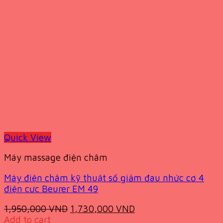
Quick View
Máy massage điện châm
Máy điện châm kỹ thuật số giảm đau nhức cơ 4
điện cưc Beurer EM 49
Original
Current
1,950,000
VND
1,730,000
VND
price
price
Add to cart