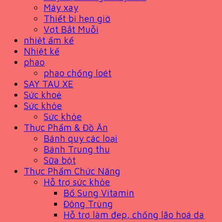
Máy xay
Thiết bị hẹn giờ
Vợt Bắt Muỗi
nhiệt ẩm kế
Nhiệt kế
phao
phao chống loét
SAY TAU XE
Sức khoẻ
Sức khỏe
Sức khỏe
Thực Phẩm & Đồ Ăn
Bánh quy các loại
Bánh Trung thu
Sữa bột
Thực Phẩm Chức Năng
Hỗ trợ sức khỏe
Bổ Sung Vitamin
Đông Trùng
Hỗ trợ làm đẹp, chống lão hoá da