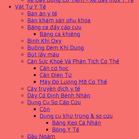
Vật Tư Y Tế
Bàn ăn y tế
Bàn khám sản phụ khoa
Băng ca đẩy cấp cứu
Băng ca khiêng
Bình Khí Oxy
Buồng Đệm Khí Dung
Bút lấy máu
Cân Sức Khoẻ Và Phân Tích Cơ Thể
Cân cơ học
Cân Điện Tử
Máy Đo Lượng Mỡ Cơ Thể
Cây truyền dịch y tế
Dây Cố Định Bệnh Nhân
Dụng Cụ Sơ Cấp Cứu
Cồn
Dụng cụ khử trùng & sơ cứu
Băng Keo Cá Nhân
Bông Y Tế
Đầu Ngậm