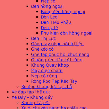
Nẹp cổ
Đèn hồng ngoại
Bóng đèn hồng ngoại
Đèn Led
Đèn Tiểu Phẫu
Đèn y tế
Phụ kiện đèn hồng ngoại
Đèn Thị Lực
Găng tay phục hồi trị liệu
Ghế kéo cổ
Ghế tập phục hồi chức năng
Giường kéo dãn cột sống
Khung Quay Khớp
Máy điện châm
Nẹp cổ cứng
Ròng Rọc Tập Kéo Tay
Xe đạp kháng lực tại chỗ
Xe đạp tập thể dục
Xe Đẩy - Khung đẩy
Khung Tập Đi
Xe di chuyển nâng hạ chiều cao