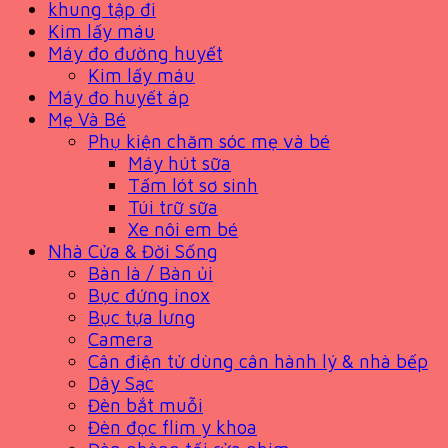
khung tập đi
Kim lấy máu
Máy đo đường huyết
Kim lấy máu
Máy đo huyết áp
Mẹ Và Bé
Phụ kiện chăm sóc mẹ và bé
Máy hút sữa
Tấm lót sơ sinh
Túi trữ sữa
Xe nôi em bé
Nhà Cửa & Đời Sống
Bàn là / Bàn ủi
Bục đứng inox
Bục tựa lưng
Camera
Cân điện tử dùng cân hành lý & nhà bếp
Dây Sạc
Đèn bắt muỗi
Đèn đọc flim y khoa