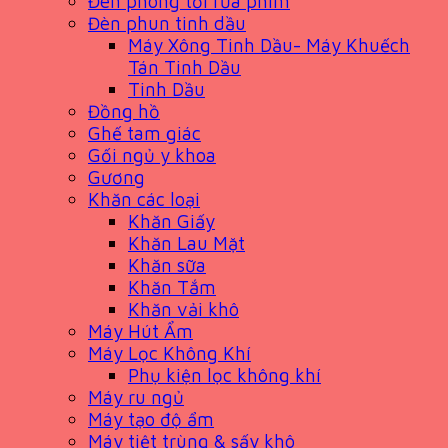
Đèn phòng tối rửa phim
Đèn phun tinh dầu
Máy Xông Tinh Dầu- Máy Khuếch
Tán Tinh Dầu
Tinh Dầu
Đồng hồ
Ghế tam giác
Gối ngủ y khoa
Gương
Khăn các loại
Khăn Giấy
Khăn Lau Mặt
Khăn sữa
Khăn Tắm
Khăn vải khô
Máy Hút Ẩm
Máy Lọc Không Khí
Phụ kiện lọc không khí
Máy ru ngủ
Máy tạo độ ẩm
Máy tiệt trùng & sấy khô