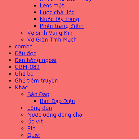
Lens mắt
Lược chải tóc
Nước tẩy trang
Phấn trang điểm
Vệ Sinh Vùng Kín
Vớ Giãn Tĩnh Mạch
combo
Đầu đọc
Đèn hồng ngoại
GBM-082
Ghế bô
Ghế tiêm truyền
Khác
Bàn Đạp
Bàn Đạp Điện
Lồng đèn
Nước uống đóng chai
Ốc vít
Pin
Quạt