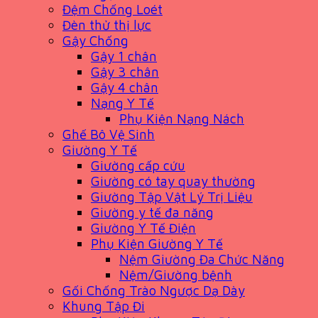
Đệm Chống Loét
Đèn thử thị lực
Gậy Chống
Gậy 1 chân
Gậy 3 chân
Gậy 4 chân
Nạng Y Tế
Phụ Kiện Nạng Nách
Ghế Bô Vệ Sinh
Giường Y Tế
Giường cấp cứu
Giường có tay quay thường
Giường Tập Vật Lý Trị Liệu
Giường y tế đa năng
Giường Y Tế Điện
Phụ Kiện Giường Y Tế
Nệm Giường Đa Chức Năng
Nệm/Giường bệnh
Gối Chống Trào Ngược Dạ Dày
Khung Tập Đi