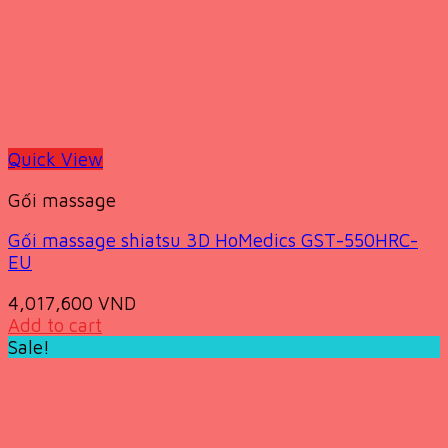
Quick View
Gối massage
Gối massage shiatsu 3D HoMedics GST-550HRC-
EU
4,017,600
VND
Add to cart
Sale!