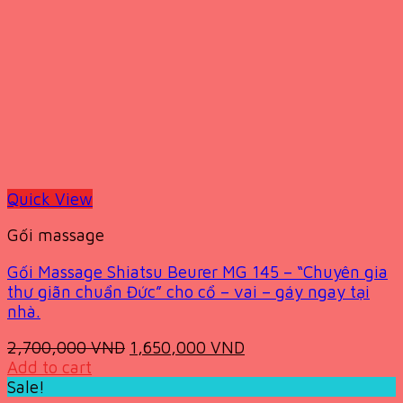
Quick View
Gối massage
Gối Massage Shiatsu Beurer MG 145 – “Chuyên gia
thư giãn chuẩn Đức” cho cổ – vai – gáy ngay tại
nhà.
Original
Current
2,700,000
VND
1,650,000
VND
price
price
Add to cart
was:
is:
Sale!