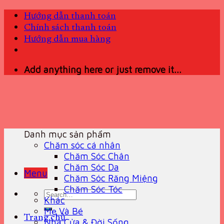
Skip
Hướng dẫn thanh toán
to
Chính sách thanh toán
content
Hướng dẫn mua hàng
Add anything here or just remove it...
Danh mục sản phẩm
Chăm sóc cá nhân
Chăm Sóc Chân
Chăm Sóc Da
Menu
Chăm Sóc Răng Miệng
Chăm Sóc Tóc
Search
Khác
for:
Mẹ Và Bé
Trang chủ
Nhà Cửa & Đời Sống