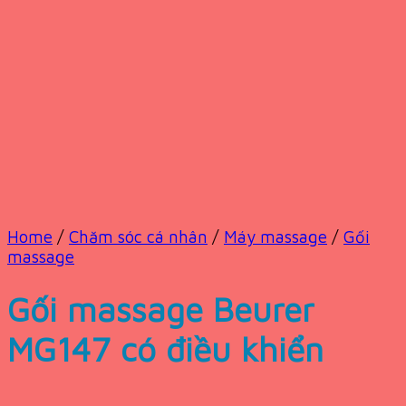
Home
/
Chăm sóc cá nhân
/
Máy massage
/
Gối
massage
Gối massage Beurer
MG147 có điều khiển