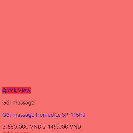
2,700,000 VND.
1,650,000 VND.
Quick View
Gối massage
Gối massage Homedics SP-115HJ
Original
Current
3,580,000
VND
2,149,000
VND
price
price