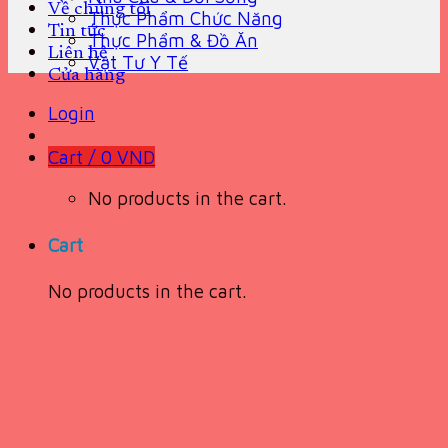
Về chúng tôi
Thực Phẩm Chức Năng
Tin tức
Thực Phẩm & Đồ Ăn
Liên hệ
Vật Tư Y Tế
Cửa hàng
Login
Cart /
0
VND
No products in the cart.
Cart
No products in the cart.