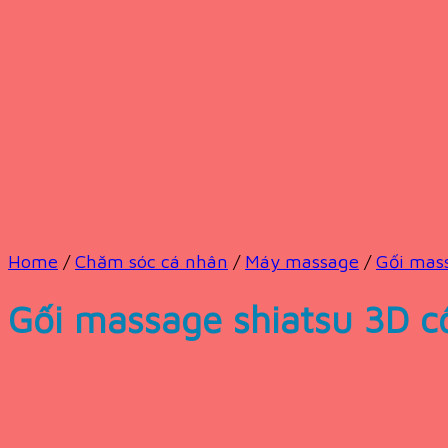
Home
/
Chăm sóc cá nhân
/
Máy massage
/
Gối mas
Gối massage shiatsu 3D 