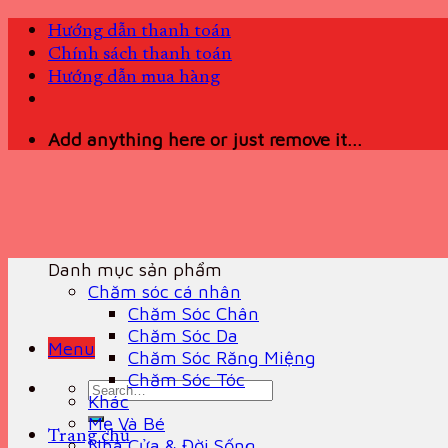
Skip
Hướng dẫn thanh toán
to
Chính sách thanh toán
content
Hướng dẫn mua hàng
Add anything here or just remove it...
Danh mục sản phẩm
Chăm sóc cá nhân
Chăm Sóc Chân
Chăm Sóc Da
Menu
Chăm Sóc Răng Miệng
Chăm Sóc Tóc
Search
Khác
for:
Mẹ Và Bé
Trang chủ
Nhà Cửa & Đời Sống