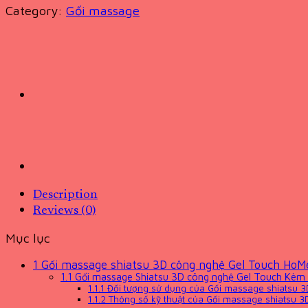
Category:
Gối massage
Description
Reviews (0)
Mục lục
1
Gối massage shiatsu 3D công nghệ Gel Touch HoM
1.1
Gối massage Shiatsu 3D công nghệ Gel Touch Kèm n
1.1.1
Đối tượng sử dụng của Gối massage shiatsu 3
1.1.2
Thông số kỹ thuật của Gối massage shiatsu 3