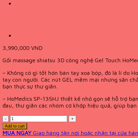
3,990,000
VND
Gối massage shiatsu 3D công nghệ Gel Touch HoMe
– Không có gì tốt hơn bàn tay xoa bóp, đó là lí do
tay con người. Các nút GEL mềm mại nhưng săn chắc
bạn thực sự thư giãn.
– HoMedics SP-135HJ thiết kế nhỏ gọn sẽ hỗ trợ bạ
đau, thư giãn các nhóm cơ khớp hiệu quả, giúp bạn 
Quantity
Add to cart
MUA NGAY
Giao hàng tận nơi hoặc nhận tại cửa hàn