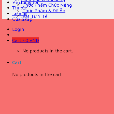
Về chúng tôi
Thực Phẩm Chức Năng
Tin tức
Thực Phẩm & Đồ Ăn
Liên hệ
Vật Tư Y Tế
Cửa hàng
Login
Cart /
0
VND
No products in the cart.
Cart
No products in the cart.