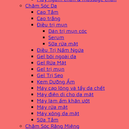
Chăm Sóc Da
Cao Tắm
Cao trắng
Điều trị mụn
Dán trị mụn cóc
Serum
Sữa rửa mặt
Điều Trị Nấm Ngứa
Gel bôi ngoài da
Gel Rửa Mặt
Gel trị mụn
Gel Trị Sẹo
Kem Dưỡng Ẩm
Máy cạo lông và tẩy da chết
Máy điện di cho da mặt
Máy làm ấm khăn ướt
Máy rửa mặt
Máy xông da mặt
Sữa Tắm
Chăm Sóc Răng Miệng