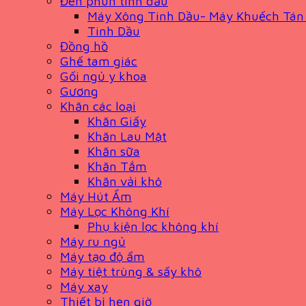
Đèn phun tinh dầu
Máy Xông Tinh Dầu- Máy Khuếch Tán
Tinh Dầu
Đồng hồ
Ghế tam giác
Gối ngủ y khoa
Gương
Khăn các loại
Khăn Giấy
Khăn Lau Mặt
Khăn sữa
Khăn Tắm
Khăn vải khô
Máy Hút Ẩm
Máy Lọc Không Khí
Phụ kiện lọc không khí
Máy ru ngủ
Máy tạo độ ẩm
Máy tiệt trùng & sấy khô
Máy xay
Thiết bị hẹn giờ