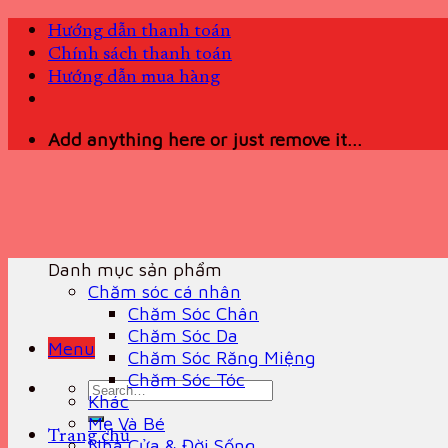
Skip
Hướng dẫn thanh toán
to
Chính sách thanh toán
content
Hướng dẫn mua hàng
Add anything here or just remove it...
Danh mục sản phẩm
Chăm sóc cá nhân
Chăm Sóc Chân
Chăm Sóc Da
Menu
Chăm Sóc Răng Miệng
Chăm Sóc Tóc
Search
Khác
for:
Mẹ Và Bé
Trang chủ
Nhà Cửa & Đời Sống