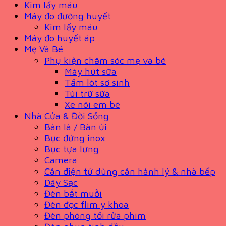
Kim lấy máu
Máy đo đường huyết
Kim lấy máu
Máy đo huyết áp
Mẹ Và Bé
Phụ kiện chăm sóc mẹ và bé
Máy hút sữa
Tấm lót sơ sinh
Túi trữ sữa
Xe nôi em bé
Nhà Cửa & Đời Sống
Bàn là / Bàn ủi
Bục đứng inox
Bục tựa lưng
Camera
Cân điện tử dùng cân hành lý & nhà bếp
Dây Sạc
Đèn bắt muỗi
Đèn đọc flim y khoa
Đèn phòng tối rửa phim