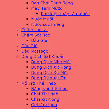
Bàn Chải Đánh Răng
Máy Tăm Nước
Phụ kiện máy tăm nước
Nước Muối
Nước súc miệng
Chăm sóc tai
Chăm Sóc Tóc
Dầu Gội
Dầu Gió
Dầu Massage
Dung Dịch Sát Khuẩn
Dung Dịch Nhỏ Mắt
Dung Dịch Xịt Họng
Dung Dịch Xịt Mũi
Dung Dịch Xịt Tai
Hỗ Trợ Thể Thao
Băng vải thể thao
Chai Xịt Lạnh
Chai Xịt Nóng
Gel làm lạnh