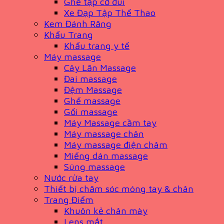
Ghế tập cơ đùi
Xe Đạp Tập Thể Thao
Kem Đánh Răng
Khẩu Trang
Khẩu trang y tế
Máy massage
Cây Lăn Massage
Đai massage
Đệm Massage
Ghế massage
Gối massage
Máy Massage cầm tay
Máy massage chân
Máy massage điện châm
Miếng dán massage
Súng massage
Nước rửa tay
Thiết bị chăm sóc móng tay & chân
Trang Điểm
Khuôn kẻ chân mày
Lens mắt