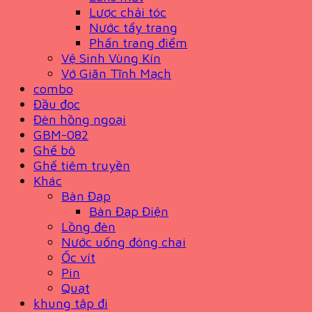
Lược chải tóc
Nước tẩy trang
Phấn trang điểm
Vệ Sinh Vùng Kín
Vớ Giãn Tĩnh Mạch
combo
Đầu đọc
Đèn hồng ngoại
GBM-082
Ghế bô
Ghế tiêm truyền
Khác
Bàn Đạp
Bàn Đạp Điện
Lồng đèn
Nước uống đóng chai
Ốc vít
Pin
Quạt
khung tập đi