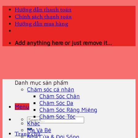
Skip
Hướng dẫn thanh toán
to
Chính sách thanh toán
content
Hướng dẫn mua hàng
Add anything here or just remove it...
Danh mục sản phẩm
Chăm sóc cá nhân
Chăm Sóc Chân
Chăm Sóc Da
Menu
Chăm Sóc Răng Miệng
Chăm Sóc Tóc
Search
Khác
for:
Mẹ Và Bé
Trang chủ
Nhà Cửa & Đời Sống