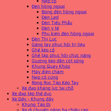
Nẹp cổ
Đèn hồng ngoại
Bóng đèn hồng ngoại
Đèn Led
Đèn Tiểu Phẫu
Đèn y tế
Phụ kiện đèn hồng ngoại
Đèn Thị Lực
Găng tay phục hồi trị liệu
Ghế kéo cổ
Ghế tập phục hồi chức năng
Giường kéo dãn cột sống
Khung Quay Khớp
Máy điện châm
Nẹp cổ cứng
Ròng Rọc Tập Kéo Tay
Xe đạp kháng lực tại chỗ
Xe đạp tập thể dục
Xe Đẩy - Khung đẩy
Khung Tập Đi
Xe di chuyển nâng hạ chiều cao