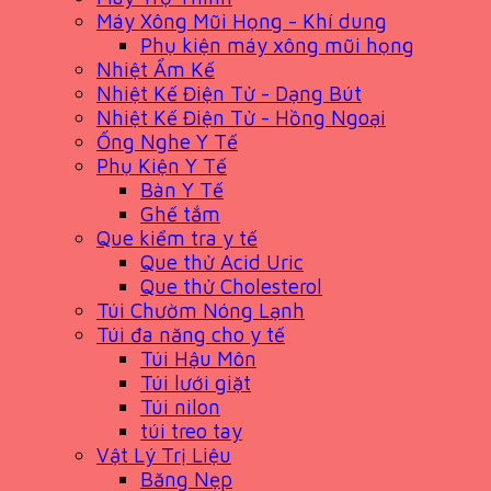
Máy Xông Mũi Họng - Khí dung
Phụ kiện máy xông mũi họng
Nhiệt Ẩm Kế
Nhiệt Kế Điện Tử - Dạng Bút
Nhiệt Kế Điện Tử - Hồng Ngoại
Ống Nghe Y Tế
Phụ Kiện Y Tế
Bàn Y Tế
Ghế tắm
Que kiểm tra y tế
Que thử Acid Uric
Que thử Cholesterol
Túi Chườm Nóng Lạnh
Túi đa năng cho y tế
Túi Hậu Môn
Túi lưới giặt
Túi nilon
túi treo tay
Vật Lý Trị Liệu
Băng Nẹp