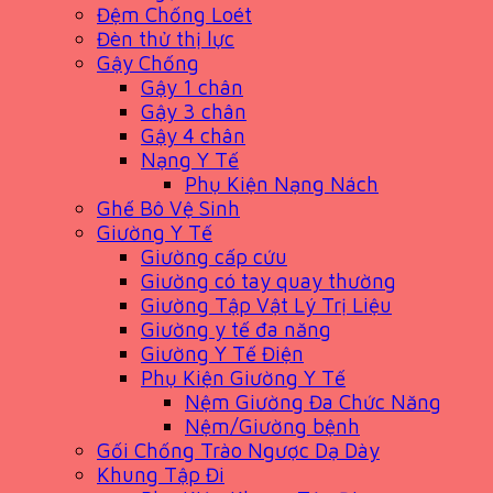
Đệm Chống Loét
Đèn thử thị lực
Gậy Chống
Gậy 1 chân
Gậy 3 chân
Gậy 4 chân
Nạng Y Tế
Phụ Kiện Nạng Nách
Ghế Bô Vệ Sinh
Giường Y Tế
Giường cấp cứu
Giường có tay quay thường
Giường Tập Vật Lý Trị Liệu
Giường y tế đa năng
Giường Y Tế Điện
Phụ Kiện Giường Y Tế
Nệm Giường Đa Chức Năng
Nệm/Giường bệnh
Gối Chống Trào Ngược Dạ Dày
Khung Tập Đi