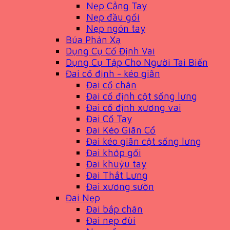
Nẹp Cẳng Tay
Nẹp đầu gối
Nẹp ngón tay
Búa Phản Xạ
Dụng Cụ Cố Định Vai
Dụng Cụ Tập Cho Người Tai Biến
Đai cố định - kéo giãn
Đai cổ chân
Đai cố định cột sống lưng
Đai cố định xương vai
Đai Cổ Tay
Đai Kéo Giãn Cổ
Đai kéo giãn cột sống lưng
Đai khớp gối
Đai khuỷu tay
Đai Thắt Lưng
Đai xương sườn
Đai Nẹp
Đai bắp chân
Đai nẹp đùi