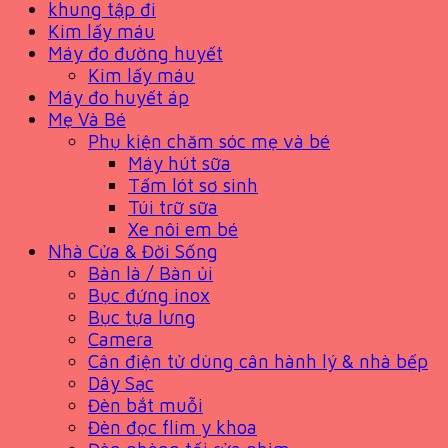
khung tập đi
Kim lấy máu
Máy đo đường huyết
Kim lấy máu
Máy đo huyết áp
Mẹ Và Bé
Phụ kiện chăm sóc mẹ và bé
Máy hút sữa
Tấm lót sơ sinh
Túi trữ sữa
Xe nôi em bé
Nhà Cửa & Đời Sống
Bàn là / Bàn ủi
Bục đứng inox
Bục tựa lưng
Camera
Cân điện tử dùng cân hành lý & nhà bếp
Dây Sạc
Đèn bắt muỗi
Đèn đọc flim y khoa