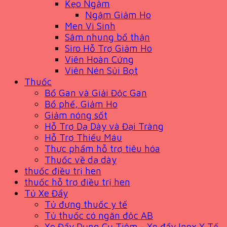
Kẹo Ngậm
Ngậm Giảm Ho
Men Vi Sinh
Sâm nhung bổ thận
Siro Hỗ Trợ Giảm Ho
Viên Hoàn Cứng
Viên Nén Sủi Bọt
Thuốc
Bổ Gan và Giải Độc Gan
Bổ phế, Giảm Ho
Giảm nóng sốt
Hỗ Trợ Dạ Dày và Đại Tràng
Hỗ Trợ Thiếu Máu
Thực phẩm hỗ trợ tiêu hóa
Thuốc về dạ dày
thuốc điều trị hen
thuốc hỗ trợ điều trị hen
Tủ Xe Đẩy
Tủ đựng thuốc y tế
Tủ thuốc có ngăn độc AB
Xe Đẩy Dụng Cụ Tiêm - Xe đẩy Inox Y Tế