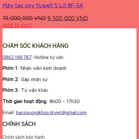
Máy tạo oxy Yuwell 5 Lít 8F-5A
Original
Current
19,000,000
VND
9,500,000
VND
price
price
Add to cart
was:
is:
19,000,000 VND.
9,500,000 VND.
CHĂM SÓC KHÁCH HÀNG
0862.199.787
: Hotline tư vấn
Phím 1
: Nhân viên kinh doanh
Phím 2
: Gặp nhân sự
Phím 3
: Tư vấn khác
Thời gian hoạt động
:
8h00 - 17h30
Email:
bacsixuongkhop.drviet@gmail.com
CHÍNH SÁCH
Chính sách bảo hành