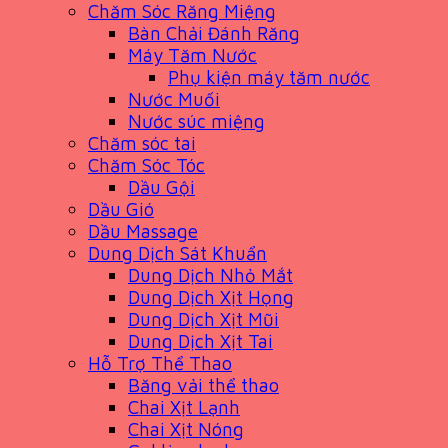
Chăm Sóc Răng Miệng
Bàn Chải Đánh Răng
Máy Tăm Nước
Phụ kiện máy tăm nước
Nước Muối
Nước súc miệng
Chăm sóc tai
Chăm Sóc Tóc
Dầu Gội
Dầu Gió
Dầu Massage
Dung Dịch Sát Khuẩn
Dung Dịch Nhỏ Mắt
Dung Dịch Xịt Họng
Dung Dịch Xịt Mũi
Dung Dịch Xịt Tai
Hỗ Trợ Thể Thao
Băng vải thể thao
Chai Xịt Lạnh
Chai Xịt Nóng