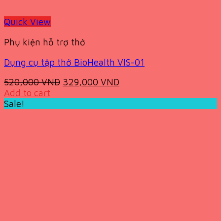
Quick View
Phụ kiện hỗ trợ thở
Dụng cụ tập thở BioHealth VIS-01
Original
Current
520,000
VND
329,000
VND
price
price
Add to cart
was:
is:
Sale!
520,000 VND.
329,000 VND.