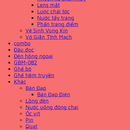
Lens mắt
Lược chải tóc
Nước tẩy trang
Phấn trang điểm
Vệ Sinh Vùng Kín
Vớ Giãn Tĩnh Mạch
combo
Đầu đọc
Đèn hồng ngoại
GBM-082
Ghế bô
Ghế tiêm truyền
Khác
Bàn Đạp
Bàn Đạp Điện
Lồng đèn
Nước uống đóng chai
Ốc vít
Pin
Quạt