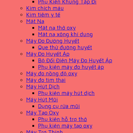
Phụ Kiện Khung Tập Đi
Kim chích máu
Kim tiêm y tế
Mặt Nạ
Mặt nạ thở oxy
Mặt nạ xông khí dung
Máy Đo Đường Huyết
Que thử đường huyết
Máy Đo Huyết Áp
Bộ Đổi Điện Máy Đo Huyết Áp
Phụ kiện máy đo huyết áp
Máy đo nồng độ oxy
Máy đo tim thai
Máy Hút Dịch
Phụ kiện máy hút dịch
Máy Hút Mũi
Dụng cụ rửa mũi
Máy Tạo Oxy
Phụ kiện hỗ trợ thở
Phụ kiện máy tạo oxy
Máy Trợ Thính