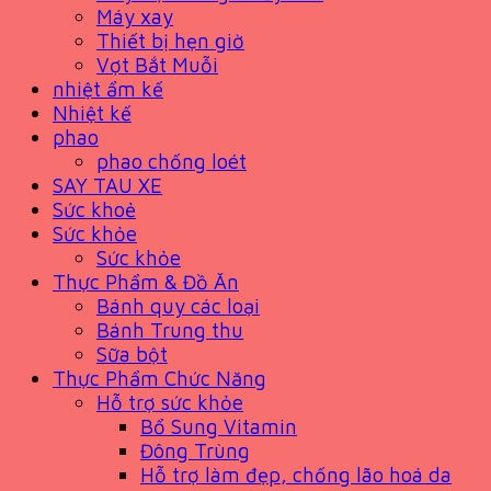
Máy xay
Thiết bị hẹn giờ
Vợt Bắt Muỗi
nhiệt ẩm kế
Nhiệt kế
phao
phao chống loét
SAY TAU XE
Sức khoẻ
Sức khỏe
Sức khỏe
Thực Phẩm & Đồ Ăn
Bánh quy các loại
Bánh Trung thu
Sữa bột
Thực Phẩm Chức Năng
Hỗ trợ sức khỏe
Bổ Sung Vitamin
Đông Trùng
Hỗ trợ làm đẹp, chống lão hoá da