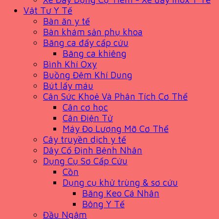
Vật Tư Y Tế
Bàn ăn y tế
Bàn khám sản phụ khoa
Băng ca đẩy cấp cứu
Băng ca khiêng
Bình Khí Oxy
Buồng Đệm Khí Dung
Bút lấy máu
Cân Sức Khoẻ Và Phân Tích Cơ Thể
Cân cơ học
Cân Điện Tử
Máy Đo Lượng Mỡ Cơ Thể
Cây truyền dịch y tế
Dây Cố Định Bệnh Nhân
Dụng Cụ Sơ Cấp Cứu
Cồn
Dụng cụ khử trùng & sơ cứu
Băng Keo Cá Nhân
Bông Y Tế
Đầu Ngậm