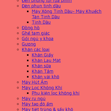
Đèn phòng tối rửa phim
Đèn phun tinh dầu
Máy Xông Tinh Dầu- Máy Khuếch
Tán Tinh Dầu
Tinh Dầu
Đồng hồ
Ghế tam giác
Gối ngủ y khoa
Gương
Khăn các loại
Khăn Giấy
Khăn Lau Mặt
Khăn sữa
Khăn Tắm
Khăn vải khô
Máy Hút Ẩm
Máy Lọc Không Khí
Phụ kiện lọc không khí
Máy ru ngủ
Máy tạo độ ẩm
Máy tiệt trùng & sấy khô