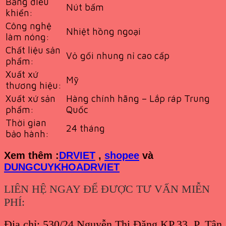
Bảng điều
Nút bấm
khiển:
Công nghệ
Nhiệt hồng ngoại
làm nóng:
Chất liệu sản
Vỏ gối nhung nỉ cao cấp
phẩm:
Xuất xứ
Mỹ
thương hiệu:
Xuất xứ sản
Hàng chính hãng – Lắp ráp Trung
phẩm:
Quốc
Thời gian
24 tháng
bảo hành:
Xem th
êm :
DRVIET
,
shopee
và
DUNGCUYKHOADRVIET
LIÊN HỆ NGAY ĐỂ ĐƯỢC TƯ VẤN MIỄN
PHÍ:
Địa chỉ: 530/24 Nguyễn Thị Đặng,KP.33, P. Tân