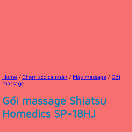
Home
/
Chăm sóc cá nhân
/
Máy massage
/
Gối
massage
Gối massage Shiatsu
Homedics SP-18HJ