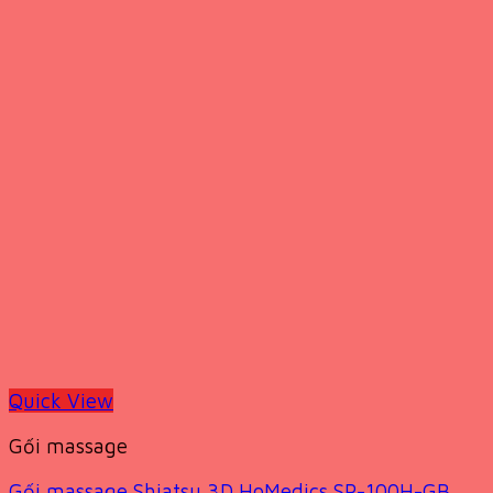
Quick View
Gối massage
Gối massage Shiatsu 3D HoMedics SP-100H-GB