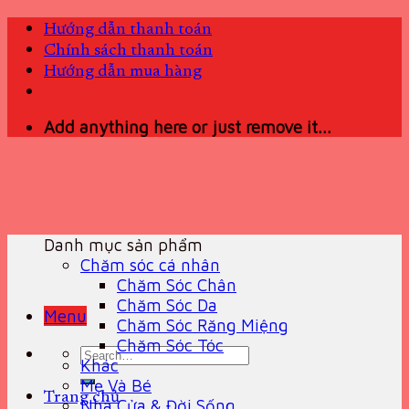
Skip
Hướng dẫn thanh toán
to
Chính sách thanh toán
content
Hướng dẫn mua hàng
Add anything here or just remove it...
Danh mục sản phẩm
Chăm sóc cá nhân
Chăm Sóc Chân
Chăm Sóc Da
Menu
Chăm Sóc Răng Miệng
Chăm Sóc Tóc
Search
Khác
for:
Mẹ Và Bé
Trang chủ
Nhà Cửa & Đời Sống