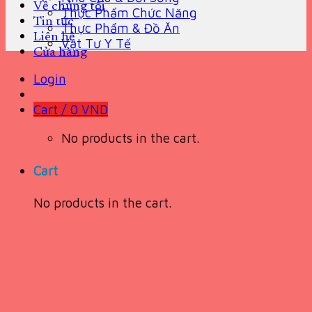
Về chúng tôi
Thực Phẩm Chức Năng
Tin tức
Thực Phẩm & Đồ Ăn
Liên hệ
Vật Tư Y Tế
Cửa hàng
Login
Cart /
0
VND
No products in the cart.
Cart
No products in the cart.