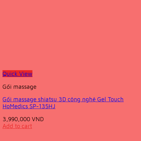
Quick View
Gối massage
Gối massage shiatsu 3D công nghệ Gel Touch
HoMedics SP-135HJ
3,990,000
VND
Add to cart