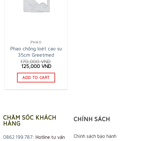
PHAO
Phao chống loét cao su
35cm Greetmed
170,000
VND
Original
Current
125,000
VND
price
price
was:
is:
ADD TO CART
170,000 VND.
125,000 VND.
CHĂM SÓC KHÁCH
CHÍNH SÁCH
HÀNG
Chính sách bảo hành
0862.199.787
: Hotline tư vấn