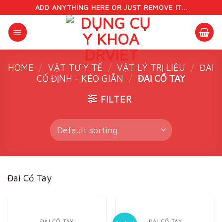
Skip
ADD ANYTHING HERE OR JUST REMOVE IT...
to
content
HOME
/
VẬT TƯ Y TẾ
/
VẬT LÝ TRỊ LIỆU
/
ĐAI
CỐ ĐỊNH - KÉO GIÃN
/
ĐAI CỔ TAY
FILTER
Đai Cổ Tay
ĐAI CỔ TAY
ĐAI CỔ TAY