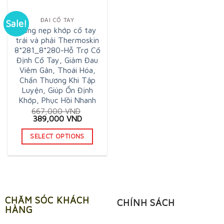
ĐAI CỔ TAY
Sale!
Băng nẹp khớp cổ tay
trái và phải Thermoskin
8*281_8*280-Hỗ Trợ Cố
Định Cổ Tay, Giảm Đau
Viêm Gân, Thoái Hóa,
Chấn Thương Khi Tập
Luyện, Giúp Ổn Định
Khớp, Phục Hồi Nhanh
667,000
VND
Original
Current
389,000
VND
price
price
was:
is:
SELECT OPTIONS
667,000 VND.
389,000 VND.
This
product
has
multiple
CHĂM SÓC KHÁCH
variants.
CHÍNH SÁCH
HÀNG
The