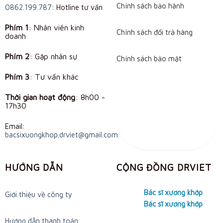
options
Chính sách bảo hành
0862.199.787
: Hotline tư vấn
may
be
Phím 1
: Nhân viên kinh
Chính sách đổi trả hàng
doanh
chosen
on
Phím 2
: Gặp nhân sự
Chính sách bảo mật
the
product
Phím 3
: Tư vấn khác
page
Thời gian hoạt động
:
8h00 -
17h30
Email:
bacsixuongkhop.drviet@gmail.com
HƯỚNG DẪN
CỘNG ĐỒNG DRVIET
Bác sĩ xương khớp
Giới thiệu về công ty
Bác sĩ xương khớp
Hướng dẫn thanh toán