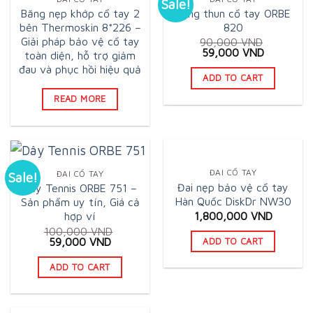
Sale!
Băng nẹp khớp cổ tay 2
Băng thun cổ tay ORBE
bên Thermoskin 8*226 –
820
Giải pháp bảo vệ cổ tay
90,000
VND
Original
Current
59,000
VND
toàn diện, hỗ trợ giảm
price
price
đau và phục hồi hiệu quả
was:
is:
ADD TO CART
90,000 VND.
59,000 V
READ MORE
ĐAI CỔ TAY
ĐAI CỔ TAY
Sale!
Đai nẹp bảo vệ cổ tay
Dây Tennis ORBE 751 –
Hàn Quốc DiskDr NW30
Sản phẩm uy tín, Giá cả
1,800,000
VND
hợp ví
100,000
VND
Original
Current
59,000
VND
ADD TO CART
price
price
was:
is:
ADD TO CART
100,000 VND.
59,000 VND.