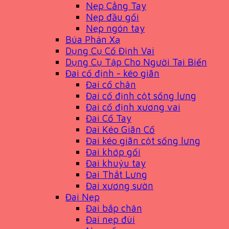
Nẹp Cẳng Tay
Nẹp đầu gối
Nẹp ngón tay
Búa Phản Xạ
Dụng Cụ Cố Định Vai
Dụng Cụ Tập Cho Người Tai Biến
Đai cố định - kéo giãn
Đai cổ chân
Đai cố định cột sống lưng
Đai cố định xương vai
Đai Cổ Tay
Đai Kéo Giãn Cổ
Đai kéo giãn cột sống lưng
Đai khớp gối
Đai khuỷu tay
Đai Thắt Lưng
Đai xương sườn
Đai Nẹp
Đai bắp chân
Đai nẹp đùi