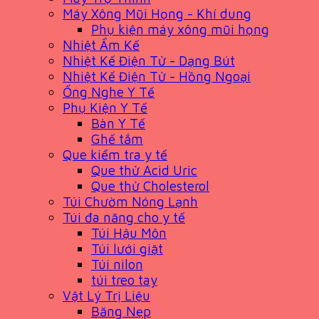
Máy Xông Mũi Họng - Khí dung
Phụ kiện máy xông mũi họng
Nhiệt Ẩm Kế
Nhiệt Kế Điện Tử - Dạng Bút
Nhiệt Kế Điện Tử - Hồng Ngoại
Ống Nghe Y Tế
Phụ Kiện Y Tế
Bàn Y Tế
Ghế tắm
Que kiểm tra y tế
Que thử Acid Uric
Que thử Cholesterol
Túi Chườm Nóng Lạnh
Túi đa năng cho y tế
Túi Hậu Môn
Túi lưới giặt
Túi nilon
túi treo tay
Vật Lý Trị Liệu
Băng Nẹp