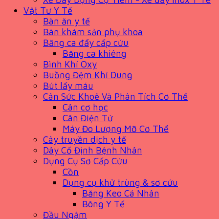
Vật Tư Y Tế
Bàn ăn y tế
Bàn khám sản phụ khoa
Băng ca đẩy cấp cứu
Băng ca khiêng
Bình Khí Oxy
Buồng Đệm Khí Dung
Bút lấy máu
Cân Sức Khoẻ Và Phân Tích Cơ Thể
Cân cơ học
Cân Điện Tử
Máy Đo Lượng Mỡ Cơ Thể
Cây truyền dịch y tế
Dây Cố Định Bệnh Nhân
Dụng Cụ Sơ Cấp Cứu
Cồn
Dụng cụ khử trùng & sơ cứu
Băng Keo Cá Nhân
Bông Y Tế
Đầu Ngậm