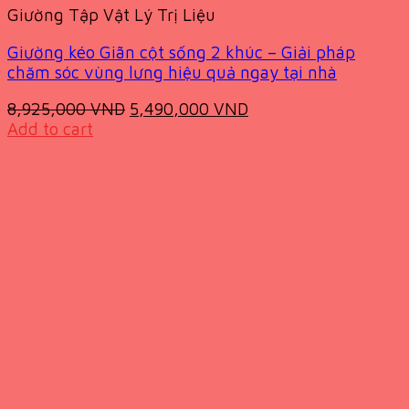
Giường Tập Vật Lý Trị Liệu
Giường kéo Giãn cột sống 2 khúc – Giải pháp
chăm sóc vùng lưng hiệu quả ngay tại nhà
Original
Current
8,925,000
VND
5,490,000
VND
price
price
Add to cart
was:
is:
8,925,000 VND.
5,490,000 VND.