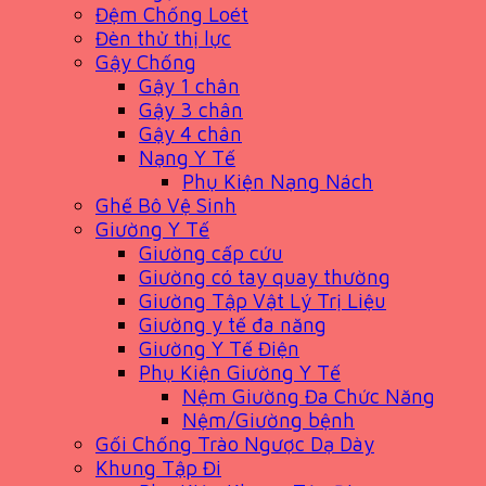
Đệm Chống Loét
Đèn thử thị lực
Gậy Chống
Gậy 1 chân
Gậy 3 chân
Gậy 4 chân
Nạng Y Tế
Phụ Kiện Nạng Nách
Ghế Bô Vệ Sinh
Giường Y Tế
Giường cấp cứu
Giường có tay quay thường
Giường Tập Vật Lý Trị Liệu
Giường y tế đa năng
Giường Y Tế Điện
Phụ Kiện Giường Y Tế
Nệm Giường Đa Chức Năng
Nệm/Giường bệnh
Gối Chống Trào Ngược Dạ Dày
Khung Tập Đi