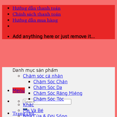
Skip
Hướng dẫn thanh toán
to
Chính sách thanh toán
content
Hướng dẫn mua hàng
Add anything here or just remove it...
Danh mục sản phẩm
Chăm sóc cá nhân
Chăm Sóc Chân
Chăm Sóc Da
Menu
Chăm Sóc Răng Miệng
Chăm Sóc Tóc
Search
Khác
for:
Mẹ Và Bé
Trang chủ
Nhà Cửa & Đời Sống