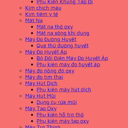
Phụ Kiện Khung Tập Đi
Kim chích máu
Kim tiêm y tế
Mặt Nạ
Mặt nạ thở oxy
Mặt nạ xông khí dung
Máy Đo Đường Huyết
Que thử đường huyết
Máy Đo Huyết Áp
Bộ Đổi Điện Máy Đo Huyết Áp
Phụ kiện máy đo huyết áp
Máy đo nồng độ oxy
Máy đo tim thai
Máy Hút Dịch
Phụ kiện máy hút dịch
Máy Hút Mũi
Dụng cụ rửa mũi
Máy Tạo Oxy
Phụ kiện hỗ trợ thở
Phụ kiện máy tạo oxy
Máy Trợ Thính