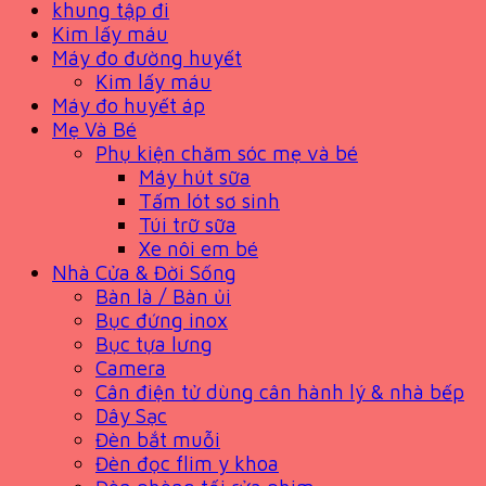
khung tập đi
Kim lấy máu
Máy đo đường huyết
Kim lấy máu
Máy đo huyết áp
Mẹ Và Bé
Phụ kiện chăm sóc mẹ và bé
Máy hút sữa
Tấm lót sơ sinh
Túi trữ sữa
Xe nôi em bé
Nhà Cửa & Đời Sống
Bàn là / Bàn ủi
Bục đứng inox
Bục tựa lưng
Camera
Cân điện tử dùng cân hành lý & nhà bếp
Dây Sạc
Đèn bắt muỗi
Đèn đọc flim y khoa