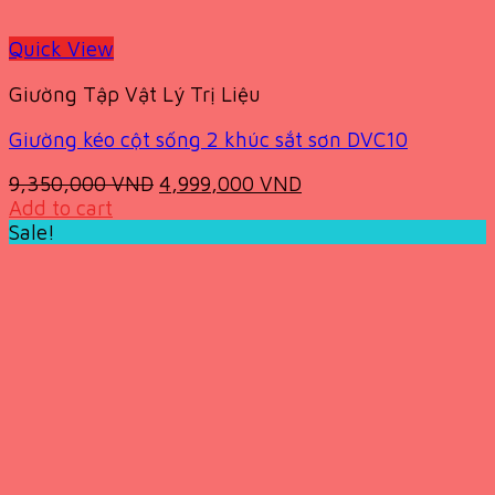
Quick View
Giường Tập Vật Lý Trị Liệu
Giường kéo cột sống 2 khúc sắt sơn DVC10
Original
Current
9,350,000
VND
4,999,000
VND
price
price
Add to cart
was:
is:
Sale!
9,350,000 VND.
4,999,000 VND.