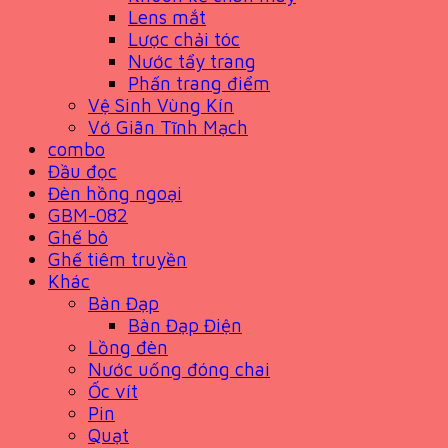
Lens mắt
Lược chải tóc
Nước tẩy trang
Phấn trang điểm
Vệ Sinh Vùng Kín
Vớ Giãn Tĩnh Mạch
combo
Đầu đọc
Đèn hồng ngoại
GBM-082
Ghế bô
Ghế tiêm truyền
Khác
Bàn Đạp
Bàn Đạp Điện
Lồng đèn
Nước uống đóng chai
Ốc vít
Pin
Quạt