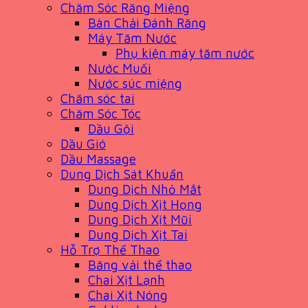
Chăm Sóc Răng Miệng
Bàn Chải Đánh Răng
Máy Tăm Nước
Phụ kiện máy tăm nước
Nước Muối
Nước súc miệng
Chăm sóc tai
Chăm Sóc Tóc
Dầu Gội
Dầu Gió
Dầu Massage
Dung Dịch Sát Khuẩn
Dung Dịch Nhỏ Mắt
Dung Dịch Xịt Họng
Dung Dịch Xịt Mũi
Dung Dịch Xịt Tai
Hỗ Trợ Thể Thao
Băng vải thể thao
Chai Xịt Lạnh
Chai Xịt Nóng