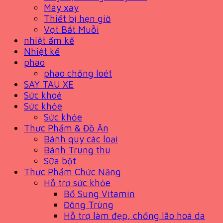
Máy xay
Thiết bị hẹn giờ
Vợt Bắt Muỗi
nhiệt ẩm kế
Nhiệt kế
phao
phao chống loét
SAY TAU XE
Sức khoẻ
Sức khỏe
Sức khỏe
Thực Phẩm & Đồ Ăn
Bánh quy các loại
Bánh Trung thu
Sữa bột
Thực Phẩm Chức Năng
Hỗ trợ sức khỏe
Bổ Sung Vitamin
Đông Trùng
Hỗ trợ làm đẹp, chống lão hoá da