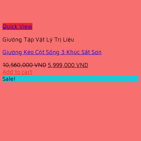
Quick View
Giường Tập Vật Lý Trị Liệu
Giường Kéo Cột Sống 3 Khúc Sắt Sơn
Original
Current
10,560,000
VND
5,999,000
VND
price
price
Add to cart
was:
is:
Sale!
10,560,000 VND.
5,999,000 VND.