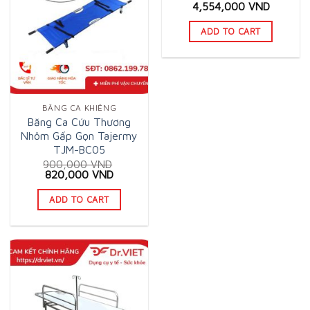
4,554,000
VND
ADD TO CART
BĂNG CA KHIÊNG
Băng Ca Cứu Thương
Nhôm Gấp Gọn Tajermy
TJM-BC05
900,000
VND
Original
Current
820,000
VND
price
price
was:
is:
ADD TO CART
900,000 VND.
820,000 VND.