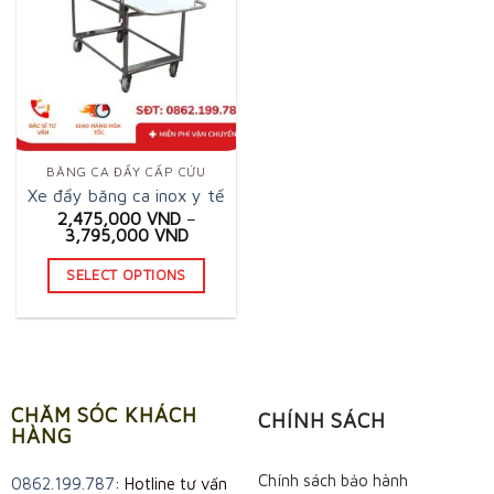
BĂNG CA ĐẨY CẤP CỨU
Xe đẩy băng ca inox y tế
2,475,000
VND
–
3,795,000
VND
SELECT OPTIONS
This
product
has
multiple
CHĂM SÓC KHÁCH
variants.
CHÍNH SÁCH
HÀNG
The
options
Chính sách bảo hành
0862.199.787
: Hotline tư vấn