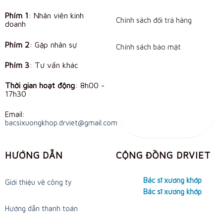
may
be
Phím 1
: Nhân viên kinh
Chính sách đổi trả hàng
doanh
chosen
on
Phím 2
: Gặp nhân sự
Chính sách bảo mật
the
product
Phím 3
: Tư vấn khác
page
Thời gian hoạt động
:
8h00 -
17h30
Email:
bacsixuongkhop.drviet@gmail.com
HƯỚNG DẪN
CỘNG ĐỒNG DRVIET
Bác sĩ xương khớp
Giới thiệu về công ty
Bác sĩ xương khớp
Hướng dẫn thanh toán