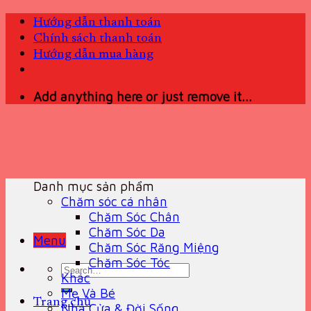
Skip
Hướng dẫn thanh toán
to
Chính sách thanh toán
content
Hướng dẫn mua hàng
Add anything here or just remove it...
Danh mục sản phẩm
Chăm sóc cá nhân
Chăm Sóc Chân
Chăm Sóc Da
Menu
Chăm Sóc Răng Miệng
Chăm Sóc Tóc
Search
Khác
for:
Mẹ Và Bé
Trang chủ
Nhà Cửa & Đời Sống