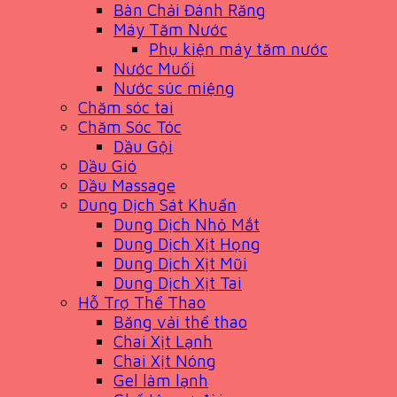
Bàn Chải Đánh Răng
Máy Tăm Nước
Phụ kiện máy tăm nước
Nước Muối
Nước súc miệng
Chăm sóc tai
Chăm Sóc Tóc
Dầu Gội
Dầu Gió
Dầu Massage
Dung Dịch Sát Khuẩn
Dung Dịch Nhỏ Mắt
Dung Dịch Xịt Họng
Dung Dịch Xịt Mũi
Dung Dịch Xịt Tai
Hỗ Trợ Thể Thao
Băng vải thể thao
Chai Xịt Lạnh
Chai Xịt Nóng
Gel làm lạnh