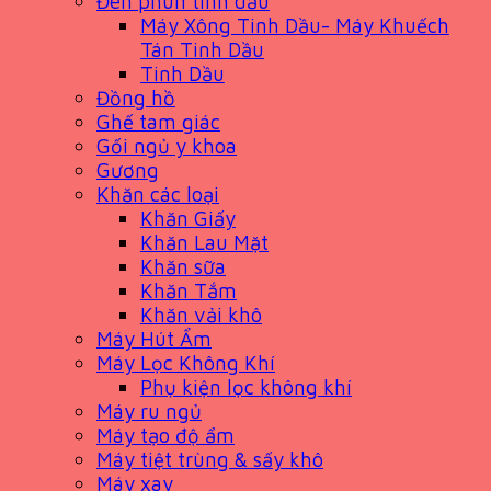
Đèn phun tinh dầu
Máy Xông Tinh Dầu- Máy Khuếch
Tán Tinh Dầu
Tinh Dầu
Đồng hồ
Ghế tam giác
Gối ngủ y khoa
Gương
Khăn các loại
Khăn Giấy
Khăn Lau Mặt
Khăn sữa
Khăn Tắm
Khăn vải khô
Máy Hút Ẩm
Máy Lọc Không Khí
Phụ kiện lọc không khí
Máy ru ngủ
Máy tạo độ ẩm
Máy tiệt trùng & sấy khô
Máy xay