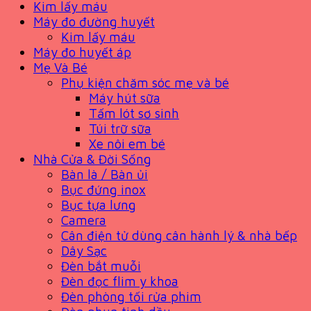
Kim lấy máu
Máy đo đường huyết
Kim lấy máu
Máy đo huyết áp
Mẹ Và Bé
Phụ kiện chăm sóc mẹ và bé
Máy hút sữa
Tấm lót sơ sinh
Túi trữ sữa
Xe nôi em bé
Nhà Cửa & Đời Sống
Bàn là / Bàn ủi
Bục đứng inox
Bục tựa lưng
Camera
Cân điện tử dùng cân hành lý & nhà bếp
Dây Sạc
Đèn bắt muỗi
Đèn đọc flim y khoa
Đèn phòng tối rửa phim