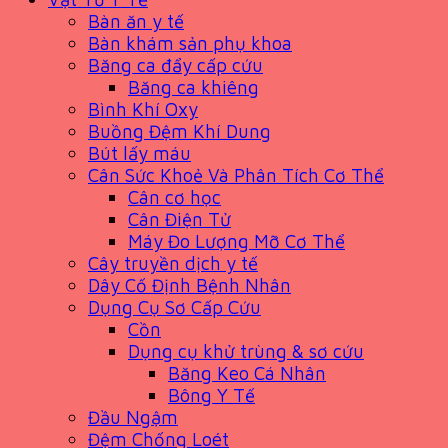
Bàn ăn y tế
Bàn khám sản phụ khoa
Băng ca đẩy cấp cứu
Băng ca khiêng
Bình Khí Oxy
Buồng Đệm Khí Dung
Bút lấy máu
Cân Sức Khoẻ Và Phân Tích Cơ Thể
Cân cơ học
Cân Điện Tử
Máy Đo Lượng Mỡ Cơ Thể
Cây truyền dịch y tế
Dây Cố Định Bệnh Nhân
Dụng Cụ Sơ Cấp Cứu
Cồn
Dụng cụ khử trùng & sơ cứu
Băng Keo Cá Nhân
Bông Y Tế
Đầu Ngậm
Đệm Chống Loét