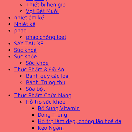
Thiết bị hẹn giờ
Vợt Bắt Muỗi
nhiệt ẩm kế
Nhiệt kế
phao
phao chống loét
SAY TAU XE
Sức khoẻ
Sức khỏe
Sức khỏe
Thực Phẩm & Đồ Ăn
Bánh quy các loại
Bánh Trung thu
Sữa bột
Thực Phẩm Chức Năng
Hỗ trợ sức khỏe
Bổ Sung Vitamin
Đông Trùng
Hỗ trợ làm đẹp, chống lão hoá da
Kẹo Ngậm