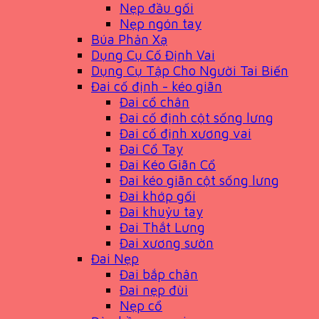
Nẹp đầu gối
Nẹp ngón tay
Búa Phản Xạ
Dụng Cụ Cố Định Vai
Dụng Cụ Tập Cho Người Tai Biến
Đai cố định - kéo giãn
Đai cổ chân
Đai cố định cột sống lưng
Đai cố định xương vai
Đai Cổ Tay
Đai Kéo Giãn Cổ
Đai kéo giãn cột sống lưng
Đai khớp gối
Đai khuỷu tay
Đai Thắt Lưng
Đai xương sườn
Đai Nẹp
Đai bắp chân
Đai nẹp đùi
Nẹp cổ