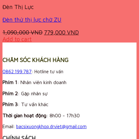
Đèn Thị Lực
Đèn thử thị lực chữ ZU
Original
Current
1,090,000
VND
779,000
VND
price
price
Add to cart
was:
is:
1,090,000 VND.
779,000 VND.
CHĂM SÓC KHÁCH HÀNG
0862.199.787
: Hotline tư vấn
Phím 1
: Nhân viên kinh doanh
Phím 2
: Gặp nhân sự
Phím 3
: Tư vấn khác
Thời gian hoạt động
:
8h00 - 17h30
Email:
bacsixuongkhop.drviet@gmail.com
CHÍNH SÁCH