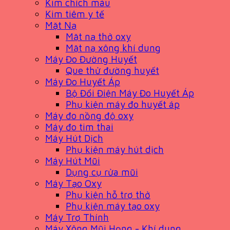
Kim chích máu
Kim tiêm y tế
Mặt Nạ
Mặt nạ thở oxy
Mặt nạ xông khí dung
Máy Đo Đường Huyết
Que thử đường huyết
Máy Đo Huyết Áp
Bộ Đổi Điện Máy Đo Huyết Áp
Phụ kiện máy đo huyết áp
Máy đo nồng độ oxy
Máy đo tim thai
Máy Hút Dịch
Phụ kiện máy hút dịch
Máy Hút Mũi
Dụng cụ rửa mũi
Máy Tạo Oxy
Phụ kiện hỗ trợ thở
Phụ kiện máy tạo oxy
Máy Trợ Thính
Máy Xông Mũi Họng - Khí dung