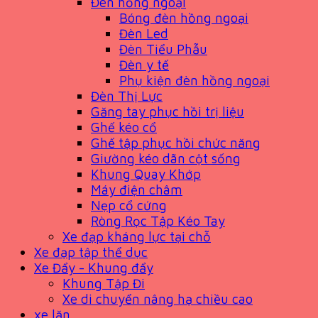
Đèn hồng ngoại
Bóng đèn hồng ngoại
Đèn Led
Đèn Tiểu Phẫu
Đèn y tế
Phụ kiện đèn hồng ngoại
Đèn Thị Lực
Găng tay phục hồi trị liệu
Ghế kéo cổ
Ghế tập phục hồi chức năng
Giường kéo dãn cột sống
Khung Quay Khớp
Máy điện châm
Nẹp cổ cứng
Ròng Rọc Tập Kéo Tay
Xe đạp kháng lực tại chỗ
Xe đạp tập thể dục
Xe Đẩy - Khung đẩy
Khung Tập Đi
Xe di chuyển nâng hạ chiều cao
xe lăn