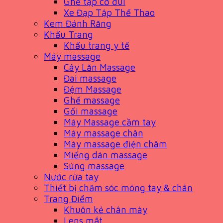
Ghế tập cơ đùi
Xe Đạp Tập Thể Thao
Kem Đánh Răng
Khẩu Trang
Khẩu trang y tế
Máy massage
Cây Lăn Massage
Đai massage
Đệm Massage
Ghế massage
Gối massage
Máy Massage cầm tay
Máy massage chân
Máy massage điện châm
Miếng dán massage
Súng massage
Nước rửa tay
Thiết bị chăm sóc móng tay & chân
Trang Điểm
Khuôn kẻ chân mày
Lens mắt