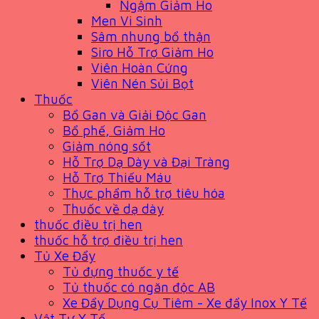
Ngậm Giảm Ho
Men Vi Sinh
Sâm nhung bổ thận
Siro Hỗ Trợ Giảm Ho
Viên Hoàn Cứng
Viên Nén Sủi Bọt
Thuốc
Bổ Gan và Giải Độc Gan
Bổ phế, Giảm Ho
Giảm nóng sốt
Hỗ Trợ Dạ Dày và Đại Tràng
Hỗ Trợ Thiếu Máu
Thực phẩm hỗ trợ tiêu hóa
Thuốc về dạ dày
thuốc điều trị hen
thuốc hỗ trợ điều trị hen
Tủ Xe Đẩy
Tủ đựng thuốc y tế
Tủ thuốc có ngăn độc AB
Xe Đẩy Dụng Cụ Tiêm - Xe đẩy Inox Y Tế
Vật Tư Y Tế