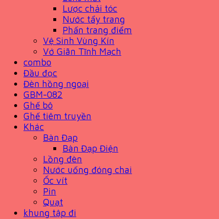
Lược chải tóc
Nước tẩy trang
Phấn trang điểm
Vệ Sinh Vùng Kín
Vớ Giãn Tĩnh Mạch
combo
Đầu đọc
Đèn hồng ngoại
GBM-082
Ghế bô
Ghế tiêm truyền
Khác
Bàn Đạp
Bàn Đạp Điện
Lồng đèn
Nước uống đóng chai
Ốc vít
Pin
Quạt
khung tập đi