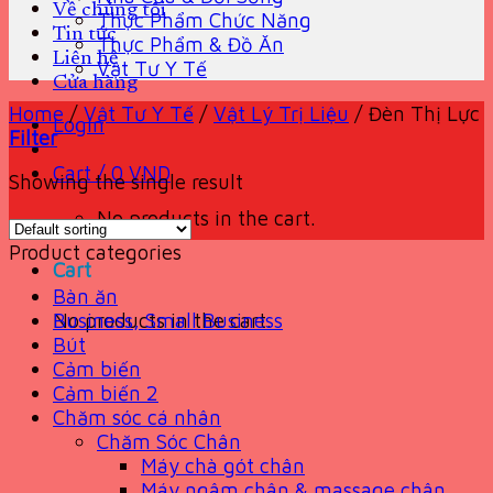
Về chúng tôi
Thực Phẩm Chức Năng
Tin tức
Thực Phẩm & Đồ Ăn
Liên hệ
Vật Tư Y Tế
Cửa hàng
Home
/
Vật Tư Y Tế
/
Vật Lý Trị Liệu
/
Đèn Thị Lực
Login
Filter
Cart /
0
VND
Showing the single result
No products in the cart.
Product categories
Cart
Bàn ăn
No products in the cart.
Business, Small Business
Bút
Cảm biến
Cảm biến 2
Chăm sóc cá nhân
Chăm Sóc Chân
Máy chà gót chân
Máy ngâm chân & massage chân