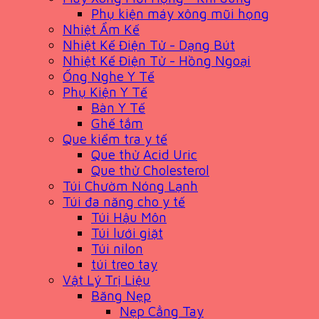
Phụ kiện máy xông mũi họng
Nhiệt Ẩm Kế
Nhiệt Kế Điện Tử - Dạng Bút
Nhiệt Kế Điện Tử - Hồng Ngoại
Ống Nghe Y Tế
Phụ Kiện Y Tế
Bàn Y Tế
Ghế tắm
Que kiểm tra y tế
Que thử Acid Uric
Que thử Cholesterol
Túi Chườm Nóng Lạnh
Túi đa năng cho y tế
Túi Hậu Môn
Túi lưới giặt
Túi nilon
túi treo tay
Vật Lý Trị Liệu
Băng Nẹp
Nẹp Cẳng Tay