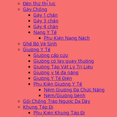
Đèn thử thị lực
Gậy Chống
Gậy 1 chân
Gậy 3 chân
Gậy 4 chân
Nạng Y Tế
Phụ Kiện Nạng Nách
Ghế Bô Vệ Sinh
Giường Y Tế
Giường cấp cứu
Giường có tay quay thường
Giường Tập Vật Lý Trị Liệu
Giường y tế đa năng
Giường Y Tế Điện
Phụ Kiện Giường Y Tế
Nệm Giường Đa Chức Năng
Nệm/Giường bệnh
Gối Chống Trào Ngược Dạ Dày
Khung Tập Đi
Phụ Kiện Khung Tập Đi