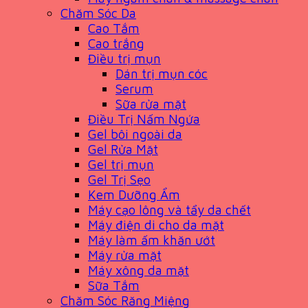
Chăm Sóc Da
Cao Tắm
Cao trắng
Điều trị mụn
Dán trị mụn cóc
Serum
Sữa rửa mặt
Điều Trị Nấm Ngứa
Gel bôi ngoài da
Gel Rửa Mặt
Gel trị mụn
Gel Trị Sẹo
Kem Dưỡng Ẩm
Máy cạo lông và tẩy da chết
Máy điện di cho da mặt
Máy làm ấm khăn ướt
Máy rửa mặt
Máy xông da mặt
Sữa Tắm
Chăm Sóc Răng Miệng