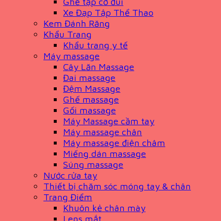
Ghế tập cơ đùi
Xe Đạp Tập Thể Thao
Kem Đánh Răng
Khẩu Trang
Khẩu trang y tế
Máy massage
Cây Lăn Massage
Đai massage
Đệm Massage
Ghế massage
Gối massage
Máy Massage cầm tay
Máy massage chân
Máy massage điện châm
Miếng dán massage
Súng massage
Nước rửa tay
Thiết bị chăm sóc móng tay & chân
Trang Điểm
Khuôn kẻ chân mày
Lens mắt