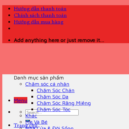
Skip
Hướng dẫn thanh toán
to
Chính sách thanh toán
content
Hướng dẫn mua hàng
Add anything here or just remove it...
Danh mục sản phẩm
Chăm sóc cá nhân
Chăm Sóc Chân
Chăm Sóc Da
Menu
Chăm Sóc Răng Miệng
Chăm Sóc Tóc
Search
Khác
for:
Mẹ Và Bé
Trang chủ
Nhà Cửa & Đời Sống