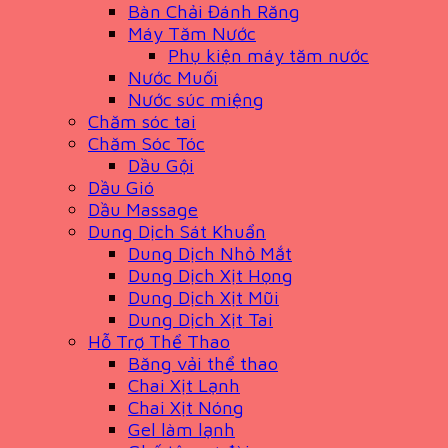
Bàn Chải Đánh Răng
Máy Tăm Nước
Phụ kiện máy tăm nước
Nước Muối
Nước súc miệng
Chăm sóc tai
Chăm Sóc Tóc
Dầu Gội
Dầu Gió
Dầu Massage
Dung Dịch Sát Khuẩn
Dung Dịch Nhỏ Mắt
Dung Dịch Xịt Họng
Dung Dịch Xịt Mũi
Dung Dịch Xịt Tai
Hỗ Trợ Thể Thao
Băng vải thể thao
Chai Xịt Lạnh
Chai Xịt Nóng
Gel làm lạnh