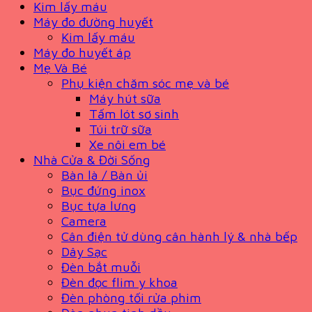
Kim lấy máu
Máy đo đường huyết
Kim lấy máu
Máy đo huyết áp
Mẹ Và Bé
Phụ kiện chăm sóc mẹ và bé
Máy hút sữa
Tấm lót sơ sinh
Túi trữ sữa
Xe nôi em bé
Nhà Cửa & Đời Sống
Bàn là / Bàn ủi
Bục đứng inox
Bục tựa lưng
Camera
Cân điện tử dùng cân hành lý & nhà bếp
Dây Sạc
Đèn bắt muỗi
Đèn đọc flim y khoa
Đèn phòng tối rửa phim