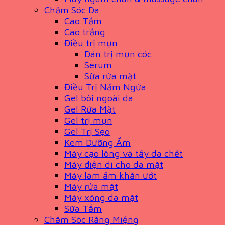
Chăm Sóc Da
Cao Tắm
Cao trắng
Điều trị mụn
Dán trị mụn cóc
Serum
Sữa rửa mặt
Điều Trị Nấm Ngứa
Gel bôi ngoài da
Gel Rửa Mặt
Gel trị mụn
Gel Trị Sẹo
Kem Dưỡng Ẩm
Máy cạo lông và tẩy da chết
Máy điện di cho da mặt
Máy làm ấm khăn ướt
Máy rửa mặt
Máy xông da mặt
Sữa Tắm
Chăm Sóc Răng Miệng