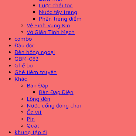
Lược chải tóc
Nước tẩy trang
Phấn trang điểm
Vệ Sinh Vùng Kín
Vớ Giãn Tĩnh Mạch
combo
Đầu đọc
Đèn hồng ngoại
GBM-082
Ghế bô
Ghế tiêm truyền
Khác
Bàn Đạp
Bàn Đạp Điện
Lồng đèn
Nước uống đóng chai
Ốc vít
Pin
Quạt
khung tập đi