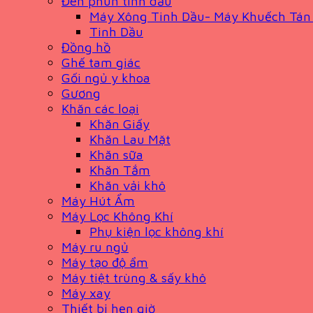
Đèn phun tinh dầu
Máy Xông Tinh Dầu- Máy Khuếch Tán
Tinh Dầu
Đồng hồ
Ghế tam giác
Gối ngủ y khoa
Gương
Khăn các loại
Khăn Giấy
Khăn Lau Mặt
Khăn sữa
Khăn Tắm
Khăn vải khô
Máy Hút Ẩm
Máy Lọc Không Khí
Phụ kiện lọc không khí
Máy ru ngủ
Máy tạo độ ẩm
Máy tiệt trùng & sấy khô
Máy xay
Thiết bị hẹn giờ