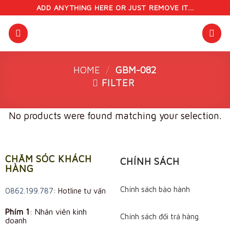
Skip
ADD ANYTHING HERE OR JUST REMOVE IT...
to
content
HOME
/
GBM-082
FILTER
No products were found matching your selection.
CHĂM SÓC KHÁCH
CHÍNH SÁCH
HÀNG
Chính sách bảo hành
0862.199.787
: Hotline tư vấn
Phím 1
: Nhân viên kinh
Chính sách đổi trả hàng
doanh