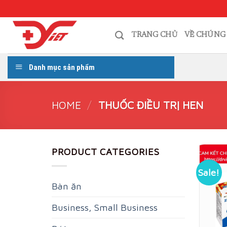
Skip
to
content
TRANG CHỦ
VỀ CHÚNG
Danh mục sản phẩm
HOME
/
THUỐC ĐIỀU TRỊ HEN
PRODUCT CATEGORIES
Sale!
Bàn ăn
Business, Small Business