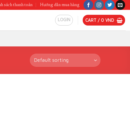
h sách thanh toán
Hướng dẫn mua hàng
LOGIN
CART /
0
VND