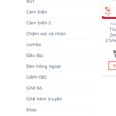
Bút
Cảm biến
Cảm biến 2
TH
Thu
Chăm sóc cá nhân
Ze
2.5m
combo
Đầu đọc
Đèn hồng ngoại
S
GBM-082
Ghế bô
Ghế tiêm truyền
Khác