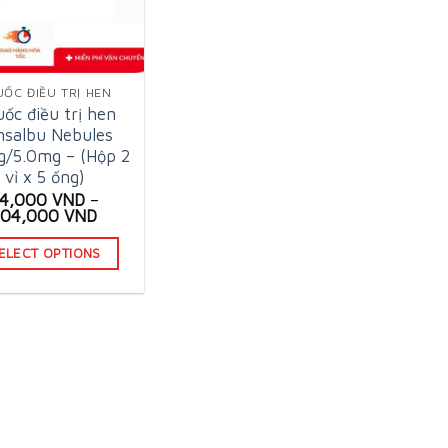
UỐC ĐIỀU TRỊ HEN
ốc điều trị hen
nsalbu Nebules
g/5.0mg – (Hộp 2
vỉ x 5 ống)
64,000
VND
–
104,000
VND
ELECT OPTIONS
This
product
has
multiple
variants.
The
options