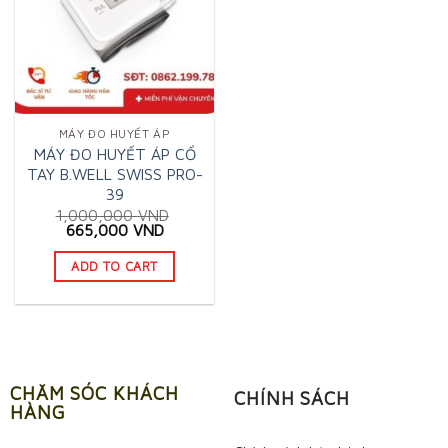
MÁY ĐO HUYẾT ÁP
MÁY ĐO HUYẾT ÁP CỔ
TAY B.WELL SWISS PRO-
39
1,000,000
VND
Original
Current
665,000
VND
price
price
was:
is:
ADD TO CART
1,000,000 VND.
665,000 VND.
CHĂM SÓC KHÁCH
CHÍNH SÁCH
HÀNG