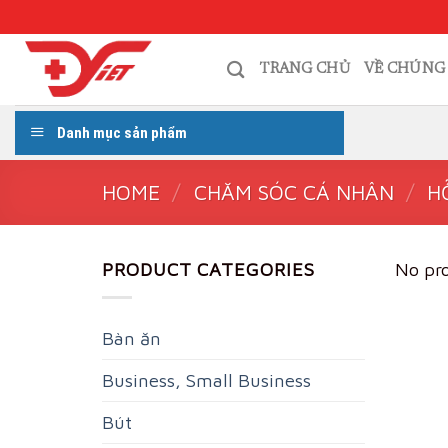
Skip
to
content
TRANG CHỦ
VỀ CHÚNG
Danh mục sản phẩm
HOME
/
CHĂM SÓC CÁ NHÂN
/
H
PRODUCT CATEGORIES
No pro
Bàn ăn
Business, Small Business
Bút