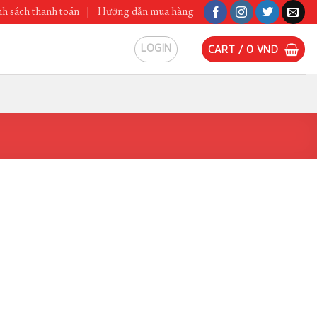
h sách thanh toán
Hướng dẫn mua hàng
LOGIN
CART /
0
VND