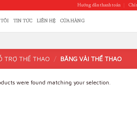
Hướng dẫn thanh toán
Chín
 TÔI
TIN TỨC
LIÊN HỆ
CỬA HÀNG
Ỗ TRỢ THỂ THAO
/
BĂNG VẢI THỂ THAO
ducts were found matching your selection.