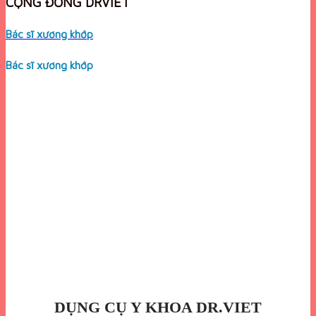
CỘNG ĐỒNG DRVIET
Bác sĩ xương khớp
Bác sĩ xương khớp
DỤNG CỤ Y KHOA DR.VIET