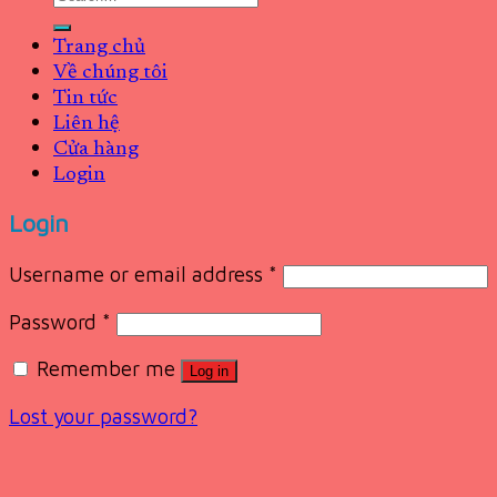
for:
Trang chủ
Về chúng tôi
Tin tức
Liên hệ
Cửa hàng
Login
Login
Username or email address
*
Password
*
Remember me
Log in
Lost your password?