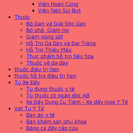
Viên Hoàn Cứng
Viên Nén Sủi Bọt
Thuốc
Bổ Gan và Giải Độc Gan
Bổ phế, Giảm Ho
Giảm nóng sốt
Hỗ Trợ Dạ Dày và Đại Tràng
Hỗ Trợ Thiếu Máu
Thực phẩm hỗ trợ tiêu hóa
Thuốc về dạ dày
thuốc điều trị hen
thuốc hỗ trợ điều trị hen
Tủ Xe Đẩy
Tủ đựng thuốc y tế
Tủ thuốc có ngăn độc AB
Xe Đẩy Dụng Cụ Tiêm - Xe đẩy Inox Y Tế
Vật Tư Y Tế
Bàn ăn y tế
Bàn khám sản phụ khoa
Băng ca đẩy cấp cứu