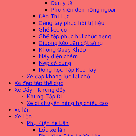
Đèn y tế
Phụ kiện đèn hồng ngoại
Đèn Thị Lực
Găng tay phục hồi trị liệu
Ghế kéo cổ
Ghế tập phục hồi chức năng
Giường kéo dãn cột sống
Khung Quay Khớp
Máy điện châm
Nẹp cổ cứng
Ròng Rọc Tập Kéo Tay
Xe đạp kháng lực tại chỗ
Xe đạp tập thể dục
Xe Đẩy - Khung đẩy
Khung Tập Đi
Xe di chuyển nâng hạ chiều cao
xe lăn
Xe Lăn
Phụ Kiện Xe Lăn
Lốp xe lăn