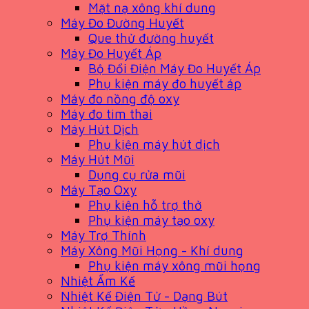
Mặt nạ xông khí dung
Máy Đo Đường Huyết
Que thử đường huyết
Máy Đo Huyết Áp
Bộ Đổi Điện Máy Đo Huyết Áp
Phụ kiện máy đo huyết áp
Máy đo nồng độ oxy
Máy đo tim thai
Máy Hút Dịch
Phụ kiện máy hút dịch
Máy Hút Mũi
Dụng cụ rửa mũi
Máy Tạo Oxy
Phụ kiện hỗ trợ thở
Phụ kiện máy tạo oxy
Máy Trợ Thính
Máy Xông Mũi Họng - Khí dung
Phụ kiện máy xông mũi họng
Nhiệt Ẩm Kế
Nhiệt Kế Điện Tử - Dạng Bút