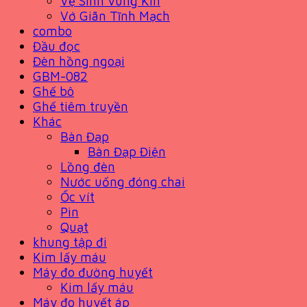
Vệ Sinh Vùng Kín
Vớ Giãn Tĩnh Mạch
combo
Đầu đọc
Đèn hồng ngoại
GBM-082
Ghế bô
Ghế tiêm truyền
Khác
Bàn Đạp
Bàn Đạp Điện
Lồng đèn
Nước uống đóng chai
Ốc vít
Pin
Quạt
khung tập đi
Kim lấy máu
Máy đo đường huyết
Kim lấy máu
Máy đo huyết áp