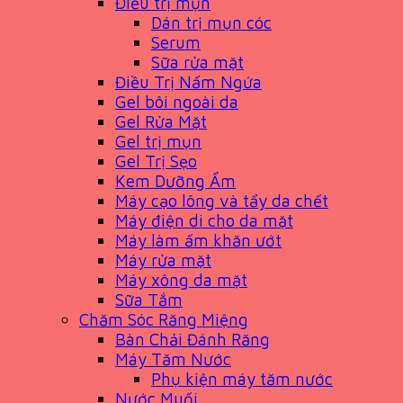
Điều trị mụn
Dán trị mụn cóc
Serum
Sữa rửa mặt
Điều Trị Nấm Ngứa
Gel bôi ngoài da
Gel Rửa Mặt
Gel trị mụn
Gel Trị Sẹo
Kem Dưỡng Ẩm
Máy cạo lông và tẩy da chết
Máy điện di cho da mặt
Máy làm ấm khăn ướt
Máy rửa mặt
Máy xông da mặt
Sữa Tắm
Chăm Sóc Răng Miệng
Bàn Chải Đánh Răng
Máy Tăm Nước
Phụ kiện máy tăm nước
Nước Muối