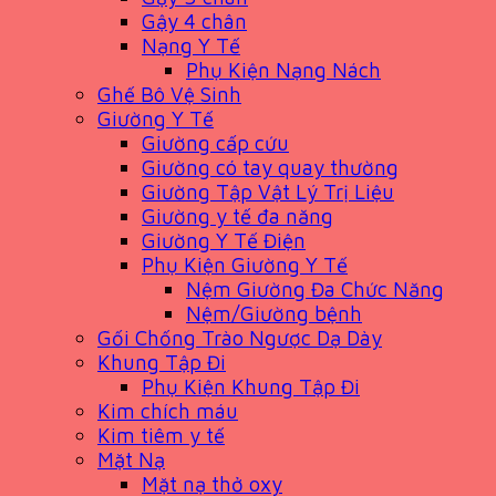
Gậy 4 chân
Nạng Y Tế
Phụ Kiện Nạng Nách
Ghế Bô Vệ Sinh
Giường Y Tế
Giường cấp cứu
Giường có tay quay thường
Giường Tập Vật Lý Trị Liệu
Giường y tế đa năng
Giường Y Tế Điện
Phụ Kiện Giường Y Tế
Nệm Giường Đa Chức Năng
Nệm/Giường bệnh
Gối Chống Trào Ngược Dạ Dày
Khung Tập Đi
Phụ Kiện Khung Tập Đi
Kim chích máu
Kim tiêm y tế
Mặt Nạ
Mặt nạ thở oxy