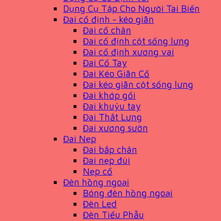
Dụng Cụ Tập Cho Người Tai Biến
Đai cố định - kéo giãn
Đai cổ chân
Đai cố định cột sống lưng
Đai cố định xương vai
Đai Cổ Tay
Đai Kéo Giãn Cổ
Đai kéo giãn cột sống lưng
Đai khớp gối
Đai khuỷu tay
Đai Thắt Lưng
Đai xương sườn
Đai Nẹp
Đai bắp chân
Đai nẹp đùi
Nẹp cổ
Đèn hồng ngoại
Bóng đèn hồng ngoại
Đèn Led
Đèn Tiểu Phẫu