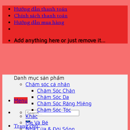
Skip
Hướng dẫn thanh toán
to
Chính sách thanh toán
content
Hướng dẫn mua hàng
Add anything here or just remove it...
Danh mục sản phẩm
Chăm sóc cá nhân
Chăm Sóc Chân
Chăm Sóc Da
Menu
Chăm Sóc Răng Miệng
Chăm Sóc Tóc
Search
Khác
for:
Mẹ Và Bé
Trang chủ
Nhà Cửa & Đời Sống