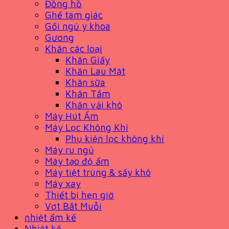
Đồng hồ
Ghế tam giác
Gối ngủ y khoa
Gương
Khăn các loại
Khăn Giấy
Khăn Lau Mặt
Khăn sữa
Khăn Tắm
Khăn vải khô
Máy Hút Ẩm
Máy Lọc Không Khí
Phụ kiện lọc không khí
Máy ru ngủ
Máy tạo độ ẩm
Máy tiệt trùng & sấy khô
Máy xay
Thiết bị hẹn giờ
Vợt Bắt Muỗi
nhiệt ẩm kế
Nhiệt kế