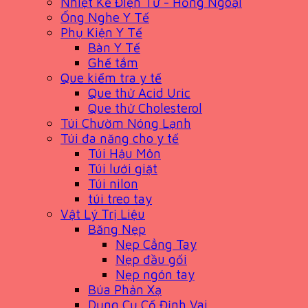
Nhiệt Kế Điện Tử - Hồng Ngoại
Ống Nghe Y Tế
Phụ Kiện Y Tế
Bàn Y Tế
Ghế tắm
Que kiểm tra y tế
Que thử Acid Uric
Que thử Cholesterol
Túi Chườm Nóng Lạnh
Túi đa năng cho y tế
Túi Hậu Môn
Túi lưới giặt
Túi nilon
túi treo tay
Vật Lý Trị Liệu
Băng Nẹp
Nẹp Cẳng Tay
Nẹp đầu gối
Nẹp ngón tay
Búa Phản Xạ
Dụng Cụ Cố Định Vai