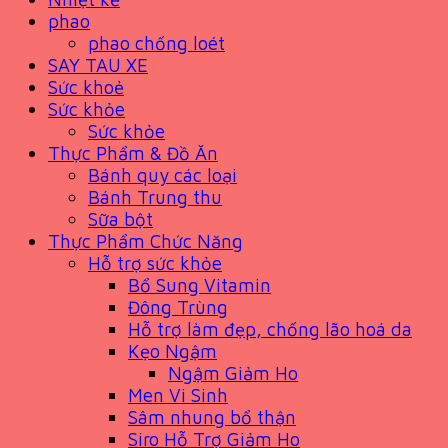
phao
phao chống loét
SAY TAU XE
Sức khoẻ
Sức khỏe
Sức khỏe
Thực Phẩm & Đồ Ăn
Bánh quy các loại
Bánh Trung thu
Sữa bột
Thực Phẩm Chức Năng
Hỗ trợ sức khỏe
Bổ Sung Vitamin
Đông Trùng
Hỗ trợ làm đẹp, chống lão hoá da
Kẹo Ngậm
Ngậm Giảm Ho
Men Vi Sinh
Sâm nhung bổ thận
Siro Hỗ Trợ Giảm Ho