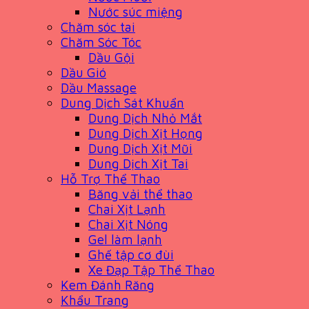
Nước súc miệng
Chăm sóc tai
Chăm Sóc Tóc
Dầu Gội
Dầu Gió
Dầu Massage
Dung Dịch Sát Khuẩn
Dung Dịch Nhỏ Mắt
Dung Dịch Xịt Họng
Dung Dịch Xịt Mũi
Dung Dịch Xịt Tai
Hỗ Trợ Thể Thao
Băng vải thể thao
Chai Xịt Lạnh
Chai Xịt Nóng
Gel làm lạnh
Ghế tập cơ đùi
Xe Đạp Tập Thể Thao
Kem Đánh Răng
Khẩu Trang