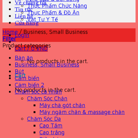
Về chúng tôi
Thực Phẩm Chức Năng
Tin tức
Thực Phẩm & Đồ Ăn
Liên hệ
Vật Tư Y Tế
Cửa hàng
Home
/
Business, Small Business
Login
Filter
Product categories
Cart /
0
VND
Bàn ăn
No products in the cart.
Business, Small Business
Bút
Cart
Cảm biến
Cảm biến 2
No products in the cart.
Chăm sóc cá nhân
Chăm Sóc Chân
Máy chà gót chân
Máy ngâm chân & massage chân
Chăm Sóc Da
Cao Tắm
Cao trắng