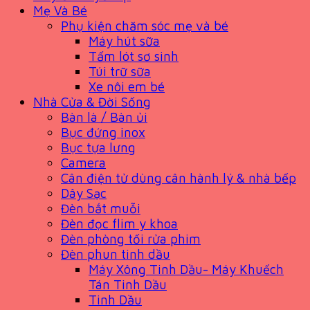
Mẹ Và Bé
Phụ kiện chăm sóc mẹ và bé
Máy hút sữa
Tấm lót sơ sinh
Túi trữ sữa
Xe nôi em bé
Nhà Cửa & Đời Sống
Bàn là / Bàn ủi
Bục đứng inox
Bục tựa lưng
Camera
Cân điện tử dùng cân hành lý & nhà bếp
Dây Sạc
Đèn bắt muỗi
Đèn đọc flim y khoa
Đèn phòng tối rửa phim
Đèn phun tinh dầu
Máy Xông Tinh Dầu- Máy Khuếch
Tán Tinh Dầu
Tinh Dầu