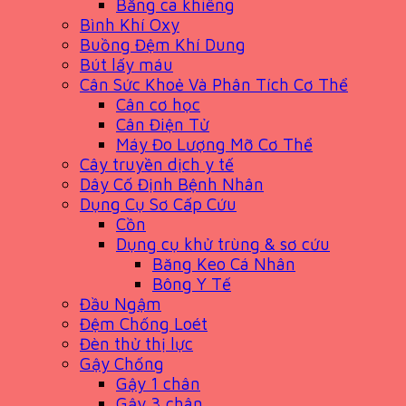
Băng ca khiêng
Bình Khí Oxy
Buồng Đệm Khí Dung
Bút lấy máu
Cân Sức Khoẻ Và Phân Tích Cơ Thể
Cân cơ học
Cân Điện Tử
Máy Đo Lượng Mỡ Cơ Thể
Cây truyền dịch y tế
Dây Cố Định Bệnh Nhân
Dụng Cụ Sơ Cấp Cứu
Cồn
Dụng cụ khử trùng & sơ cứu
Băng Keo Cá Nhân
Bông Y Tế
Đầu Ngậm
Đệm Chống Loét
Đèn thử thị lực
Gậy Chống
Gậy 1 chân
Gậy 3 chân