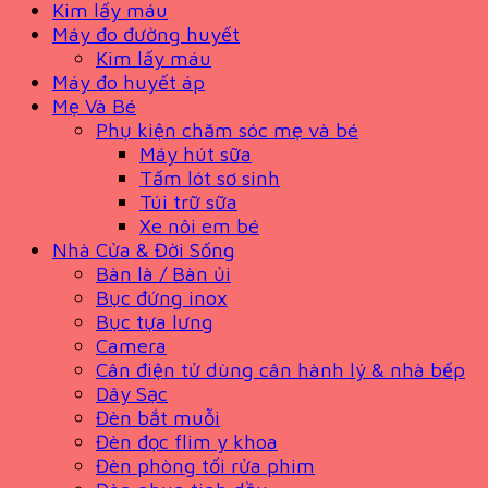
Kim lấy máu
Máy đo đường huyết
Kim lấy máu
Máy đo huyết áp
Mẹ Và Bé
Phụ kiện chăm sóc mẹ và bé
Máy hút sữa
Tấm lót sơ sinh
Túi trữ sữa
Xe nôi em bé
Nhà Cửa & Đời Sống
Bàn là / Bàn ủi
Bục đứng inox
Bục tựa lưng
Camera
Cân điện tử dùng cân hành lý & nhà bếp
Dây Sạc
Đèn bắt muỗi
Đèn đọc flim y khoa
Đèn phòng tối rửa phim