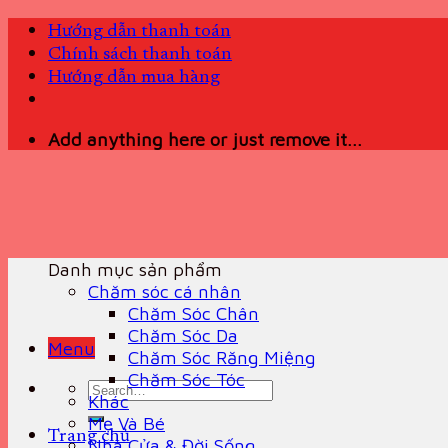
Skip
Hướng dẫn thanh toán
to
Chính sách thanh toán
content
Hướng dẫn mua hàng
Add anything here or just remove it...
Danh mục sản phẩm
Chăm sóc cá nhân
Chăm Sóc Chân
Chăm Sóc Da
Menu
Chăm Sóc Răng Miệng
Chăm Sóc Tóc
Search
Khác
for:
Mẹ Và Bé
Trang chủ
Nhà Cửa & Đời Sống