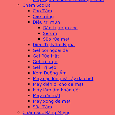
Chăm Sóc Da
Cao Tắm
Cao trắng
Điều trị mụn
Dán trị mụn cóc
Serum
Sữa rửa mặt
Điều Trị Nấm Ngứa
Gel bôi ngoài da
Gel Rửa Mặt
Gel trị mụn
Gel Trị Sẹo
Kem Dưỡng Ẩm
Máy cạo lông và tẩy da chết
Máy điện di cho da mặt
Máy làm ấm khăn ướt
Máy rửa mặt
Máy xông da mặt
Sữa Tắm
Chăm Sóc Răng Miệng