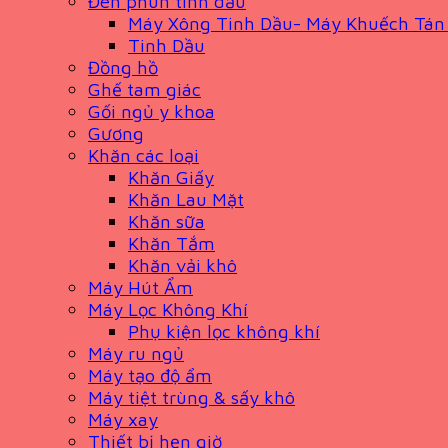
Đèn phun tinh dầu
Máy Xông Tinh Dầu- Máy Khuếch Tán
Tinh Dầu
Đồng hồ
Ghế tam giác
Gối ngủ y khoa
Gương
Khăn các loại
Khăn Giấy
Khăn Lau Mặt
Khăn sữa
Khăn Tắm
Khăn vải khô
Máy Hút Ẩm
Máy Lọc Không Khí
Phụ kiện lọc không khí
Máy ru ngủ
Máy tạo độ ẩm
Máy tiệt trùng & sấy khô
Máy xay
Thiết bị hẹn giờ