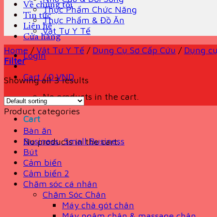
Về chúng tôi
Thực Phẩm Chức Năng
Tin tức
Thực Phẩm & Đồ Ăn
Liên hệ
Vật Tư Y Tế
Cửa hàng
Home
/
Vật Tư Y Tế
/
Dụng Cụ Sơ Cấp Cứu
/
Dụng cụ
Login
Filter
Cart /
0
VND
Showing all 3 results
No products in the cart.
Product categories
Cart
Bàn ăn
Business, Small Business
No products in the cart.
Bút
Cảm biến
Cảm biến 2
Chăm sóc cá nhân
Chăm Sóc Chân
Máy chà gót chân
Máy ngâm chân & massage chân