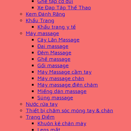
Ghế tập cơ đùi
Xe Đạp Tập Thể Thao
Kem Đánh Răng
Khẩu Trang
Khẩu trang y tế
Máy massage
Cây Lăn Massage
Đai massage
Đệm Massage
Ghế massage
Gối massage
Máy Massage cầm tay
Máy massage chân
Máy massage điện châm
Miếng dán massage
Súng massage
Nước rửa tay
Thiết bị chăm sóc móng tay & chân
Trang Điểm
Khuôn kẻ chân mày
Lens mắt