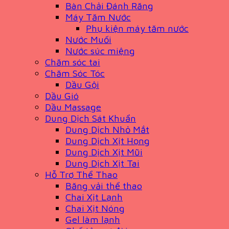
Bàn Chải Đánh Răng
Máy Tăm Nước
Phụ kiện máy tăm nước
Nước Muối
Nước súc miệng
Chăm sóc tai
Chăm Sóc Tóc
Dầu Gội
Dầu Gió
Dầu Massage
Dung Dịch Sát Khuẩn
Dung Dịch Nhỏ Mắt
Dung Dịch Xịt Họng
Dung Dịch Xịt Mũi
Dung Dịch Xịt Tai
Hỗ Trợ Thể Thao
Băng vải thể thao
Chai Xịt Lạnh
Chai Xịt Nóng
Gel làm lạnh