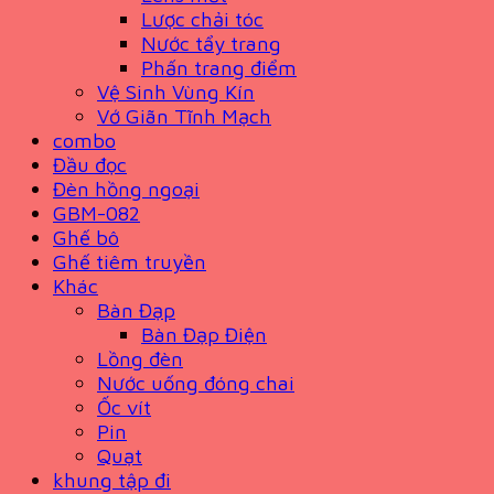
Lược chải tóc
Nước tẩy trang
Phấn trang điểm
Vệ Sinh Vùng Kín
Vớ Giãn Tĩnh Mạch
combo
Đầu đọc
Đèn hồng ngoại
GBM-082
Ghế bô
Ghế tiêm truyền
Khác
Bàn Đạp
Bàn Đạp Điện
Lồng đèn
Nước uống đóng chai
Ốc vít
Pin
Quạt
khung tập đi