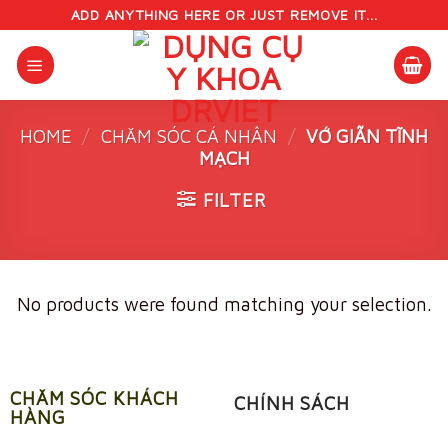
Skip
ADD ANYTHING HERE OR JUST REMOVE IT...
to
content
HOME
/
CHĂM SÓC CÁ NHÂN
/
VỚ GIÃN TĨNH
MẠCH
FILTER
No products were found matching your selection.
CHĂM SÓC KHÁCH
CHÍNH SÁCH
HÀNG