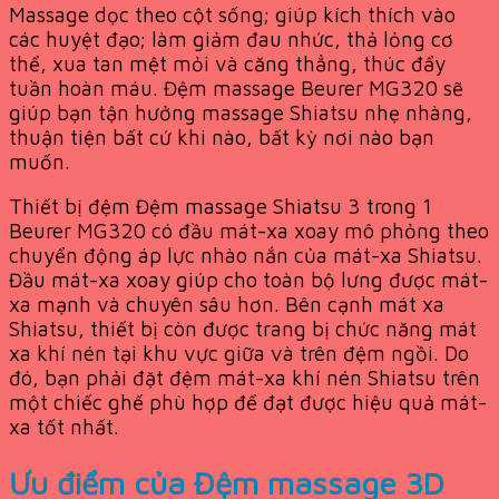
Massage dọc theo cột sống; giúp kích thích vào
các huyệt đạo; làm giảm đau nhức, thả lỏng cơ
thể, xua tan mệt mỏi và căng thẳng, thúc đẩy
tuần hoàn máu. Đệm massage Beurer MG320 sẽ
giúp bạn tận hưởng massage Shiatsu nhẹ nhàng,
thuận tiện bất cứ khi nào, bất kỳ nơi nào bạn
muốn.
Thiết bị đệm Đệm massage Shiatsu 3 trong 1
Beurer MG320 có đầu mát-xa xoay mô phỏng theo
chuyển động áp lực nhào nắn của mát-xa Shiatsu.
Đầu mát-xa xoay giúp cho toàn bộ lưng được mát-
xa mạnh và chuyên sâu hơn. Bên cạnh mát xa
Shiatsu, thiết bị còn được trang bị chức năng mát
xa khí nén tại khu vực giữa và trên đệm ngồi. Do
đó, bạn phải đặt đệm mát-xa khí nén Shiatsu trên
một chiếc ghế phù hợp để đạt được hiệu quả mát-
xa tốt nhất.
Ưu điểm của Đệm massage 3D