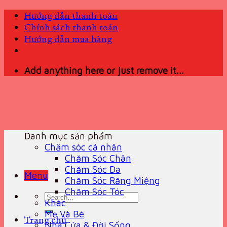
Skip
Hướng dẫn thanh toán
to
Chính sách thanh toán
content
Hướng dẫn mua hàng
Add anything here or just remove it...
Danh mục sản phẩm
Chăm sóc cá nhân
Chăm Sóc Chân
Chăm Sóc Da
Menu
Chăm Sóc Răng Miệng
Chăm Sóc Tóc
Search
Khác
for:
Mẹ Và Bé
Trang chủ
Nhà Cửa & Đời Sống