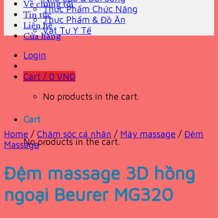
Về chúng tôi
Thực Phẩm Chức Năng
Tin tức
Thực Phẩm & Đồ Ăn
Liên hệ
Vật Tư Y Tế
Cửa hàng
Login
Cart /
0
VND
No products in the cart.
Cart
Home
/
Chăm sóc cá nhân
/
Máy massage
/
Đệm
No products in the cart.
Massage
Đệm massage 3D hồng
ngoại Beurer MG320