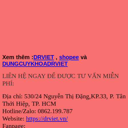
Xem th
êm :
DRVIET
,
shopee
và
DUNGCUYKHOADRVIET
LIÊN HỆ NGAY ĐỂ ĐƯỢC TƯ VẤN MIỄN
PHÍ:
Địa chỉ: 530/24 Nguyễn Thị Đặng,KP.33, P. Tân
Thới Hiệp, TP. HCM
Hotline/Zalo: 0862.199.787
Website:
https://drviet.vn/
Fanpage: