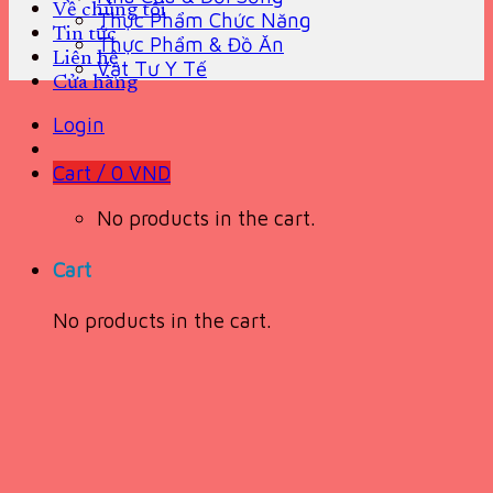
Về chúng tôi
Thực Phẩm Chức Năng
Tin tức
Thực Phẩm & Đồ Ăn
Liên hệ
Vật Tư Y Tế
Cửa hàng
Login
Cart /
0
VND
No products in the cart.
Cart
No products in the cart.