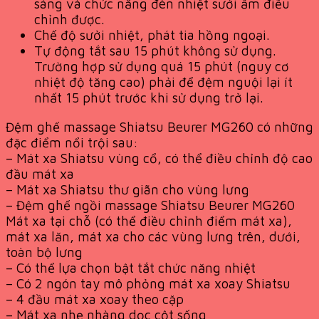
sáng và chức năng đèn nhiệt sưởi ấm điều
chỉnh được.
Chế độ sưởi nhiệt, phát tia hồng ngoại.
Tự động tắt sau 15 phút không sử dụng.
Trường hợp sử dụng quá 15 phút (nguy cơ
nhiệt độ tăng cao) phải để đệm nguội lại ít
nhất 15 phút trước khi sử dụng trở lại.
Đệm ghế massage Shiatsu Beurer MG260 có những
đặc điểm nổi trội sau:
– Mát xa Shiatsu vùng cổ, có thể điều chỉnh độ cao
đầu mát xa
– Mát xa Shiatsu thư giãn cho vùng lưng
– Đệm ghế ngồi massage Shiatsu Beurer MG260
Mát xa tại chỗ (có thể điều chỉnh điểm mát xa),
mát xa lăn, mát xa cho các vùng lưng trên, dưới,
toàn bộ lưng
– Có thể lựa chọn bật tắt chức năng nhiệt
– Có 2 ngón tay mô phỏng mát xa xoay Shiatsu
– 4 đầu mát xa xoay theo cặp
– Mát xa nhẹ nhàng dọc cột sống