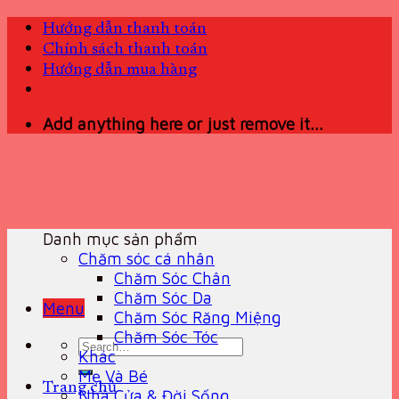
Skip
Hướng dẫn thanh toán
to
Chính sách thanh toán
content
Hướng dẫn mua hàng
Add anything here or just remove it...
Danh mục sản phẩm
Chăm sóc cá nhân
Chăm Sóc Chân
Chăm Sóc Da
Menu
Chăm Sóc Răng Miệng
Chăm Sóc Tóc
Search
Khác
for:
Mẹ Và Bé
Trang chủ
Nhà Cửa & Đời Sống