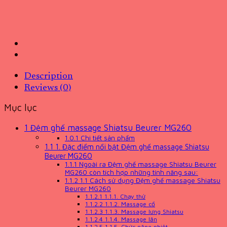
Description
Reviews (0)
Mục lục
1
Đệm ghế massage Shiatsu Beurer MG260
1.0.1
Chi tiết sản phẩm
1.1
1. Đặc điểm nổi bật Đệm ghế massage Shiatsu
Beurer MG260
1.1.1
Ngoài ra Đệm ghế massage Shiatsu Beurer
MG260 còn tích hợp những tính năng sau:
1.1.2
1.1 Cách sử dụng Đệm ghế massage Shiatsu
Beurer MG260
1.1.2.1
1.1.1. Chạy thử
1.1.2.2
1.1.2. Massage cổ
1.1.2.3
1.1.3. Massage lưng Shiatsu
1.1.2.4
1.1.4. Massage lăn
1.1.2.5
1.1.5. Chức năng nhiệt