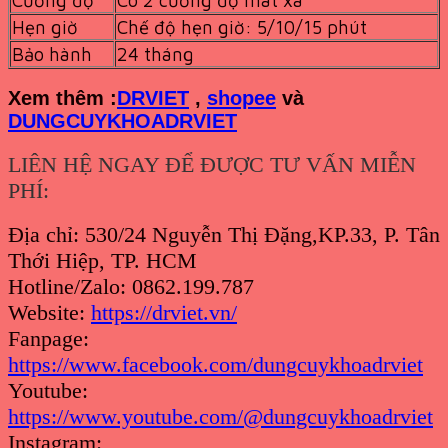
Hẹn giờ
Chế độ hẹn giờ: 5/10/15 phút
Bảo hành
24 tháng
Xem th
êm :
DRVIET
,
shopee
và
DUNGCUYKHOADRVIET
LIÊN HỆ NGAY ĐỂ ĐƯỢC TƯ VẤN MIỄN
PHÍ:
Địa chỉ: 530/24 Nguyễn Thị Đặng,KP.33, P. Tân
Thới Hiệp, TP. HCM
Hotline/Zalo: 0862.199.787
Website:
https://drviet.vn/
Fanpage:
https://www.facebook.com/dungcuykhoadrviet
Youtube:
https://www.youtube.com/@dungcuykhoadrviet
Instagram: