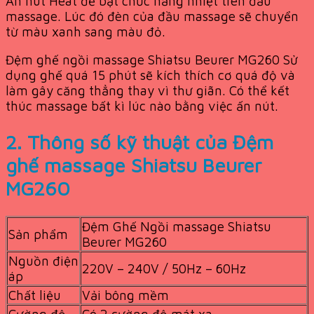
Ấn nút Heat để bật chức năng nhiệt trên đầu
massage. Lúc đó đèn của đầu massage sẽ chuyển
từ màu xanh sang màu đỏ.
Đệm ghế ngồi massage Shiatsu Beurer MG260 Sử
dụng ghế quá 15 phút sẽ kích thích cơ quá độ và
làm gây căng thẳng thay vì thư giãn. Có thể kết
thúc massage bất kì lúc nào bằng việc ấn nút.
2. Thông số kỹ thuật của Đệm
ghế massage Shiatsu Beurer
MG260
Đệm Ghế Ngồi massage Shiatsu
Sản phẩm
Beurer MG260
Nguồn điện
220V – 240V / 50Hz – 60Hz
áp
Chất liệu
Vải bông mềm
Cường độ
Có 2 cường độ mát xa