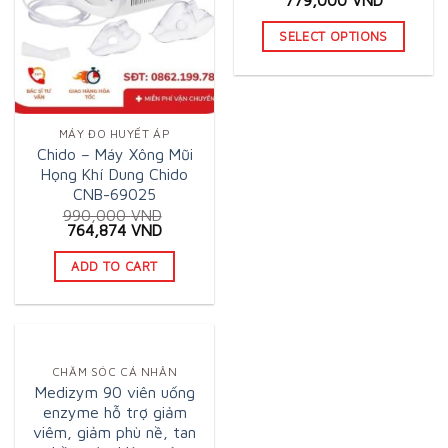
779,000
VND
SELECT OPTIONS
This
product
has
MÁY ĐO HUYẾT ÁP
multiple
Chido – Máy Xông Mũi
variants.
Họng Khí Dung Chido
The
CNB-69025
options
990,000
VND
Original
Current
764,874
VND
may
price
price
was:
is:
be
ADD TO CART
990,000 VND.
764,874 VND.
chosen
on
the
product
CHĂM SÓC CÁ NHÂN
page
Medizym 90 viên uống
enzyme hỗ trợ giảm
viêm, giảm phù nề, tan