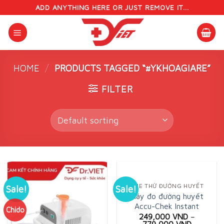
Skip
ADD ANYTHING HERE OR JUST REMOVE IT...
to
content
HOME
/
PRODUCTS TAGGED “#YKHOAGIARE”
FILTER
QUE THỬ ĐƯỜNG HUYẾT
Sale!
Sale!
Máy đo đường huyết
Accu-Chek Instant
Chido
249,000
VND
–