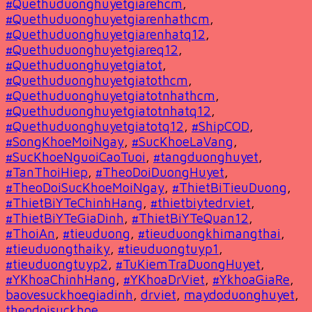
#Quethuduonghuyetgiarehcm
,
#Quethuduonghuyetgiarenhathcm
,
#Quethuduonghuyetgiarenhatq12
,
#Quethuduonghuyetgiareq12
,
#Quethuduonghuyetgiatot
,
#Quethuduonghuyetgiatothcm
,
#Quethuduonghuyetgiatotnhathcm
,
#Quethuduonghuyetgiatotnhatq12
,
#Quethuduonghuyetgiatotq12
,
#ShipCOD
,
#SongKhoeMoiNgay
,
#SucKhoeLaVang
,
#SucKhoeNguoiCaoTuoi
,
#tangduonghuyet
,
#TanThoiHiep
,
#TheoDoiDuongHuyet
,
#TheoDoiSucKhoeMoiNgay
,
#ThietBiTieuDuong
,
#ThietBiYTeChinhHang
,
#thietbiytedrviet
,
#ThietBiYTeGiaDinh
,
#ThietBiYTeQuan12
,
#ThoiAn
,
#tieuduong
,
#tieuduongkhimangthai
,
#tieuduongthaiky
,
#tieuduongtuyp1
,
#tieuduongtuyp2
,
#TuKiemTraDuongHuyet
,
#YKhoaChinhHang
,
#YKhoaDrViet
,
#YkhoaGiaRe
,
baovesuckhoegiadinh
,
drviet
,
maydoduonghuyet
,
theodoisuckhoe