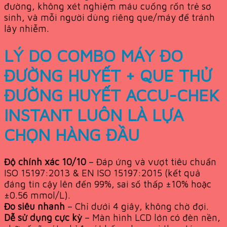
đường, không xét nghiệm máu cuống rốn trẻ sơ
sinh, và mỗi người dùng riêng que/máy để tránh
lây nhiễm.
LÝ DO COMBO MÁY ĐO
ĐƯỜNG HUYẾT + QUE THỬ
ĐƯỜNG HUYẾT ACCU-CHEK
INSTANT LUÔN LÀ LỰA
CHỌN HÀNG ĐẦU
Độ chính xác 10/10
– Đáp ứng và vượt tiêu chuẩn
ISO 15197:2013 & EN ISO 15197:2015 (kết quả
đáng tin cậy lên đến 99%, sai số thấp ±10% hoặc
±0.56 mmol/L).
Đo siêu nhanh
– Chỉ dưới 4 giây, không chờ đợi.
Dễ sử dụng cực kỳ
– Màn hình LCD lớn có đèn nền,