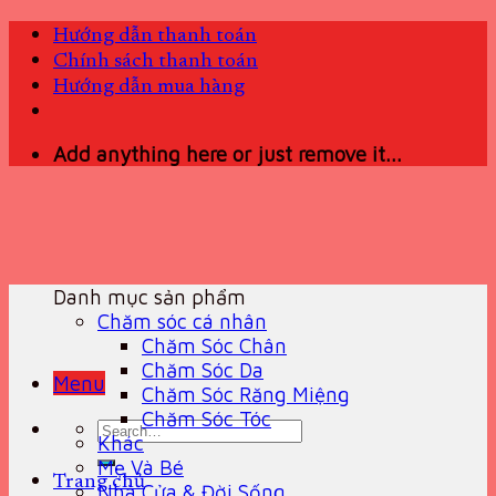
Skip
Hướng dẫn thanh toán
to
Chính sách thanh toán
content
Hướng dẫn mua hàng
Add anything here or just remove it...
Danh mục sản phẩm
Chăm sóc cá nhân
Chăm Sóc Chân
Chăm Sóc Da
Menu
Chăm Sóc Răng Miệng
Chăm Sóc Tóc
Search
Khác
for:
Mẹ Và Bé
Trang chủ
Nhà Cửa & Đời Sống