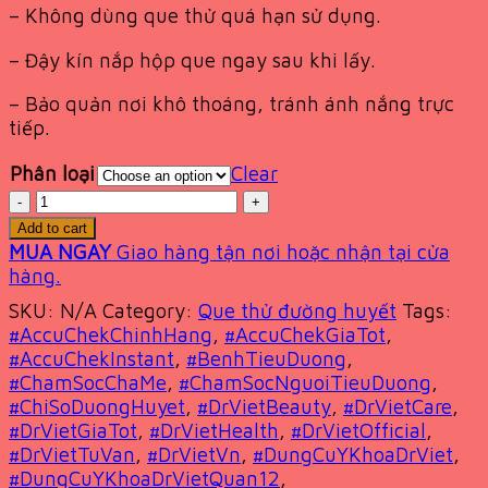
– Không dùng que thử quá hạn sử dụng.
– Đậy kín nắp hộp que ngay sau khi lấy.
– Bảo quản nơi khô thoáng, tránh ánh nắng trực
tiếp
.
Phân loại
Clear
Quantity
Add to cart
MUA NGAY
Giao hàng tận nơi hoặc nhận tại cửa
hàng.
SKU:
N/A
Category:
Que thử đường huyết
Tags:
#AccuChekChinhHang
,
#AccuChekGiaTot
,
#AccuChekInstant
,
#BenhTieuDuong
,
#ChamSocChaMe
,
#ChamSocNguoiTieuDuong
,
#ChiSoDuongHuyet
,
#DrVietBeauty
,
#DrVietCare
,
#DrVietGiaTot
,
#DrVietHealth
,
#DrVietOfficial
,
#DrVietTuVan
,
#DrVietVn
,
#DungCuYKhoaDrViet
,
#DungCuYKhoaDrVietQuan12
,