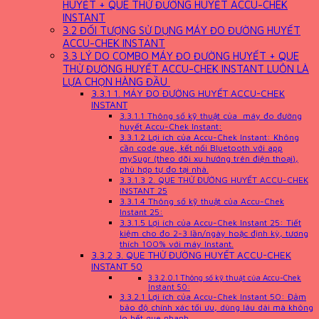
HUYẾT + QUE THỬ ĐƯỜNG HUYẾT ACCU-CHEK
INSTANT
3.2
ĐỐI TƯỢNG SỬ DỤNG MÁY ĐO ĐƯỜNG HUYẾT
ACCU-CHEK INSTANT
3.3
LÝ DO COMBO MÁY ĐO ĐƯỜNG HUYẾT + QUE
THỬ ĐƯỜNG HUYẾT ACCU-CHEK INSTANT LUÔN LÀ
LỰA CHỌN HÀNG ĐẦU
3.3.1
1. MÁY ĐO ĐƯỜNG HUYẾT ACCU-CHEK
INSTANT
3.3.1.1
Thông số kỹ thuật của máy đo đường
huyết Accu-Chek Instant:
3.3.1.2
Lợi ích của Accu-Chek Instant: Không
cần code que, kết nối Bluetooth với app
mySugr (theo dõi xu hướng trên điện thoại),
phù hợp tự đo tại nhà.
3.3.1.3
2. QUE THỬ ĐƯỜNG HUYẾT ACCU-CHEK
INSTANT 25
3.3.1.4
Thông số kỹ thuật của Accu-Chek
Instant 25:
3.3.1.5
Lợi ích của Accu-Chek Instant 25: Tiết
kiệm cho đo 2-3 lần/ngày hoặc định kỳ, tương
thích 100% với máy Instant.
3.3.2
3. QUE THỬ ĐƯỜNG HUYẾT ACCU-CHEK
INSTANT 50
3.3.2.0.1
Thông số kỹ thuật của Accu-Chek
Instant 50:
3.3.2.1
Lợi ích của Accu-Chek Instant 50: Đảm
bảo độ chính xác tối ưu, dùng lâu dài mà không
lo hết que nhanh.