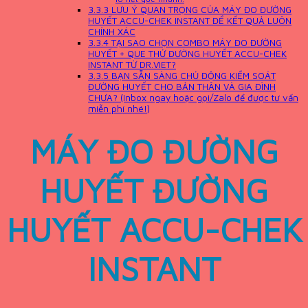
3.3.3
LƯU Ý QUAN TRỌNG CỦA MÁY ĐO ĐƯỜNG
HUYẾT ACCU-CHEK INSTANT ĐỂ KẾT QUẢ LUÔN
CHÍNH XÁC
3.3.4
TẠI SAO CHỌN COMBO MÁY ĐO ĐƯỜNG
HUYẾT + QUE THỬ ĐƯỜNG HUYẾT ACCU-CHEK
INSTANT TỪ DR.VIET?
3.3.5
BẠN SẴN SÀNG CHỦ ĐỘNG KIỂM SOÁT
ĐƯỜNG HUYẾT CHO BẢN THÂN VÀ GIA ĐÌNH
CHƯA? (Inbox ngay hoặc gọi/Zalo để được tư vấn
miễn phí nhé!)
MÁY ĐO ĐƯỜNG
HUYẾT ĐƯỜNG
HUYẾT
ACCU-CHEK
INSTANT