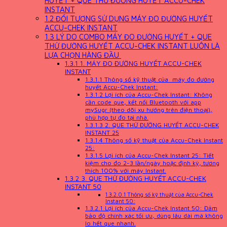
INSTANT
1.2
ĐỐI TƯỢNG SỬ DỤNG MÁY ĐO ĐƯỜNG HUYẾT
ACCU-CHEK INSTANT
1.3
LÝ DO COMBO MÁY ĐO ĐƯỜNG HUYẾT + QUE
THỬ ĐƯỜNG HUYẾT ACCU-CHEK INSTANT LUÔN LÀ
LỰA CHỌN HÀNG ĐẦU
1.3.1
1. MÁY ĐO ĐƯỜNG HUYẾT ACCU-CHEK
INSTANT
1.3.1.1
Thông số kỹ thuật của máy đo đường
huyết Accu-Chek Instant:
1.3.1.2
Lợi ích của Accu-Chek Instant: Không
cần code que, kết nối Bluetooth với app
mySugr (theo dõi xu hướng trên điện thoại),
phù hợp tự đo tại nhà.
1.3.1.3
2. QUE THỬ ĐƯỜNG HUYẾT ACCU-CHEK
INSTANT 25
1.3.1.4
Thông số kỹ thuật của Accu-Chek Instant
25:
1.3.1.5
Lợi ích của Accu-Chek Instant 25: Tiết
kiệm cho đo 2-3 lần/ngày hoặc định kỳ, tương
thích 100% với máy Instant.
1.3.2
3. QUE THỬ ĐƯỜNG HUYẾT ACCU-CHEK
INSTANT 50
1.3.2.0.1
Thông số kỹ thuật của Accu-Chek
Instant 50:
1.3.2.1
Lợi ích của Accu-Chek Instant 50: Đảm
bảo độ chính xác tối ưu, dùng lâu dài mà không
lo hết que nhanh.