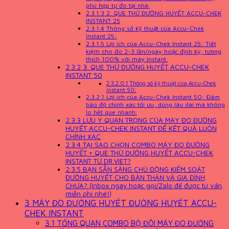
phù hợp tự đo tại nhà.
2.3.1.3
2. QUE THỬ ĐƯỜNG HUYẾT ACCU-CHEK
INSTANT 25
2.3.1.4
Thông số kỹ thuật của Accu-Chek
Instant 25:
2.3.1.5
Lợi ích của Accu-Chek Instant 25: Tiết
kiệm cho đo 2-3 lần/ngày hoặc định kỳ, tương
thích 100% với máy Instant.
2.3.2
3. QUE THỬ ĐƯỜNG HUYẾT ACCU-CHEK
INSTANT 50
2.3.2.0.1
Thông số kỹ thuật của Accu-Chek
Instant 50:
2.3.2.1
Lợi ích của Accu-Chek Instant 50: Đảm
bảo độ chính xác tối ưu, dùng lâu dài mà không
lo hết que nhanh.
2.3.3
LƯU Ý QUAN TRỌNG CỦA MÁY ĐO ĐƯỜNG
HUYẾT ACCU-CHEK INSTANT ĐỂ KẾT QUẢ LUÔN
CHÍNH XÁC
2.3.4
TẠI SAO CHỌN COMBO MÁY ĐO ĐƯỜNG
HUYẾT + QUE THỬ ĐƯỜNG HUYẾT ACCU-CHEK
INSTANT TỪ DR.VIET?
2.3.5
BẠN SẴN SÀNG CHỦ ĐỘNG KIỂM SOÁT
ĐƯỜNG HUYẾT CHO BẢN THÂN VÀ GIA ĐÌNH
CHƯA? (Inbox ngay hoặc gọi/Zalo để được tư vấn
miễn phí nhé!)
3
MÁY ĐO ĐƯỜNG HUYẾT ĐƯỜNG HUYẾT ACCU-
CHEK INSTANT
3.1
TỔNG QUAN COMBO BỘ ĐÔI MÁY ĐO ĐƯỜNG