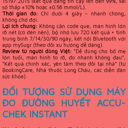
15197:2015 (kết quả đáng tin cậy lên đến 99%, sai
số thấp ±10% hoặc ±0.56 mmol/L).
Thời gian đo:
Chỉ dưới 4 giây – nhanh chóng,
không chờ đợi.
Lợi ích chung:
Không cần code que, màn hình lớn
rõ nét (có đèn nền), bộ nhớ lưu 720 kết quả + tính
trung bình 7/14/30/90 ngày, kết nối Bluetooth với
app mySugr (theo dõi xu hướng dễ dàng).
Review từ người dùng Việt:
“Dễ dùng cho bố mẹ
lớn tuổi, màn hình to rõ, đo nhanh không đau”,
“Kết quả chính xác, yên tâm theo dõi tại nhà” (từ
BookingCare, Nhà thuốc Long Châu, các diễn đàn
sức khỏe).
ĐỐI TƯỢNG SỬ DỤNG MÁY
ĐO ĐƯỜNG HUYẾT ACCU-
CHEK INSTANT