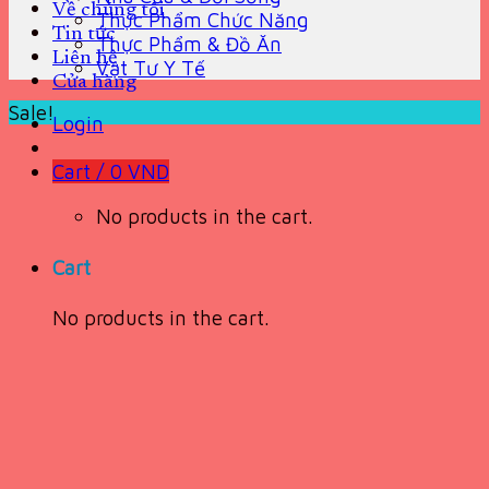
Về chúng tôi
Thực Phẩm Chức Năng
Tin tức
Thực Phẩm & Đồ Ăn
Liên hệ
Vật Tư Y Tế
Cửa hàng
Sale!
Login
Cart /
0
VND
No products in the cart.
Cart
No products in the cart.