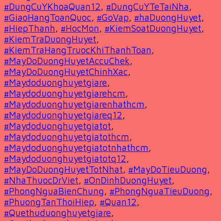
#DungCuYKhoaQuan12
,
#DungCuYTeTaiNha
,
#GiaoHangToanQuoc
,
#GoVap
,
#haDuongHuyet
,
#HiepThanh
,
#HocMon
,
#KiemSoatDuongHuyet
,
#KiemTraDuongHuyet
,
#KiemTraHangTruocKhiThanhToan
,
#MayDoDuongHuyetAccuChek
,
#MayDoDuongHuyetChinhXac
,
#Maydoduonghuyetgiare
,
#Maydoduonghuyetgiarehcm
,
#Maydoduonghuyetgiarenhathcm
,
#Maydoduonghuyetgiareq12
,
#Maydoduonghuyetgiatot
,
#Maydoduonghuyetgiatothcm
,
#Maydoduonghuyetgiatotnhathcm
,
#Maydoduonghuyetgiatotq12
,
#MayDoDuongHuyetTotNhat
,
#MayDoTieuDuong
,
#NhaThuocDrViet
,
#OnDinhDuongHuyet
,
#PhongNguaBienChung
,
#PhongNguaTieuDuong
,
#PhuongTanThoiHiep
,
#Quan12
,
#Quethuduonghuyetgiare
,