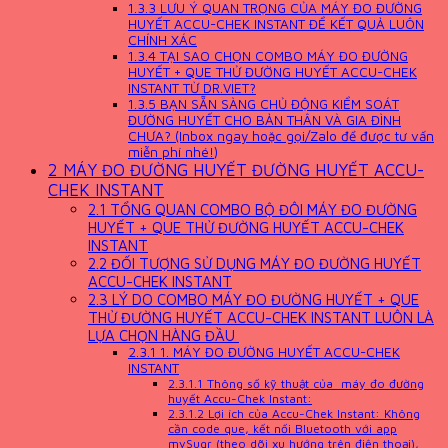
1.3.3
LƯU Ý QUAN TRỌNG CỦA MÁY ĐO ĐƯỜNG
HUYẾT ACCU-CHEK INSTANT ĐỂ KẾT QUẢ LUÔN
CHÍNH XÁC
1.3.4
TẠI SAO CHỌN COMBO MÁY ĐO ĐƯỜNG
HUYẾT + QUE THỬ ĐƯỜNG HUYẾT ACCU-CHEK
INSTANT TỪ DR.VIET?
1.3.5
BẠN SẴN SÀNG CHỦ ĐỘNG KIỂM SOÁT
ĐƯỜNG HUYẾT CHO BẢN THÂN VÀ GIA ĐÌNH
CHƯA? (Inbox ngay hoặc gọi/Zalo để được tư vấn
miễn phí nhé!)
2
MÁY ĐO ĐƯỜNG HUYẾT ĐƯỜNG HUYẾT ACCU-
CHEK INSTANT
2.1
TỔNG QUAN COMBO BỘ ĐÔI MÁY ĐO ĐƯỜNG
HUYẾT + QUE THỬ ĐƯỜNG HUYẾT ACCU-CHEK
INSTANT
2.2
ĐỐI TƯỢNG SỬ DỤNG MÁY ĐO ĐƯỜNG HUYẾT
ACCU-CHEK INSTANT
2.3
LÝ DO COMBO MÁY ĐO ĐƯỜNG HUYẾT + QUE
THỬ ĐƯỜNG HUYẾT ACCU-CHEK INSTANT LUÔN LÀ
LỰA CHỌN HÀNG ĐẦU
2.3.1
1. MÁY ĐO ĐƯỜNG HUYẾT ACCU-CHEK
INSTANT
2.3.1.1
Thông số kỹ thuật của máy đo đường
huyết Accu-Chek Instant:
2.3.1.2
Lợi ích của Accu-Chek Instant: Không
cần code que, kết nối Bluetooth với app
mySugr (theo dõi xu hướng trên điện thoại),