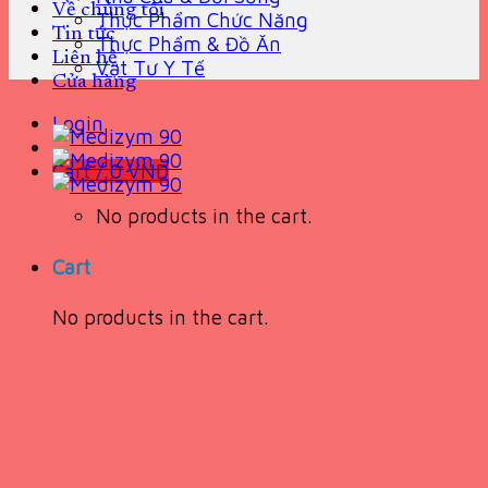
Về chúng tôi
Thực Phẩm Chức Năng
Tin tức
Thực Phẩm & Đồ Ăn
Liên hệ
Vật Tư Y Tế
Cửa hàng
Login
Cart /
0
VND
No products in the cart.
Cart
No products in the cart.