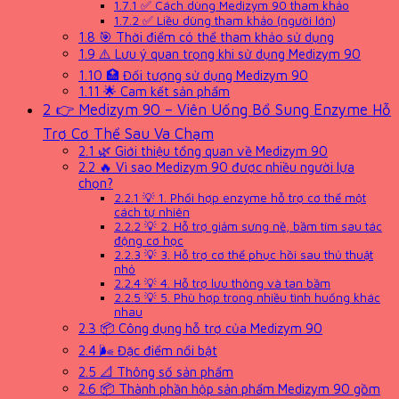
1.7.1
✅ Cách dùng Medizym 90 tham khảo
1.7.2
✅ Liều dùng tham khảo (người lớn)
1.8
🎯 Thời điểm có thể tham khảo sử dụng
1.9
⚠️ Lưu ý quan trọng khi sử dụng Medizym 90
1.10
🏥 Đối tượng sử dụng Medizym 90
1.11
🌟 Cam kết sản phẩm
2
👉 Medizym 90 – Viên Uống Bổ Sung Enzyme Hỗ
Trợ Cơ Thể Sau Va Chạm
2.1
🌿 Giới thiệu tổng quan về Medizym 90
2.2
🔥 Vì sao Medizym 90 được nhiều người lựa
chọn?
2.2.1
💡 1. Phối hợp enzyme hỗ trợ cơ thể một
cách tự nhiên
2.2.2
💡 2. Hỗ trợ giảm sưng nề, bầm tím sau tác
động cơ học
2.2.3
💡 3. Hỗ trợ cơ thể phục hồi sau thủ thuật
nhỏ
2.2.4
💡 4. Hỗ trợ lưu thông và tan bầm
2.2.5
💡 5. Phù hợp trong nhiều tình huống khác
nhau
2.3
📦 Công dụng hỗ trợ của Medizym 90
2.4
🌬 Đặc điểm nổi bật
2.5
📐 Thông số sản phẩm
2.6
📦 Thành phần hộp sản phẩm Medizym 90 gồm