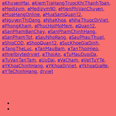
#KhuyenMai
,
#KiemTraHangTruocKhiThanhToan
,
#Medizym
,
#Medizym90
,
#MienPhiVanChuyen
,
#MuaHangOnline
,
#MuaSamQuan12
,
#NguyenThiDang
,
#NhaKhoa
,
#NhaThuocDrViet
,
#PhongKham
,
#PhucHoiMoMem
,
#Quan12
,
#SanPhamBanChay
,
#SanPhamChinhHang
,
#SanPhamTot
,
#SauNhoRang
,
#SauPhauThuat
,
#ShipCOD
,
#ShopQuan12
,
#SucKhoeGiaDinh
,
#TangTheLuc
,
#TanMauBam
,
#TanThoiHiep
,
#thietbiytedrviet
,
#ThoiAn
,
#TuMauDuoiDa
,
#TuVanTanTam
,
#UuDai
,
#VaCham
,
#VatTuYTe
,
#YKhoaChinhHang
,
#YKhoaDrViet
,
#YkhoaGiaRe
,
#YTeChinhHang
,
drviet