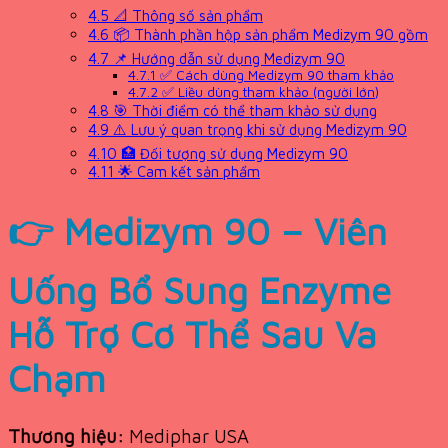
4.5
📐 Thông số sản phẩm
4.6
📦 Thành phần hộp sản phẩm Medizym 90 gồm
4.7
📌 Hướng dẫn sử dụng Medizym 90
4.7.1
✅ Cách dùng Medizym 90 tham khảo
4.7.2
✅ Liều dùng tham khảo (người lớn)
4.8
🎯 Thời điểm có thể tham khảo sử dụng
4.9
⚠️ Lưu ý quan trọng khi sử dụng Medizym 90
4.10
🏥 Đối tượng sử dụng Medizym 90
4.11
🌟 Cam kết sản phẩm
👉 Medizym 90 – Viên
Uống Bổ Sung Enzyme
Hỗ Trợ Cơ Thể Sau Va
Chạm
Thương hiệu:
Mediphar USA