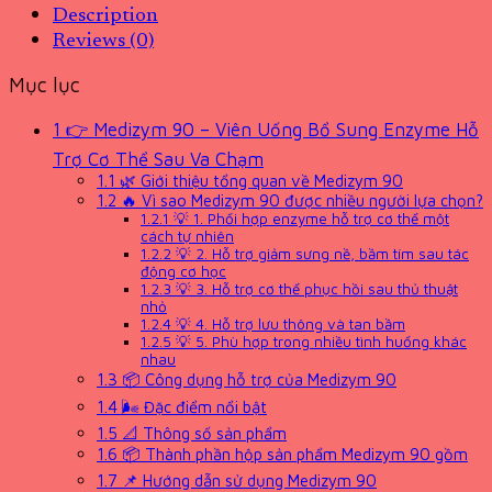
Description
Reviews (0)
Mục lục
1
👉 Medizym 90 – Viên Uống Bổ Sung Enzyme Hỗ
Trợ Cơ Thể Sau Va Chạm
1.1
🌿 Giới thiệu tổng quan về Medizym 90
1.2
🔥 Vì sao Medizym 90 được nhiều người lựa chọn?
1.2.1
💡 1. Phối hợp enzyme hỗ trợ cơ thể một
cách tự nhiên
1.2.2
💡 2. Hỗ trợ giảm sưng nề, bầm tím sau tác
động cơ học
1.2.3
💡 3. Hỗ trợ cơ thể phục hồi sau thủ thuật
nhỏ
1.2.4
💡 4. Hỗ trợ lưu thông và tan bầm
1.2.5
💡 5. Phù hợp trong nhiều tình huống khác
nhau
1.3
📦 Công dụng hỗ trợ của Medizym 90
1.4
🌬 Đặc điểm nổi bật
1.5
📐 Thông số sản phẩm
1.6
📦 Thành phần hộp sản phẩm Medizym 90 gồm
1.7
📌 Hướng dẫn sử dụng Medizym 90