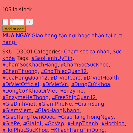
105 in stock
Quantity
Add to cart
MUA NGAY
Giao hàng tận nơi hoặc nhận tại cửa
hàng.
SKU:
D3001
Categories:
Chăm sóc cá nhân
,
Sức
khỏe
Tags:
#BaoHanhUyTin
,
#ChamSocKhachHang
,
#ChamSocSucKhoe
,
#ChanThuong
,
#ChoThiecQuan12
,
#CuaHangQuan12
,
#DrVietCare
,
#DrVietHealth
,
#DrVietOfficial
,
#DrVietVn
,
#DungCuYKhoa
,
#DungCuYKhoaDrViet
,
#Enzyme
,
#EnzymeHeThong
,
#FreeShipQuan12
,
#GiaDinhViet
,
#GiamPhuNe
,
#GiamSung
,
#GiamViem
,
#GiaoHangNhanh
,
#GiaoHangToanQuoc
,
#GiaoHangTrongNgay
,
#GiaRe
,
#Giatot
,
#GoVap
,
#HiepThanh
,
#HocMon
,
#HoiPhucSucKhoe
,
#KhachHangTinDung
,