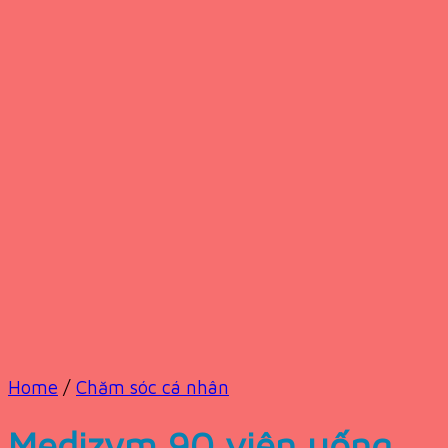
Home
/
Chăm sóc cá nhân
Medizym 90 viên uống