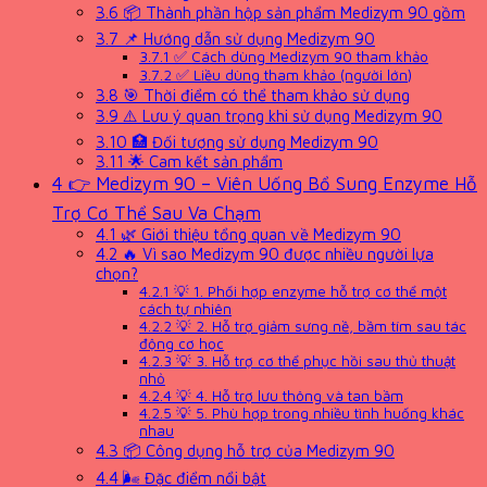
3.6
📦 Thành phần hộp sản phẩm Medizym 90 gồm
3.7
📌 Hướng dẫn sử dụng Medizym 90
3.7.1
✅ Cách dùng Medizym 90 tham khảo
3.7.2
✅ Liều dùng tham khảo (người lớn)
3.8
🎯 Thời điểm có thể tham khảo sử dụng
3.9
⚠️ Lưu ý quan trọng khi sử dụng Medizym 90
3.10
🏥 Đối tượng sử dụng Medizym 90
3.11
🌟 Cam kết sản phẩm
4
👉 Medizym 90 – Viên Uống Bổ Sung Enzyme Hỗ
Trợ Cơ Thể Sau Va Chạm
4.1
🌿 Giới thiệu tổng quan về Medizym 90
4.2
🔥 Vì sao Medizym 90 được nhiều người lựa
chọn?
4.2.1
💡 1. Phối hợp enzyme hỗ trợ cơ thể một
cách tự nhiên
4.2.2
💡 2. Hỗ trợ giảm sưng nề, bầm tím sau tác
động cơ học
4.2.3
💡 3. Hỗ trợ cơ thể phục hồi sau thủ thuật
nhỏ
4.2.4
💡 4. Hỗ trợ lưu thông và tan bầm
4.2.5
💡 5. Phù hợp trong nhiều tình huống khác
nhau
4.3
📦 Công dụng hỗ trợ của Medizym 90
4.4
🌬 Đặc điểm nổi bật