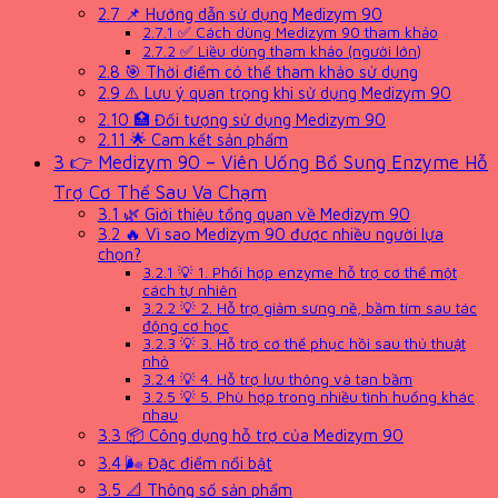
2.7
📌 Hướng dẫn sử dụng Medizym 90
2.7.1
✅ Cách dùng Medizym 90 tham khảo
2.7.2
✅ Liều dùng tham khảo (người lớn)
2.8
🎯 Thời điểm có thể tham khảo sử dụng
2.9
⚠️ Lưu ý quan trọng khi sử dụng Medizym 90
2.10
🏥 Đối tượng sử dụng Medizym 90
2.11
🌟 Cam kết sản phẩm
3
👉 Medizym 90 – Viên Uống Bổ Sung Enzyme Hỗ
Trợ Cơ Thể Sau Va Chạm
3.1
🌿 Giới thiệu tổng quan về Medizym 90
3.2
🔥 Vì sao Medizym 90 được nhiều người lựa
chọn?
3.2.1
💡 1. Phối hợp enzyme hỗ trợ cơ thể một
cách tự nhiên
3.2.2
💡 2. Hỗ trợ giảm sưng nề, bầm tím sau tác
động cơ học
3.2.3
💡 3. Hỗ trợ cơ thể phục hồi sau thủ thuật
nhỏ
3.2.4
💡 4. Hỗ trợ lưu thông và tan bầm
3.2.5
💡 5. Phù hợp trong nhiều tình huống khác
nhau
3.3
📦 Công dụng hỗ trợ của Medizym 90
3.4
🌬 Đặc điểm nổi bật
3.5
📐 Thông số sản phẩm