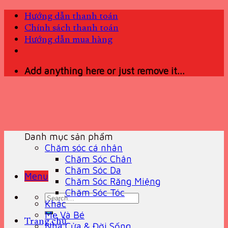
Skip
Hướng dẫn thanh toán
to
Chính sách thanh toán
content
Hướng dẫn mua hàng
Add anything here or just remove it...
Danh mục sản phẩm
Chăm sóc cá nhân
Chăm Sóc Chân
Chăm Sóc Da
Menu
Chăm Sóc Răng Miệng
Chăm Sóc Tóc
Search
Khác
for:
Mẹ Và Bé
Trang chủ
Nhà Cửa & Đời Sống