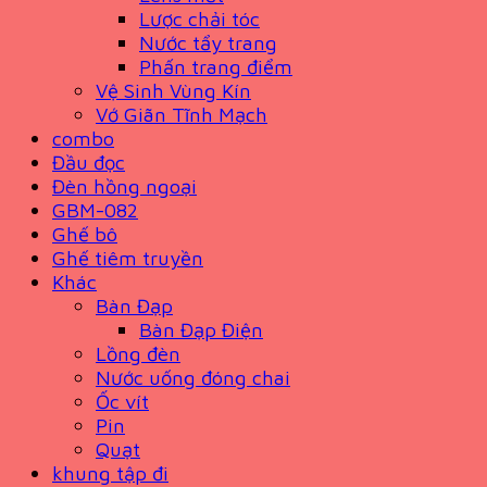
Lược chải tóc
Nước tẩy trang
Phấn trang điểm
Vệ Sinh Vùng Kín
Vớ Giãn Tĩnh Mạch
combo
Đầu đọc
Đèn hồng ngoại
GBM-082
Ghế bô
Ghế tiêm truyền
Khác
Bàn Đạp
Bàn Đạp Điện
Lồng đèn
Nước uống đóng chai
Ốc vít
Pin
Quạt
khung tập đi