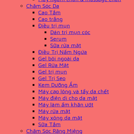
Chăm Sóc Da
Cao Tắm
Cao trắng
Điều trị mụn
Dán trị mụn cóc
Serum
Sữa rửa mặt
Điều Trị Nấm Ngứa
Gel bôi ngoài da
Gel Rửa Mặt
Gel trị mụn
Gel Trị Sẹo
Kem Dưỡng Ẩm
Máy cạo lông và tẩy da chết
Máy điện di cho da mặt
Máy làm ấm khăn ướt
Máy rửa mặt
Máy xông da mặt
Sữa Tắm
Chăm Sóc Răng Miệng