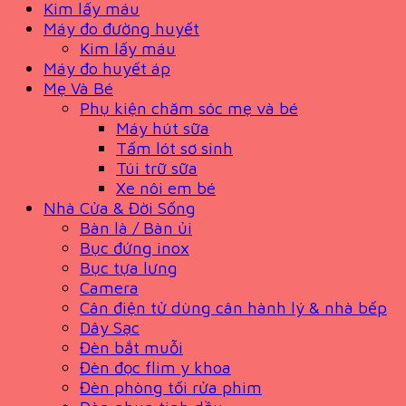
Kim lấy máu
Máy đo đường huyết
Kim lấy máu
Máy đo huyết áp
Mẹ Và Bé
Phụ kiện chăm sóc mẹ và bé
Máy hút sữa
Tấm lót sơ sinh
Túi trữ sữa
Xe nôi em bé
Nhà Cửa & Đời Sống
Bàn là / Bàn ủi
Bục đứng inox
Bục tựa lưng
Camera
Cân điện tử dùng cân hành lý & nhà bếp
Dây Sạc
Đèn bắt muỗi
Đèn đọc flim y khoa
Đèn phòng tối rửa phim