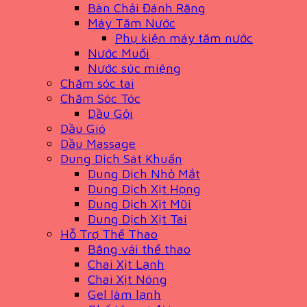
Bàn Chải Đánh Răng
Máy Tăm Nước
Phụ kiện máy tăm nước
Nước Muối
Nước súc miệng
Chăm sóc tai
Chăm Sóc Tóc
Dầu Gội
Dầu Gió
Dầu Massage
Dung Dịch Sát Khuẩn
Dung Dịch Nhỏ Mắt
Dung Dịch Xịt Họng
Dung Dịch Xịt Mũi
Dung Dịch Xịt Tai
Hỗ Trợ Thể Thao
Băng vải thể thao
Chai Xịt Lạnh
Chai Xịt Nóng
Gel làm lạnh