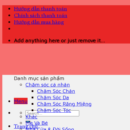
Skip
Hướng dẫn thanh toán
to
Chính sách thanh toán
content
Hướng dẫn mua hàng
Add anything here or just remove it...
Danh mục sản phẩm
Chăm sóc cá nhân
Chăm Sóc Chân
Chăm Sóc Da
Menu
Chăm Sóc Răng Miệng
Chăm Sóc Tóc
Search
Khác
for:
Mẹ Và Bé
Trang chủ
Nhà Cửa & Đời Sống