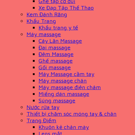
Ghế tập cơ đùi
Xe Đạp Tập Thể Thao
Kem Đánh Răng
Khẩu Trang
Khẩu trang y tế
Máy massage
Cây Lăn Massage
Đai massage
Đệm Massage
Ghế massage
Gối massage
Máy Massage cầm tay
Máy massage chân
Máy massage điện châm
Miếng dán massage
Súng massage
Nước rửa tay
Thiết bị chăm sóc móng tay & chân
Trang Điểm
Khuôn kẻ chân mày
Lens mắt