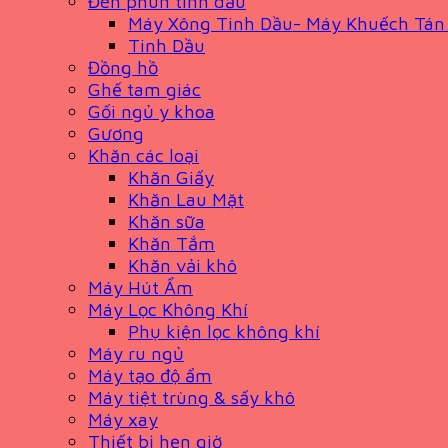
Đèn phun tinh dầu
Máy Xông Tinh Dầu- Máy Khuếch Tán
Tinh Dầu
Đồng hồ
Ghế tam giác
Gối ngủ y khoa
Gương
Khăn các loại
Khăn Giấy
Khăn Lau Mặt
Khăn sữa
Khăn Tắm
Khăn vải khô
Máy Hút Ẩm
Máy Lọc Không Khí
Phụ kiện lọc không khí
Máy ru ngủ
Máy tạo độ ẩm
Máy tiệt trùng & sấy khô
Máy xay
Thiết bị hẹn giờ