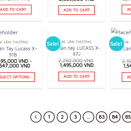
ice
price
pri
price
price
as:
is:
was
was:
is:
ADD TO CART
A
ADD TO CART
,380,000 VND.
2,587,000 VND.
3,9
3,500,000 VND.
2,609,000 VND.
XE LĂN THƯỜNG
XE LĂN THƯỜNG
XE
Sale!
Sale!
Xe lăn tay LUCASS X-
ăn Tay Lucass X-
Xe Lăn
97J
91B
2,250,000
VND
495,000
VND
–
2,1
Original
Current
1,495,000
VND
Ori
,547,000
VND
1,
price
price
pri
was:
is:
was
ADD TO CART
ELECT OPTIONS
A
2,250,000 VND.
1,495,000 VND.
2,1
This
product
has
multiple
variants.
1
2
3
…
83
84
85
The
options