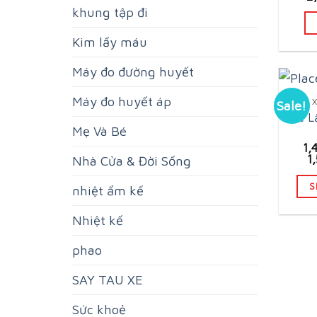
pr
khung tập đi
w
3
Kim lấy máu
Máy đo đường huyết
Máy đo huyết áp
Sale!
Xe L
Mẹ Và Bé
1,
1
Nhà Cửa & Đời Sống
S
nhiệt ẩm kế
Nhiệt kế
phao
SAY TAU XE
Sức khoẻ