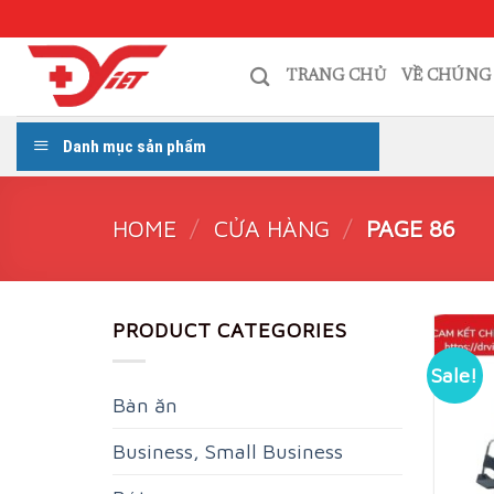
Skip
to
content
TRANG CHỦ
VỀ CHÚNG
Danh mục sản phẩm
HOME
/
CỬA HÀNG
/
PAGE 86
PRODUCT CATEGORIES
Sale!
Bàn ăn
Business, Small Business