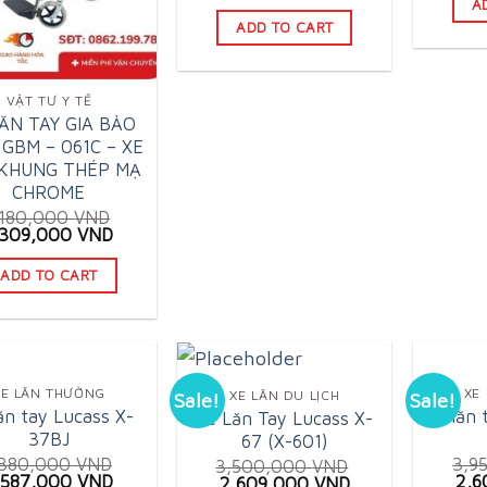
price
price
A
3,0
was:
is:
ADD TO CART
15,500,000 VND.
8,789,000 VND.
VẬT TƯ Y TẾ
LĂN TAY GIA BẢO
 GBM – 061C – XE
KHUNG THÉP MẠ
CHROME
,180,000
VND
iginal
Current
,309,000
VND
rice
price
as:
is:
ADD TO CART
,180,000 VND.
1,309,000 VND.
XE LĂN THƯỜNG
XE
XE LĂN DU LỊCH
Sale!
Sale!
ăn tay Lucass X-
Xe lăn 
Xe Lăn Tay Lucass X-
37BJ
67 (X-601)
,380,000
VND
3,9
3,500,000
VND
iginal
Current
Orig
,587,000
VND
2,6
Original
Current
2,609,000
VND