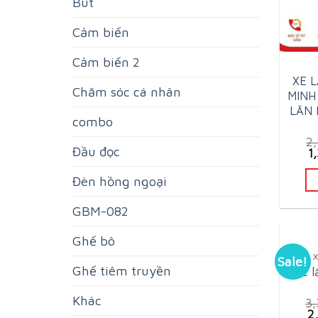
Bút
Cảm biến
Cảm biến 2
XE 
Chăm sóc cá nhân
MINH
LĂN 
combo
2
Đầu đọc
Or
1
p
w
Đèn hồng ngoại
2
GBM-082
Ghế bô
Sale!
Ghế tiêm truyền
Xe l
Khác
3
Or
2