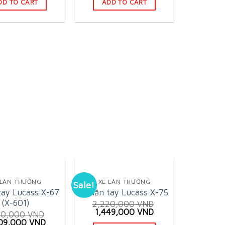
DD TO CART
ADD TO CART
60,000 VND.
2,197,000 VND.
3,200,000 VND.
1,807,000 VND.
 LĂN THƯỜNG
XE LĂN THƯỜNG
Sale!
tay Lucass X-67
Xe lăn tay Lucass X-75
(X-601)
2,220,000
VND
Original
Current
1,449,000
VND
50,000
VND
price
price
inal
Current
09,000
VND