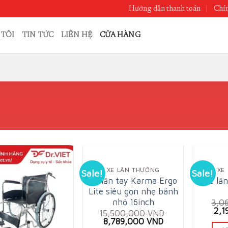
Hướng dẫn thanh toán
Chín
 TÔI
TIN TỨC
LIÊN HỆ
CỬA HÀNG
XE LĂN THƯỜNG
XE
Sale!
Sale!
Xe lăn tay Karma Ergo
Xe lăn
Lite siêu gọn nhẹ bánh
nhỏ 16inch
3,0
Ori
2,
15,500,000
VND
pri
Original
Current
8,789,000
VND
was