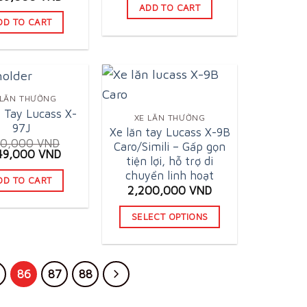
was:
is:
ce
price
ADD TO CART
2,220,000 VND.
1,449,000 VND.
:
is:
DD TO CART
50,000 VND.
2,609,000 VND.
 LĂN THƯỜNG
 Tay Lucass X-
XE LĂN THƯỜNG
97J
Xe lăn tay Lucass X-9B
50,000
VND
Caro/Simili – Gấp gọn
ginal
Current
549,000
VND
tiện lợi, hỗ trợ di
ce
price
chuyển linh hoạt
:
is:
DD TO CART
50,000 VND.
1,549,000 VND.
2,200,000
VND
SELECT OPTIONS
This
product
has
86
87
88
multiple