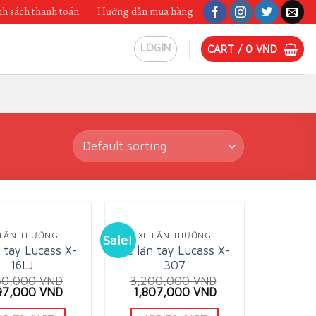
h sách thanh toán
Hướng dẫn mua hàng
LOGIN
CART /
0
VND
 LĂN THƯỜNG
XE LĂN THƯỜNG
Sale!
 tay Lucass X-
Xe lăn tay Lucass X-
16LJ
307
60,000
VND
3,200,000
VND
ginal
Current
Original
Current
197,000
VND
1,807,000
VND
ce
price
price
price
:
is:
was:
is: