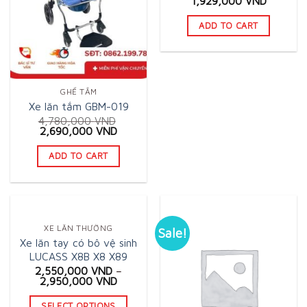
1,929,000
VND
be
price
price
may
was:
is:
chosen
ADD TO CART
2,600,000 VND.
1,929,0
be
on
chosen
the
on
product
the
page
GHẾ TẮM
product
Xe lăn tắm GBM-019
page
4,780,000
VND
Original
Current
2,690,000
VND
price
price
was:
is:
ADD TO CART
4,780,000 VND.
2,690,000 VND.
XE LĂN THƯỜNG
Sale!
Xe lăn tay có bô vệ sinh
LUCASS X8B X8 X89
2,550,000
VND
–
2,950,000
VND
SELECT OPTIONS