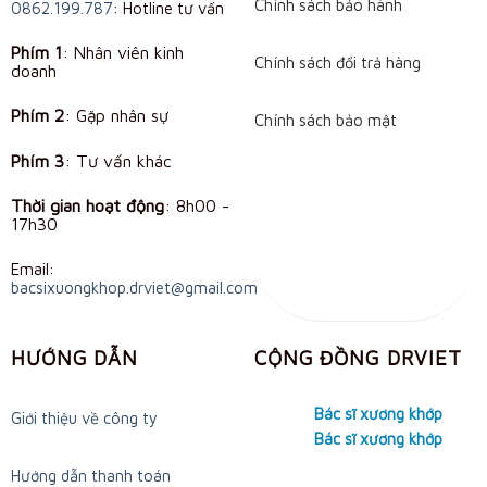
Chính sách bảo hành
on
0862.199.787
: Hotline tư vấn
the
Phím 1
: Nhân viên kinh
product
Chính sách đổi trả hàng
doanh
page
Phím 2
: Gặp nhân sự
Chính sách bảo mật
Phím 3
: Tư vấn khác
Thời gian hoạt động
:
8h00 -
17h30
Email:
bacsixuongkhop.drviet@gmail.com
HƯỚNG DẪN
CỘNG ĐỒNG DRVIET
Bác sĩ xương khớp
Giới thiệu về công ty
Bác sĩ xương khớp
Hướng dẫn thanh toán