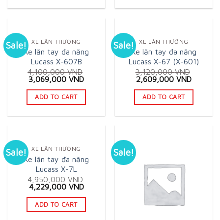
XE LĂN THƯỜNG
XE LĂN THƯỜNG
Sale!
Sale!
Xe lăn tay đa năng
Xe lăn tay đa năng
Lucass X-607B
Lucass X-67 (X-601)
4,100,000
VND
3,120,000
VND
Original
Current
Original
Current
3,069,000
VND
2,609,000
VND
price
price
price
price
was:
is:
was:
is:
ADD TO CART
ADD TO CART
4,100,000 VND.
3,069,000 VND.
3,120,000 VND.
2,609,0
XE LĂN THƯỜNG
Sale!
Sale!
Xe lăn tay đa năng
Lucass X-7L
4,950,000
VND
Original
Current
4,229,000
VND
price
price
was:
is:
ADD TO CART
4,950,000 VND.
4,229,000 VND.