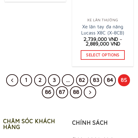
XE LĂN THƯỜNG
Xe lăn tay đa năng
Lucass X8C (X-8CB)
2,739,000
VND
–
2,889,000
VND
SELECT OPTIONS
This
product
has
1
2
3
…
82
83
84
85
multiple
86
87
88
variants.
The
options
may
CHĂM SÓC KHÁCH
CHÍNH SÁCH
be
HÀNG
chosen