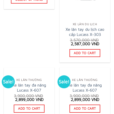
This
product
has
XE LĂN DU LỊCH
multiple
Xe lăn tay du lịch cao
variants.
cấp Lucass X-303
The
3,570,000
VND
Original
Current
2,587,000
VND
options
price
price
may
was:
is:
ADD TO CART
3,570,000 VND.
2,587,0
be
chosen
on
the
XE LĂN THƯỜNG
XE LĂN THƯỜNG
Sale!
Sale!
product
Xe lăn tay đa năng
Xe lăn tay đa năng
page
Lucass X-607
Lucass X-607
3,900,000
VND
3,900,000
VND
Original
Current
Original
Current
2,899,000
VND
2,899,000
VND
price
price
price
price
was:
is:
was:
is:
ADD TO CART
ADD TO CART
3,900,000 VND.
2,899,000 VND.
3,900,000 VND.
2,899,0