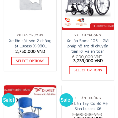
XE LĂN THƯỜNG
XE LĂN THƯỜNG
Xe lăn sắt sơn 2 chống
Xe lăn Soma 105 – Giải
lật Lucass X-980L
pháp hỗ trợ di chuyển
tiện lợi và an toàn
2,750,000
VND
6,000,000
VND
Original
Current
3,239,000
VND
SELECT OPTIONS
price
price
This
was:
is:
SELECT OPTIONS
6,000,000 VND.
3,239,0
product
This
has
product
multiple
has
variants.
multiple
XE LĂN THƯỜNG
Sale!
Sale!
The
Xe Lăn Tay Có Bô Vệ
variants.
options
Sinh Lucass X6
The
may
2,600,000
VND
options
Original
Current