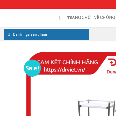
Skip
to
content
TRANG CHỦ
VỀ CHÚNG 
Danh mục sản phẩm
Sale!