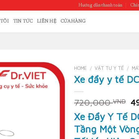
Hướng dẫn thanh toán
Chín
TÔI
TIN TỨC
LIÊN HỆ
CỬA HÀNG
HOME
/
VẬT TƯ Y TẾ
/
MÁ
Xe đẩy y tế D
Or
720,000
4
VND
pr
Xe Đẩy Y Tế D
w
7
Tầng Một Vòn