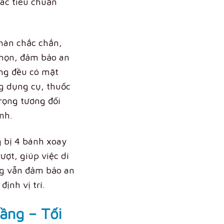
các tiêu chuẩn
hàn chắc chắn,
nhọn, đảm bảo an
ầng đều có mặt
g dụng cụ, thuốc
trọng tương đối
nh.
 bị 4 bánh xoay
ượt, giúp việc di
g vẫn đảm bảo an
định vị trí.
tầng – Tối