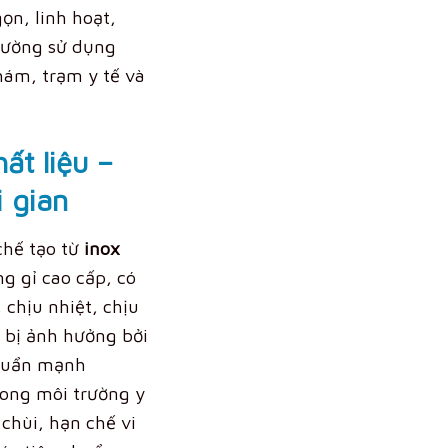
gọn, linh hoạt,
rường sử dụng
ám, trạm y tế và
ất liệu –
 gia
n
chế tạo từ
inox
g gỉ cao cấp, có
chịu nhiệt, chịu
g bị ảnh hưởng bởi
khuẩn mạnh
ong môi trường y
 chùi, hạn chế vi