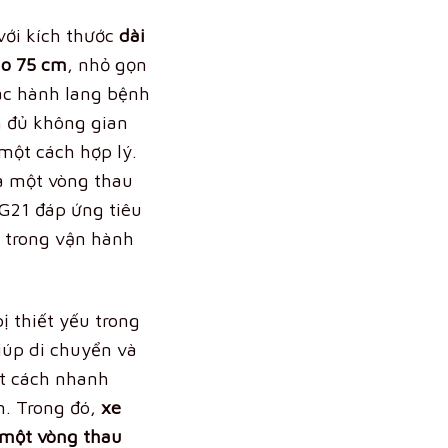
với kích thước
dài
ao 75 cm
, nhỏ gọn
các hành lang bệnh
n đủ không gian
một cách hợp lý.
và một vòng thau
G21 đáp ứng tiêu
i trong vận hành
bị thiết yếu trong
giúp di chuyển và
t cách nhanh
àn. Trong đó,
xe
 một vòng thau