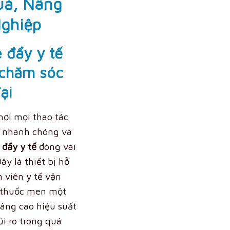
uả, Nâng
ghiệp
e đẩy y tế
 chăm sóc
ại
nơi mọi thao tác
c, nhanh chóng và
 đẩy y tế
đóng vai
ây là thiết bị hỗ
 viên y tế vận
, thuốc men một
nâng cao hiệu suất
ủi ro trong quá