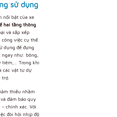
ng sử dụng
 nổi bật của xe
kế hai tầng thông
oại và sắp xếp
công việc cụ thể.
sử dụng để đựng
c ngay như: bông,
 tiêm,… Trong khi
a các vật tư dự
trợ.
giảm thiểu nhầm
c và đảm bảo quy
n – chính xác. Với
ệc đòi hỏi nhịp độ