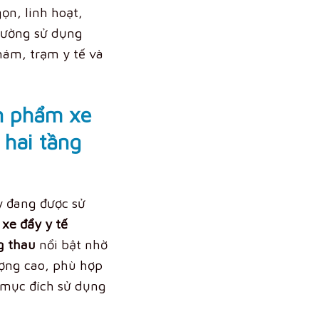
gọn, linh hoạt,
rường sử dụng
ám, trạm y tế và
ản phẩm xe
 hai tầng
y đang được sử
,
xe đẩy y tế
g thau
nổi bật nhờ
lượng cao, phù hợp
 mục đích sử dụng