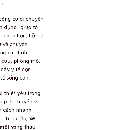
n.
 công cụ di chuyển
n dụng” giúp tổ
c khoa học, hỗ trợ
ru và chuyên
ong các tình
 cứu, phòng mổ,
 đẩy y tế gọn
 tố sống còn.
bị thiết yếu trong
giúp di chuyển và
t cách nhanh
àn. Trong đó,
xe
 một vòng thau