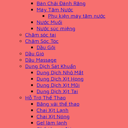
Bàn Chải Đánh Răng
Máy Tăm Nước
Phụ kiện máy tăm nước
Nước Muối
Nước súc miệng
Chăm sóc tai
Chăm Sóc Tóc
Dầu Gội
Dầu Gió
Dầu Massage
Dung Dịch Sát Khuẩn
Dung Dịch Nhỏ Mắt
Dung Dịch Xịt Họng
Dung Dịch Xịt Mũi
Dung Dịch Xịt Tai
Hỗ Trợ Thể Thao
Băng vải thể thao
Chai Xịt Lạnh
Chai Xịt Nóng
Gel làm lạnh