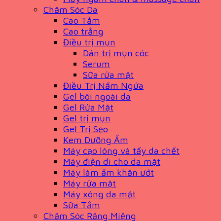
Chăm Sóc Da
Cao Tắm
Cao trắng
Điều trị mụn
Dán trị mụn cóc
Serum
Sữa rửa mặt
Điều Trị Nấm Ngứa
Gel bôi ngoài da
Gel Rửa Mặt
Gel trị mụn
Gel Trị Sẹo
Kem Dưỡng Ẩm
Máy cạo lông và tẩy da chết
Máy điện di cho da mặt
Máy làm ấm khăn ướt
Máy rửa mặt
Máy xông da mặt
Sữa Tắm
Chăm Sóc Răng Miệng