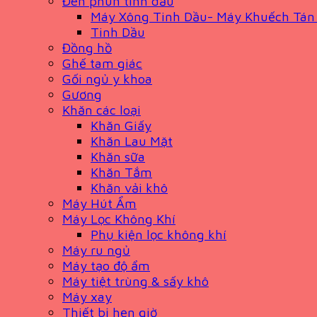
Đèn phun tinh dầu
Máy Xông Tinh Dầu- Máy Khuếch Tán
Tinh Dầu
Đồng hồ
Ghế tam giác
Gối ngủ y khoa
Gương
Khăn các loại
Khăn Giấy
Khăn Lau Mặt
Khăn sữa
Khăn Tắm
Khăn vải khô
Máy Hút Ẩm
Máy Lọc Không Khí
Phụ kiện lọc không khí
Máy ru ngủ
Máy tạo độ ẩm
Máy tiệt trùng & sấy khô
Máy xay
Thiết bị hẹn giờ