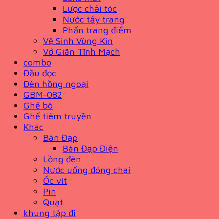
Lược chải tóc
Nước tẩy trang
Phấn trang điểm
Vệ Sinh Vùng Kín
Vớ Giãn Tĩnh Mạch
combo
Đầu đọc
Đèn hồng ngoại
GBM-082
Ghế bô
Ghế tiêm truyền
Khác
Bàn Đạp
Bàn Đạp Điện
Lồng đèn
Nước uống đóng chai
Ốc vít
Pin
Quạt
khung tập đi