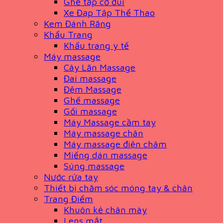
Ghế tập cơ đùi
Xe Đạp Tập Thể Thao
Kem Đánh Răng
Khẩu Trang
Khẩu trang y tế
Máy massage
Cây Lăn Massage
Đai massage
Đệm Massage
Ghế massage
Gối massage
Máy Massage cầm tay
Máy massage chân
Máy massage điện châm
Miếng dán massage
Súng massage
Nước rửa tay
Thiết bị chăm sóc móng tay & chân
Trang Điểm
Khuôn kẻ chân mày
Lens mắt