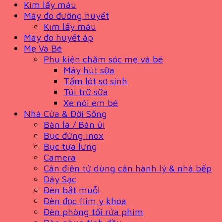
Kim lấy máu
Máy đo đường huyết
Kim lấy máu
Máy đo huyết áp
Mẹ Và Bé
Phụ kiện chăm sóc mẹ và bé
Máy hút sữa
Tấm lót sơ sinh
Túi trữ sữa
Xe nôi em bé
Nhà Cửa & Đời Sống
Bàn là / Bàn ủi
Bục đứng inox
Bục tựa lưng
Camera
Cân điện tử dùng cân hành lý & nhà bếp
Dây Sạc
Đèn bắt muỗi
Đèn đọc flim y khoa
Đèn phòng tối rửa phim