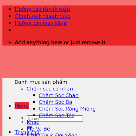
Skip
Hướng dẫn thanh toán
to
Chính sách thanh toán
content
Hướng dẫn mua hàng
Add anything here or just remove it...
Danh mục sản phẩm
Chăm sóc cá nhân
Chăm Sóc Chân
Chăm Sóc Da
Menu
Chăm Sóc Răng Miệng
Chăm Sóc Tóc
Search
Khác
for:
Mẹ Và Bé
Trang chủ
Nhà Cửa & Đời Sống