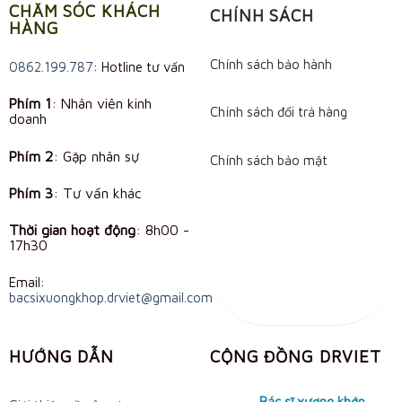
CHĂM SÓC KHÁCH
CHÍNH SÁCH
HÀNG
Chính sách bảo hành
0862.199.787
: Hotline tư vấn
Phím 1
: Nhân viên kinh
Chính sách đổi trả hàng
doanh
Phím 2
: Gặp nhân sự
Chính sách bảo mật
Phím 3
: Tư vấn khác
Thời gian hoạt động
:
8h00 -
17h30
Email:
bacsixuongkhop.drviet@gmail.com
HƯỚNG DẪN
CỘNG ĐỒNG DRVIET
Bác sĩ xương khớp