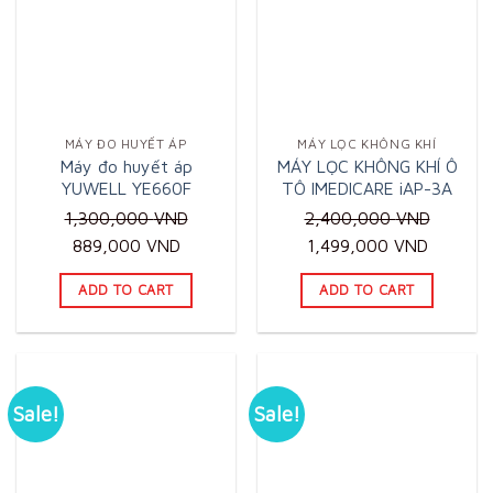
MÁY ĐO HUYẾT ÁP
MÁY LỌC KHÔNG KHÍ
Máy đo huyết áp
MÁY LỌC KHÔNG KHÍ Ô
YUWELL YE660F
TÔ IMEDICARE iAP-3A
1,300,000
VND
2,400,000
VND
Original
Current
Original
Current
889,000
VND
1,499,000
VND
price
price
price
price
ADD TO CART
ADD TO CART
was:
is:
was:
is:
1,300,000 VND.
889,000 VND.
2,400,000 VND.
1,499,0
Sale!
Sale!