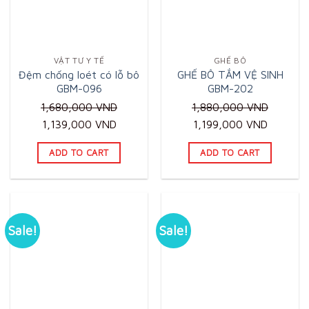
VẬT TƯ Y TẾ
GHẾ BÔ
Đệm chống loét có lỗ bô
GHẾ BÔ TẮM VỆ SINH
GBM-096
GBM-202
1,680,000
VND
1,880,000
VND
Original
Current
Original
Current
1,139,000
VND
1,199,000
VND
price
price
price
price
ADD TO CART
ADD TO CART
was:
is:
was:
is:
1,680,000 VND.
1,139,000 VND.
1,880,000 VND.
1,199,0
Sale!
Sale!