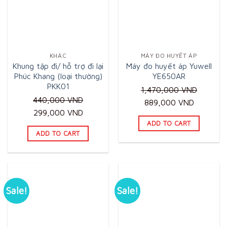
KHÁC
MÁY ĐO HUYẾT ÁP
Khung tập đi/ hỗ trợ đi lại
Máy đo huyết áp Yuwell
Phúc Khang (loại thường)
YE650AR
PKK01
1,470,000
VND
440,000
VND
Original
Current
889,000
VND
Original
Current
299,000
VND
price
price
ADD TO CART
price
price
was:
is:
ADD TO CART
was:
is:
1,470,000 VND.
889,000
440,000 VND.
299,000 VND.
Sale!
Sale!