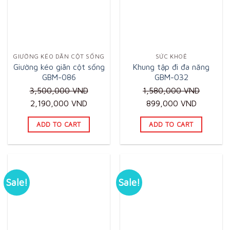
GIƯỜNG KÉO DÃN CỘT SỐNG
SỨC KHOẺ
Giường kéo giãn cột sống
Khung tập đi đa năng
GBM-086
GBM-032
3,500,000
VND
1,580,000
VND
Original
Current
Original
Current
2,190,000
VND
899,000
VND
price
price
price
price
ADD TO CART
ADD TO CART
was:
is:
was:
is:
3,500,000 VND.
2,190,000 VND.
1,580,000 VND.
899,000
Sale!
Sale!