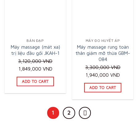
BÀN ĐẠP
MÁY ĐO HUYẾT ÁP
Máy massage (mát xa)
Máy massage rung toàn
trị liệu đầu gối JKAH-1
thân giảm mỡ thừa GBM-
084
3,120,000
VND
3,300,000
VND
Original
Current
1,849,000
VND
Original
Current
1,940,000
VND
price
price
ADD TO CART
price
price
was:
is:
ADD TO CART
was:
is:
3,120,000 VND.
1,849,000 VND.
3,300,000 VND.
1,940,0
1
2