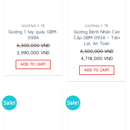
GIƯỜNG Y TẾ
GIƯỜNG Y TẾ
Giường 1 tay quay GBM-
Giường Bệnh Nhân Cao
099A
Cấp GBM-093A – Tiện
Lợi, An Toàn
6,300,000
VND
6,500,000
VND
Original
Current
3,990,000
VND
Original
Current
4,718,000
VND
price
price
ADD TO CART
price
price
was:
is:
ADD TO CART
was:
is:
6,300,000 VND.
3,990,000 VND.
6,500,000 VND.
4,718,0
Sale!
Sale!