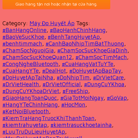
Giao hàng tận nơi hoặc nhận tại cửa hàng.
Category:
Máy Đo Huyết Áp
Tags:
#BanHangOnline
,
#BaoHanhChinhHang
,
#BaoVeSucKhoe
,
#BenhTangHuyetAp
,
#benhtimmach
,
#CanhBaoNhipTimBatThuong
,
#ChamSocNguoiGia
,
#ChamSocSucKhoeGiaDinh
,
#ChamSocSucKhoeQuan12
,
#ChamSocTimMach
,
#CongNgheBluetooth
,
#CuaHangVatTuYTe
,
#CuaHangYTe
,
#DealHot
,
#DoHuyetApBapTay
,
#DoHuyetApTaiNha
,
#DoNhipTim
,
#DrVietCare
,
#DrVietHealth
,
#DrVietOfficial
,
#DungCuYKhoa
,
#DungCuYKhoaDrViet
,
#FreeShip
,
#GiaoHangToanQuoc
,
#GiaTotMoiNgay
,
#GoVap
,
#HangYTeChinhHang
,
#HocMon
,
#KetNoiBluetooth
,
#KiemTraHangTruocKhiThanhToan
,
#kiemtrahuyetap
,
#kiemtrasuckhoetainha
,
#LuuTruDuLieuHuyetAp
,