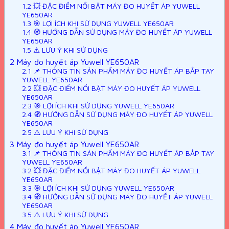
1.2
💥 ĐẶC ĐIỂM NỔI BẬT MÁY ĐO HUYẾT ÁP YUWELL
YE650AR
1.3
🎯 LỢI ÍCH KHI SỬ DỤNG YUWELL YE650AR
1.4
🧭 HƯỚNG DẪN SỬ DỤNG MÁY ĐO HUYẾT ÁP YUWELL
YE650AR
1.5
⚠️ LƯU Ý KHI SỬ DỤNG
2
Máy đo huyết áp Yuwell YE650AR
2.1
📌 THÔNG TIN SẢN PHẨM MÁY ĐO HUYẾT ÁP BẮP TAY
YUWELL YE650AR
2.2
💥 ĐẶC ĐIỂM NỔI BẬT MÁY ĐO HUYẾT ÁP YUWELL
YE650AR
2.3
🎯 LỢI ÍCH KHI SỬ DỤNG YUWELL YE650AR
2.4
🧭 HƯỚNG DẪN SỬ DỤNG MÁY ĐO HUYẾT ÁP YUWELL
YE650AR
2.5
⚠️ LƯU Ý KHI SỬ DỤNG
3
Máy đo huyết áp Yuwell YE650AR
3.1
📌 THÔNG TIN SẢN PHẨM MÁY ĐO HUYẾT ÁP BẮP TAY
YUWELL YE650AR
3.2
💥 ĐẶC ĐIỂM NỔI BẬT MÁY ĐO HUYẾT ÁP YUWELL
YE650AR
3.3
🎯 LỢI ÍCH KHI SỬ DỤNG YUWELL YE650AR
3.4
🧭 HƯỚNG DẪN SỬ DỤNG MÁY ĐO HUYẾT ÁP YUWELL
YE650AR
3.5
⚠️ LƯU Ý KHI SỬ DỤNG
4
Máy đo huyết áp Yuwell YE650AR