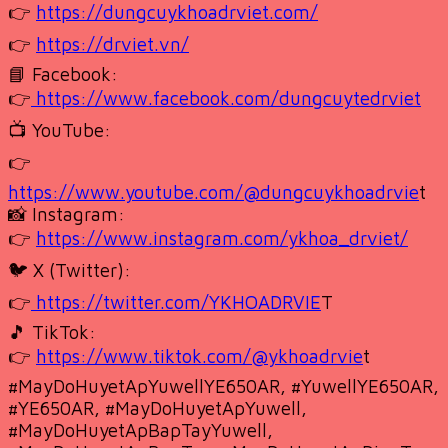
👉
https://dungcuykhoadrviet.com/
👉
https://drviet.vn/
📘 Facebook:
👉
https://www.facebook.com/dungcuytedrviet
📺 YouTube:
👉
https://www.youtube.com/@dungcuykhoadrvie
t
📸 Instagram:
👉
https://www.instagram.com/ykhoa_drviet/
🐦 X (Twitter):
👉
https://twitter.com/YKHOADRVIE
T
🎵 TikTok:
👉
https://www.tiktok.com/@ykhoadrvie
t
#MayDoHuyetApYuwellYE650AR, #YuwellYE650AR,
#YE650AR, #MayDoHuyetApYuwell,
#MayDoHuyetApBapTayYuwell,