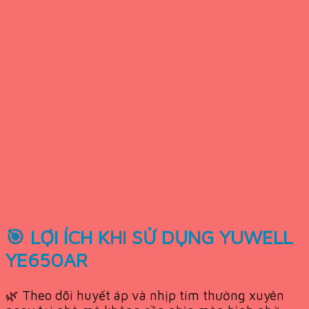
🎯 LỢI ÍCH KHI SỬ DỤNG YUWELL
YE650AR
🌿 Theo dõi huyết áp và nhịp tim thường xuyên