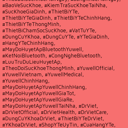
#BaoVeSucKhoe, #KiemTraSucKhoeTaiNha,
#SucKhoeGiaDinh, #ThietBiYTe,
#ThietBiYTeGiaDinh, #ThietBiYTeChinhHang,
#ThietBiYTeThongMinh,
#ThietBiChamSocSucKhoe, #VatTuYTe,
#DungCuYKhoa, #DungCuYTe, #YTeGiaDinh,
#HangYTeChinhHang,
#MayDoHuyetApBluetoothYuwell,
#KetNoiBluetooth, #CongNgheBluetooth,
#LuuTruDuLieuHuyetAp,
#TheoDoiSucKhoeThongMinh, #YuwellOfficial,
#YuwellVietnam, #YuwellMedical,
#YuwellChinhHang,
#MayDoHuyetApYuwellChinhHang,
#MayDoHuyetApYuwellGiaTot,
#MayDoHuyetApYuwellGiaRe,
#MayDoHuyetApYuwellTaiNha, #DrViet,
#DrVietOfficial, #DrVietHealth, #DrVietCare,
#DungCuYKhoaDrViet, #ThietBiYTeDrViet,
#YKhoaDrViet, #ShopYTeUyTin, #CuaHangYTe,