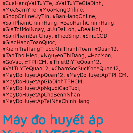
#CuaHangVatTuYTe, #VatTuYTeGiaDinh,
#MuaSamYTe, #MuaHangOnline,
#ShopOnlineUyTin, #BanHangOnline,
#SanPhamChinhHang, #BaoHanhChinhHang,
#GiaTotMoiNgay, #UuDaiLon, #DealHot,
#SanPhamBanChay, #FreeShip, #ShipCOD,
#GiaoHangToanQuoc,
#KiemTraHangTruocKhiThanhToan, #Quan12,
#TanThoiHiep, #NguyenThiDang, #HocMon,
#GoVap, #TPHCM, #ThietBiYTeQuan12,
#VatTuYTeQuan12, #ChamSocSucKhoeQuan12,
#MayDoHuyetApQuan12, #MayDoHuyetApTPHCM,
#MayDoHuyetApGiaDinhTPHCM,
#MayDoHuyetApNguoiCaoTuoi,
#MayDoHuyetApChoBenhNhan,
#MayDoHuyetApTaiNhaChinhHang
Máy đo huyết áp