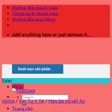
Skip
Hướng dẫn thanh toán
to
Chính sách thanh toán
content
Hướng dẫn mua hàng
Add anything here or just remove it...
Danh mục sản phẩm
Sale!
Menu
Search
Home
/
Vật Tư Y Tế
/
Máy Đo Huyết Áp
for:
Trang chủ