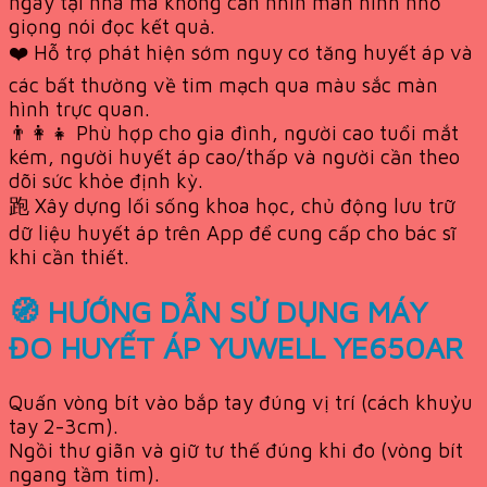
ngay tại nhà mà không cần nhìn màn hình nhờ
giọng nói đọc kết quả.
❤️ Hỗ trợ phát hiện sớm nguy cơ tăng huyết áp và
các bất thường về tim mạch qua màu sắc màn
hình trực quan.
👨‍👩‍👧 Phù hợp cho gia đình, người cao tuổi mắt
kém, người huyết áp cao/thấp và người cần theo
dõi sức khỏe định kỳ.
跑 Xây dựng lối sống khoa học, chủ động lưu trữ
dữ liệu huyết áp trên App để cung cấp cho bác sĩ
khi cần thiết.
🧭 HƯỚNG DẪN SỬ DỤNG MÁY
ĐO HUYẾT ÁP YUWELL YE650AR
Quấn vòng bít vào bắp tay đúng vị trí (cách khuỷu
tay 2-3cm).
Ngồi thư giãn và giữ tư thế đúng khi đo (vòng bít
ngang tầm tim).