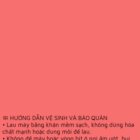
🧼 HƯỚNG DẪN VỆ SINH VÀ BẢO QUẢN
• Lau máy bằng khăn mềm sạch, không dùng hóa
chất mạnh hoặc dung môi để lau.
• Không để máy hoặc vòng bít ở nơi ẩm ướt, bụi