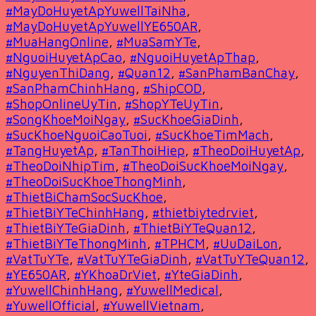
#MayDoHuyetApYuwellTaiNha
,
#MayDoHuyetApYuwellYE650AR
,
#MuaHangOnline
,
#MuaSamYTe
,
#NguoiHuyetApCao
,
#NguoiHuyetApThap
,
#NguyenThiDang
,
#Quan12
,
#SanPhamBanChay
,
#SanPhamChinhHang
,
#ShipCOD
,
#ShopOnlineUyTin
,
#ShopYTeUyTin
,
#SongKhoeMoiNgay
,
#SucKhoeGiaDinh
,
#SucKhoeNguoiCaoTuoi
,
#SucKhoeTimMach
,
#TangHuyetAp
,
#TanThoiHiep
,
#TheoDoiHuyetAp
,
#TheoDoiNhipTim
,
#TheoDoiSucKhoeMoiNgay
,
#TheoDoiSucKhoeThongMinh
,
#ThietBiChamSocSucKhoe
,
#ThietBiYTeChinhHang
,
#thietbiytedrviet
,
#ThietBiYTeGiaDinh
,
#ThietBiYTeQuan12
,
#ThietBiYTeThongMinh
,
#TPHCM
,
#UuDaiLon
,
#VatTuYTe
,
#VatTuYTeGiaDinh
,
#VatTuYTeQuan12
,
#YE650AR
,
#YKhoaDrViet
,
#YteGiaDinh
,
#YuwellChinhHang
,
#YuwellMedical
,
#YuwellOfficial
,
#YuwellVietnam
,