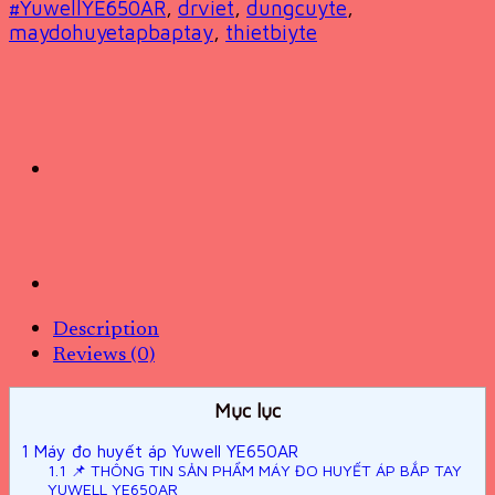
#YuwellYE650AR
,
drviet
,
dungcuyte
,
maydohuyetapbaptay
,
thietbiyte
Description
Reviews (0)
Mục lục
1
Máy đo huyết áp Yuwell YE650AR
1.1
📌 THÔNG TIN SẢN PHẨM MÁY ĐO HUYẾT ÁP BẮP TAY
YUWELL YE650AR