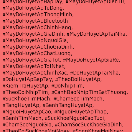
#MayDoHuyetApBapTay, #MayDoHuyetApDienTu,
#MayDoHuyetApTuDong,
#MayDoHuyetApThongMinh,
#MayDoHuyetApBluetooth,
#MayDoHuyetApChinhHang,
#MayDoHuyetApGiaDinh, #MayDoHuyetApTaiNha,
#MayDoHuyetApNguoiGia,
#MayDoHuyetApChoGiaDinh,
#MayDoHuyetApChatLuong,
#MayDoHuyetApGiaTot, #MayDoHuyetApGiaRe,
#MayDoHuyetApTotNhat,
#MayDoHuyetApChinhXac, #DoHuyetApTaiNha,
#DoHuyetApBapTay, #TheoDoiHuyetAp,
#KiemTraHuyetAp, #DoNhipTim,
#TheoDoiNhipTim, #CanhBaoNhipTimBatThuong,
#SucKhoeTimMach, #ChamSocTimMach,
#TangHuyetAp, #BenhTangHuyetAp,
#NguoiHuyetApCao, #NguoiHuyetApThap,
#BenhTimMach, #SucKhoeNguoiCaoTuoi,
#ChamSocNguoiGia, #ChamSocSucKhoeGiaDinh,
#TheoDoiSucKhoeMoiNgay, #SongKhoeMoiNgay,