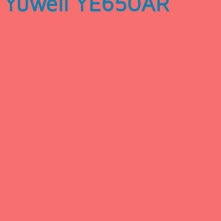
Yuwell YE650AR