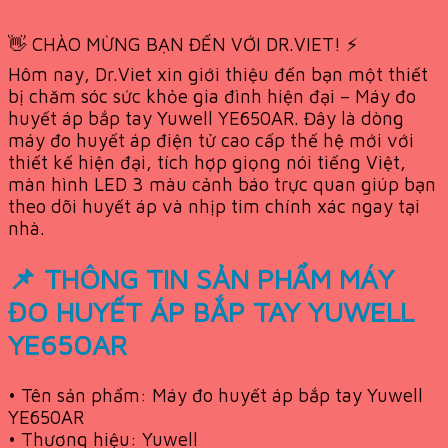
👋 CHÀO MỪNG BẠN ĐẾN VỚI DR.VIET! ⚡
Hôm nay, Dr.Viet xin giới thiệu đến bạn một thiết
bị chăm sóc sức khỏe gia đình hiện đại – Máy đo
huyết áp bắp tay Yuwell YE650AR. Đây là dòng
máy đo huyết áp điện tử cao cấp thế hệ mới với
thiết kế hiện đại, tích hợp giọng nói tiếng Việt,
màn hình LED 3 màu cảnh báo trực quan giúp bạn
theo dõi huyết áp và nhịp tim chính xác ngay tại
nhà.
📌 THÔNG TIN SẢN PHẨM MÁY
ĐO HUYẾT ÁP BẮP TAY YUWELL
YE650AR
• Tên sản phẩm: Máy đo huyết áp bắp tay Yuwell
YE650AR
• Thương hiệu: Yuwell