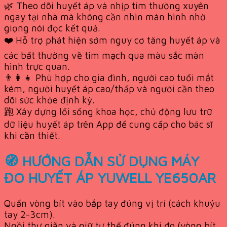
🌿 Theo dõi huyết áp và nhịp tim thường xuyên
ngay tại nhà mà không cần nhìn màn hình nhờ
giọng nói đọc kết quả.
❤️ Hỗ trợ phát hiện sớm nguy cơ tăng huyết áp và
các bất thường về tim mạch qua màu sắc màn
hình trực quan.
👨‍👩‍👧 Phù hợp cho gia đình, người cao tuổi mắt
kém, người huyết áp cao/thấp và người cần theo
dõi sức khỏe định kỳ.
跑 Xây dựng lối sống khoa học, chủ động lưu trữ
dữ liệu huyết áp trên App để cung cấp cho bác sĩ
khi cần thiết.
🧭 HƯỚNG DẪN SỬ DỤNG MÁY
ĐO HUYẾT ÁP YUWELL YE650AR
Quấn vòng bít vào bắp tay đúng vị trí (cách khuỷu
tay 2-3cm).
Ngồi thư giãn và giữ tư thế đúng khi đo (vòng bít