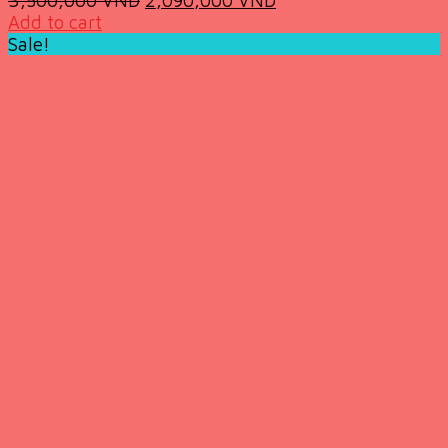
price
price
Add to cart
was:
is:
Sale!
3,500,000 VND.
2,090,000 VND.