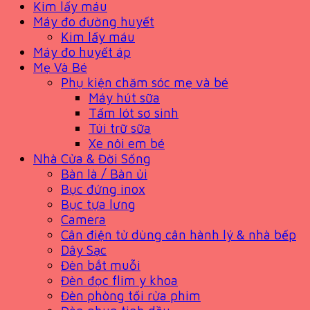
Kim lấy máu
Máy đo đường huyết
Kim lấy máu
Máy đo huyết áp
Mẹ Và Bé
Phụ kiện chăm sóc mẹ và bé
Máy hút sữa
Tấm lót sơ sinh
Túi trữ sữa
Xe nôi em bé
Nhà Cửa & Đời Sống
Bàn là / Bàn ủi
Bục đứng inox
Bục tựa lưng
Camera
Cân điện tử dùng cân hành lý & nhà bếp
Dây Sạc
Đèn bắt muỗi
Đèn đọc flim y khoa
Đèn phòng tối rửa phim