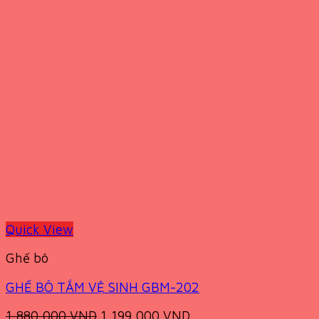
Quick View
Ghế bô
GHẾ BÔ TẮM VỆ SINH GBM-202
Original
Current
1,880,000
VND
1,199,000
VND