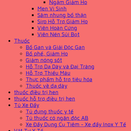
Ngậm Giảm Ho
Men Vi Sinh
Sâm nhung bổ thận
Siro Hỗ Trợ Giảm Ho
Viên Hoàn Cứng
Viên Nén Sủi Bọt
Thuốc
Bổ Gan và Giải Độc Gan
Bổ phế, Giảm Ho
Giảm nóng sốt
Hỗ Trợ Dạ Dày và Đại Tràng
Hỗ Trợ Thiếu Máu
Thực phẩm hỗ trợ tiêu hóa
Thuốc về dạ dày
thuốc điều trị hen
thuốc hỗ trợ điều trị hen
Tủ Xe Đẩy
Tủ đựng thuốc y tế
Tủ thuốc có ngăn độc AB
Xe Đẩy Dụng Cụ Tiêm - Xe đẩy Inox Y Tế
Vật Tư Y Tế