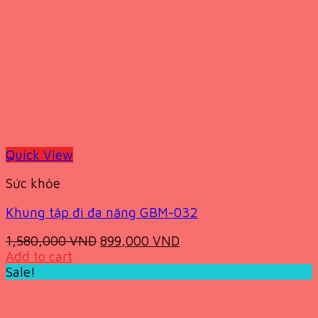
Quick View
Sức khỏe
Khung tập đi đa năng GBM-032
Original
Current
1,580,000
VND
899,000
VND
price
price
Add to cart
was:
is:
Sale!
1,580,000 VND.
899,000 VND.