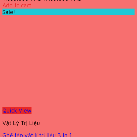
price
price
Add to cart
was:
is:
Sale!
1,880,000 VND.
1,199,000 VND.
Quick View
Vật Lý Trị Liệu
Ghế tập vật lí trị liệu 3 in 1