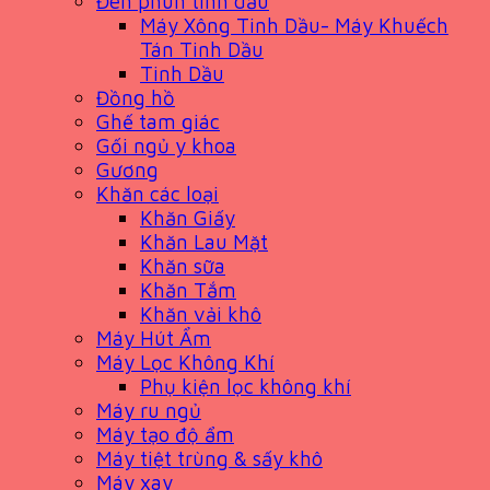
Đèn phun tinh dầu
Máy Xông Tinh Dầu- Máy Khuếch
Tán Tinh Dầu
Tinh Dầu
Đồng hồ
Ghế tam giác
Gối ngủ y khoa
Gương
Khăn các loại
Khăn Giấy
Khăn Lau Mặt
Khăn sữa
Khăn Tắm
Khăn vải khô
Máy Hút Ẩm
Máy Lọc Không Khí
Phụ kiện lọc không khí
Máy ru ngủ
Máy tạo độ ẩm
Máy tiệt trùng & sấy khô
Máy xay