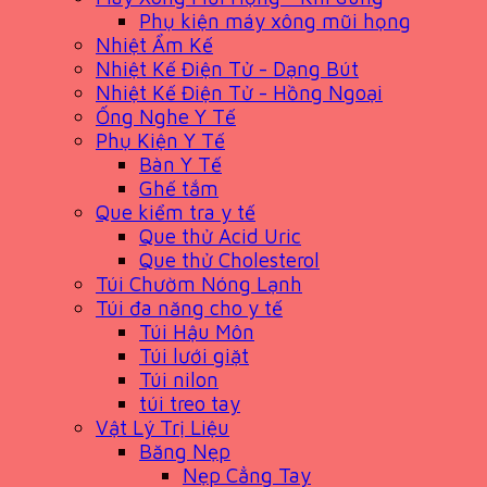
Phụ kiện máy xông mũi họng
Nhiệt Ẩm Kế
Nhiệt Kế Điện Tử - Dạng Bút
Nhiệt Kế Điện Tử - Hồng Ngoại
Ống Nghe Y Tế
Phụ Kiện Y Tế
Bàn Y Tế
Ghế tắm
Que kiểm tra y tế
Que thử Acid Uric
Que thử Cholesterol
Túi Chườm Nóng Lạnh
Túi đa năng cho y tế
Túi Hậu Môn
Túi lưới giặt
Túi nilon
túi treo tay
Vật Lý Trị Liệu
Băng Nẹp
Nẹp Cẳng Tay