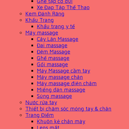
Ghế tập cơ đùi
Xe Đạp Tập Thể Thao
Kem Đánh Răng
Khẩu Trang
Khẩu trang y tế
Máy massage
Cây Lăn Massage
Đai massage
Đệm Massage
Ghế massage
Gối massage
Máy Massage cầm tay
Máy massage chân
Máy massage điện châm
Miếng dán massage
Súng massage
Nước rửa tay
Thiết bị chăm sóc móng tay & chân
Trang Điểm
Khuôn kẻ chân mày
Lens mắt