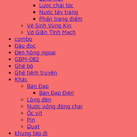
Lược chải tóc
Nước tẩy trang
Phấn trang điểm
Vệ Sinh Vùng Kín
Vớ Giãn Tĩnh Mạch
combo
Đầu đọc
Đèn hồng ngoại
GBM-082
Ghế bô
Ghế tiêm truyền
Khác
Bàn Đạp
Bàn Đạp Điện
Lồng đèn
Nước uống đóng chai
Ốc vít
Pin
Quạt
khung tập đi