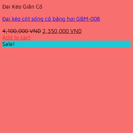
Đai Kéo Giãn Cổ
Đai kéo cột sống cổ bằng hơi GBM-006
Original
Current
4,100,000
VND
2,350,000
VND
price
price
Add to cart
was:
is:
Sale!
4,100,000 VND.
2,350,000 VND.