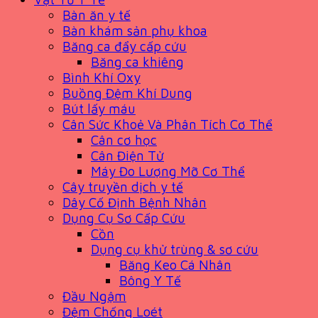
Bàn ăn y tế
Bàn khám sản phụ khoa
Băng ca đẩy cấp cứu
Băng ca khiêng
Bình Khí Oxy
Buồng Đệm Khí Dung
Bút lấy máu
Cân Sức Khoẻ Và Phân Tích Cơ Thể
Cân cơ học
Cân Điện Tử
Máy Đo Lượng Mỡ Cơ Thể
Cây truyền dịch y tế
Dây Cố Định Bệnh Nhân
Dụng Cụ Sơ Cấp Cứu
Cồn
Dụng cụ khử trùng & sơ cứu
Băng Keo Cá Nhân
Bông Y Tế
Đầu Ngậm
Đệm Chống Loét