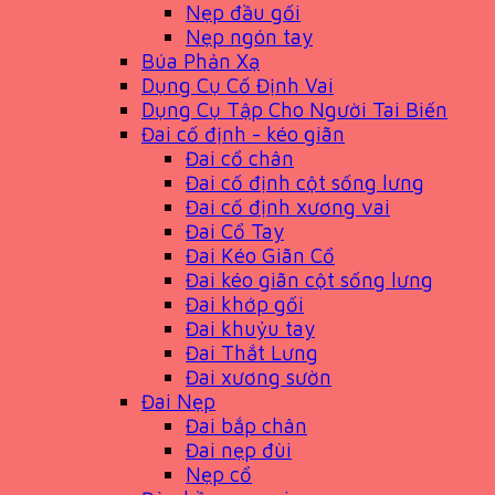
Nẹp đầu gối
Nẹp ngón tay
Búa Phản Xạ
Dụng Cụ Cố Định Vai
Dụng Cụ Tập Cho Người Tai Biến
Đai cố định - kéo giãn
Đai cổ chân
Đai cố định cột sống lưng
Đai cố định xương vai
Đai Cổ Tay
Đai Kéo Giãn Cổ
Đai kéo giãn cột sống lưng
Đai khớp gối
Đai khuỷu tay
Đai Thắt Lưng
Đai xương sườn
Đai Nẹp
Đai bắp chân
Đai nẹp đùi
Nẹp cổ