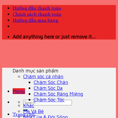
Skip
Hướng dẫn thanh toán
to
Chính sách thanh toán
content
Hướng dẫn mua hàng
Add anything here or just remove it...
Danh mục sản phẩm
Chăm sóc cá nhân
Chăm Sóc Chân
Chăm Sóc Da
Menu
Chăm Sóc Răng Miệng
Chăm Sóc Tóc
Search
Khác
for:
Mẹ Và Bé
Trang chủ
Nhà Cửa & Đời Sống