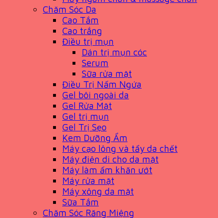
Chăm Sóc Da
Cao Tắm
Cao trắng
Điều trị mụn
Dán trị mụn cóc
Serum
Sữa rửa mặt
Điều Trị Nấm Ngứa
Gel bôi ngoài da
Gel Rửa Mặt
Gel trị mụn
Gel Trị Sẹo
Kem Dưỡng Ẩm
Máy cạo lông và tẩy da chết
Máy điện di cho da mặt
Máy làm ấm khăn ướt
Máy rửa mặt
Máy xông da mặt
Sữa Tắm
Chăm Sóc Răng Miệng