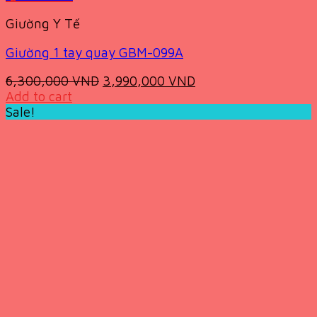
Giường Y Tế
Giường 1 tay quay GBM-099A
Original
Current
6,300,000
VND
3,990,000
VND
price
price
Add to cart
was:
is:
Sale!
6,300,000 VND.
3,990,000 VND.