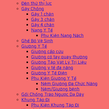
Đèn thử thị lực
Gậy Chống
Gậy 1 chân
Gậy 3 chân
Gậy 4 chân
Nạng Y Tế
Phụ Kiện Nạng Nách
Ghế Bô Vệ Sinh
Giường Y Tế
Giường cấp cứu
Giường có tay quay thường
Giường Tập Vật Lý Trị Liệu
Giường y tế đa năng
Giường Y Tế Điện
Phụ Kiện Giường Y Tế
Nệm Giường Đa Chức Năng
Nệm/Giường bệnh
Gối Chống Trào Ngược Dạ Dày
Khung Tập Đi
Phụ Kiện Khung Tập Đi