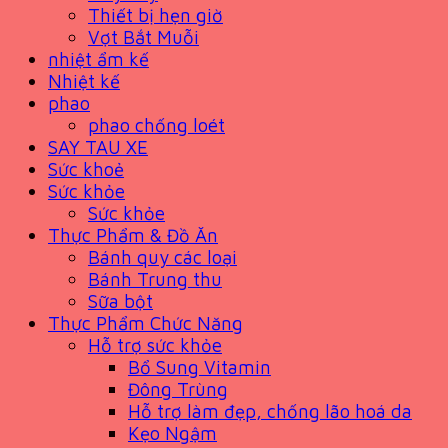
Thiết bị hẹn giờ
Vợt Bắt Muỗi
nhiệt ẩm kế
Nhiệt kế
phao
phao chống loét
SAY TAU XE
Sức khoẻ
Sức khỏe
Sức khỏe
Thực Phẩm & Đồ Ăn
Bánh quy các loại
Bánh Trung thu
Sữa bột
Thực Phẩm Chức Năng
Hỗ trợ sức khỏe
Bổ Sung Vitamin
Đông Trùng
Hỗ trợ làm đẹp, chống lão hoá da
Kẹo Ngậm