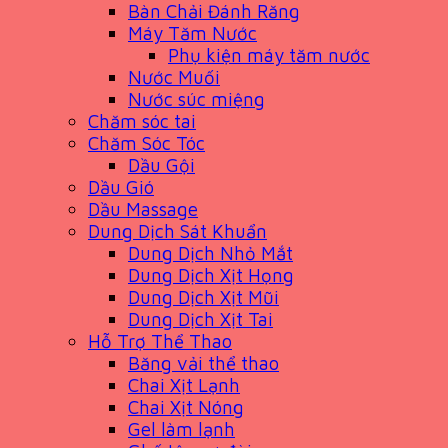
Bàn Chải Đánh Răng
Máy Tăm Nước
Phụ kiện máy tăm nước
Nước Muối
Nước súc miệng
Chăm sóc tai
Chăm Sóc Tóc
Dầu Gội
Dầu Gió
Dầu Massage
Dung Dịch Sát Khuẩn
Dung Dịch Nhỏ Mắt
Dung Dịch Xịt Họng
Dung Dịch Xịt Mũi
Dung Dịch Xịt Tai
Hỗ Trợ Thể Thao
Băng vải thể thao
Chai Xịt Lạnh
Chai Xịt Nóng
Gel làm lạnh