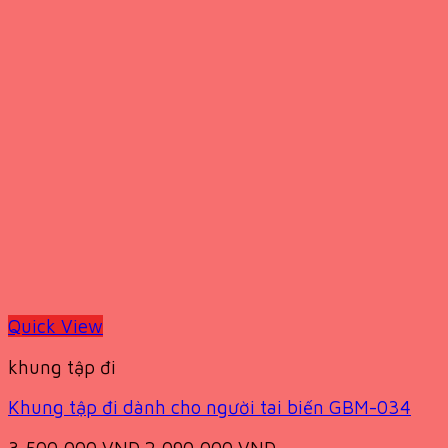
Quick View
khung tập đi
Khung tập đi dành cho người tai biến GBM-034
Original
Current
3,500,000
VND
2,090,000
VND