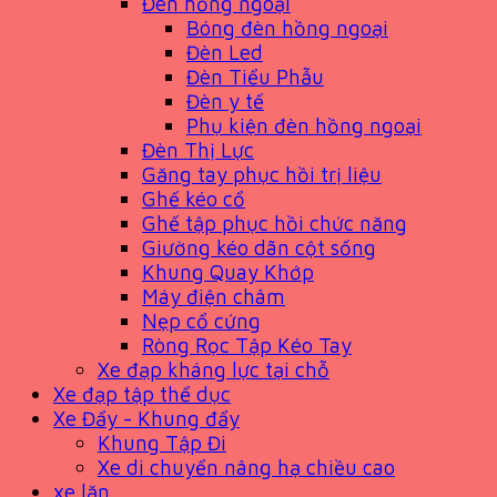
Đèn hồng ngoại
Bóng đèn hồng ngoại
Đèn Led
Đèn Tiểu Phẫu
Đèn y tế
Phụ kiện đèn hồng ngoại
Đèn Thị Lực
Găng tay phục hồi trị liệu
Ghế kéo cổ
Ghế tập phục hồi chức năng
Giường kéo dãn cột sống
Khung Quay Khớp
Máy điện châm
Nẹp cổ cứng
Ròng Rọc Tập Kéo Tay
Xe đạp kháng lực tại chỗ
Xe đạp tập thể dục
Xe Đẩy - Khung đẩy
Khung Tập Đi
Xe di chuyển nâng hạ chiều cao
xe lăn