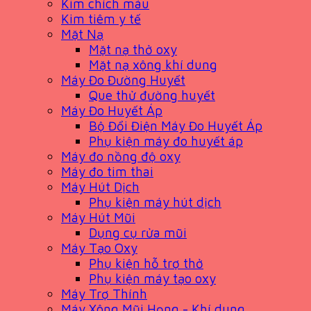
Kim chích máu
Kim tiêm y tế
Mặt Nạ
Mặt nạ thở oxy
Mặt nạ xông khí dung
Máy Đo Đường Huyết
Que thử đường huyết
Máy Đo Huyết Áp
Bộ Đổi Điện Máy Đo Huyết Áp
Phụ kiện máy đo huyết áp
Máy đo nồng độ oxy
Máy đo tim thai
Máy Hút Dịch
Phụ kiện máy hút dịch
Máy Hút Mũi
Dụng cụ rửa mũi
Máy Tạo Oxy
Phụ kiện hỗ trợ thở
Phụ kiện máy tạo oxy
Máy Trợ Thính
Máy Xông Mũi Họng - Khí dung