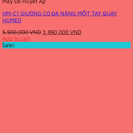
Máy Đo Huyết Áp
HM-C1 GIƯỜNG CƠ ĐA NĂNG MỘT TAY QUAY
HUMED
Original
Current
5,500,000
VND
3,990,000
VND
price
price
Add to cart
was:
is:
Sale!
5,500,000 VND.
3,990,000 VND.