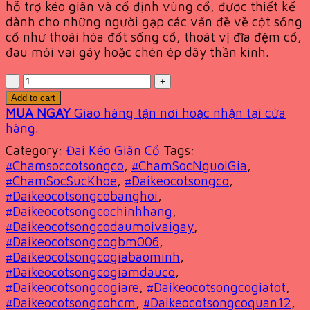
hỗ trợ kéo giãn và cố định vùng cổ, được thiết kế
4,100,000 VND.
2,350,000 VND.
dành cho những người gặp các vấn đề về cột sống
cổ như thoái hóa đốt sống cổ, thoát vị đĩa đệm cổ,
đau mỏi vai gáy hoặc chèn ép dây thần kinh.
Quantity
Add to cart
MUA NGAY
Giao hàng tận nơi hoặc nhận tại cửa
hàng.
Category:
Đai Kéo Giãn Cổ
Tags:
#Chamsoccotsongco
,
#ChamSocNguoiGia
,
#ChamSocSucKhoe
,
#Daikeocotsongco
,
#Daikeocotsongcobanghoi
,
#Daikeocotsongcochinhhang
,
#Daikeocotsongcodaumoivaigay
,
#Daikeocotsongcogbm006
,
#Daikeocotsongcogiabaominh
,
#Daikeocotsongcogiamdauco
,
#Daikeocotsongcogiare
,
#Daikeocotsongcogiatot
,
#Daikeocotsongcohcm
,
#Daikeocotsongcoquan12
,