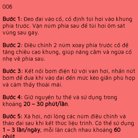
006
Bước 1:
Đeo đai vào cổ, cố định túi hơi vào khung
phía trước. Vặn núm phía sau để túi hơi ôm sát
vùng sau gáy.
Bước 2:
Điều chỉnh 2 núm xoay phía trước cổ để
tăng chiều cao khung, giúp nâng cằm và ngửa cổ
nhẹ về phía sau.
Bước 3:
Kết nối bơm điện tử với van hơi, nhấn nút
bơm để đưa khí vào đai đến mức kéo giãn phù hợp
và cảm thấy thoải mái.
Bước 4:
Giữ nguyên tư thế và sử dụng trong
khoảng
20 – 30 phút/lần
.
Bước 5:
Xả hơi, nới lỏng các núm điều chỉnh và
tháo đai sau khi kết thúc liệu trình. Có thể sử dụng
1 – 3 lần/ngày
, mỗi lần cách nhau khoảng
60
phút
.