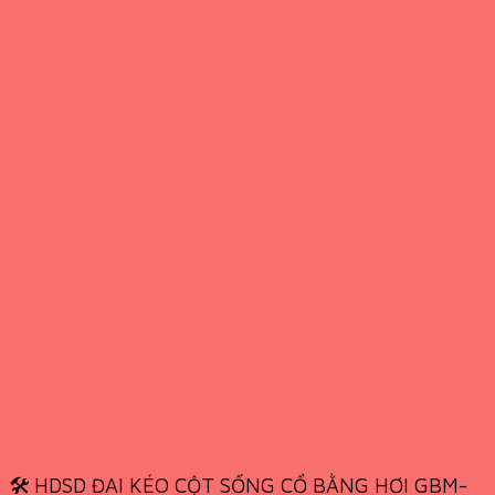
🛠️ HDSD ĐAI KÉO CỘT SỐNG CỔ BẰNG HƠI GBM-