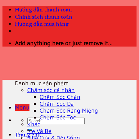
Skip
Hướng dẫn thanh toán
to
Chính sách thanh toán
content
Hướng dẫn mua hàng
Add anything here or just remove it...
Danh mục sản phẩm
Chăm sóc cá nhân
Chăm Sóc Chân
Chăm Sóc Da
Menu
Chăm Sóc Răng Miệng
Chăm Sóc Tóc
Search
Khác
for:
Mẹ Và Bé
Trang chủ
Nhà Cửa & Đời Sống