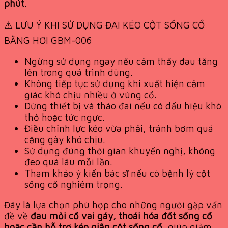
phút
.
⚠️ LƯU Ý KHI SỬ DỤNG ĐAI KÉO CỘT SỐNG CỔ
BẰNG HƠI GBM-006
Ngừng sử dụng ngay nếu cảm thấy đau tăng
lên trong quá trình dùng.
Không tiếp tục sử dụng khi xuất hiện cảm
giác khó chịu nhiều ở vùng cổ.
Dừng thiết bị và tháo đai nếu có dấu hiệu khó
thở hoặc tức ngực.
Điều chỉnh lực kéo vừa phải, tránh bơm quá
căng gây khó chịu.
Sử dụng đúng thời gian khuyến nghị, không
đeo quá lâu mỗi lần.
Tham khảo ý kiến bác sĩ nếu có bệnh lý cột
sống cổ nghiêm trọng.
Đây là lựa chọn phù hợp cho những người gặp vấn
đề về
đau mỏi cổ vai gáy, thoái hóa đốt sống cổ
hoặc cần hỗ trợ kéo giãn cột sống cổ
, giúp giảm