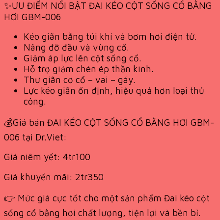
✨ƯU ĐIỂM NỔI BẬT ĐAI KÉO CỘT SỐNG CỔ BẰNG
HƠI GBM-006
Kéo giãn bằng túi khí và bơm hơi điện tử.
Nâng đỡ đầu và vùng cổ.
Giảm áp lực lên cột sống cổ.
Hỗ trợ giảm chèn ép thần kinh.
Thư giãn cơ cổ – vai – gáy.
Lực kéo giãn ổn định, hiệu quả hơn loại thủ
công.
💰Giá bán ĐAI KÉO CỘT SỐNG CỔ BẰNG HƠI GBM-
006 tại Dr.Viet:
Giá niêm yết: 4tr100
Giá khuyến mãi: 2tr350
👉 Mức giá cực tốt cho một sản phẩm Đai kéo cột
sống cổ bằng hơi chất lượng, tiện lợi và bền bỉ.