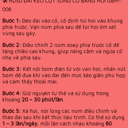
🛠️ HDSD ĐAI KÉO CỘT SỐNG CỔ BẰNG HƠI GBM-
006
Bước 1:
Đeo đai vào cổ, cố định túi hơi vào khung
phía trước. Vặn núm phía sau để túi hơi ôm sát
vùng sau gáy.
Bước 2:
Điều chỉnh 2 núm xoay phía trước cổ để
tăng chiều cao khung, giúp nâng cằm và ngửa cổ
nhẹ về phía sau.
Bước 3:
Kết nối bơm điện tử với van hơi, nhấn nút
bơm để đưa khí vào đai đến mức kéo giãn phù hợp
và cảm thấy thoải mái.
Bước 4:
Giữ nguyên tư thế và sử dụng trong
khoảng
20 – 30 phút/lần
.
Bước 5:
Xả hơi, nới lỏng các núm điều chỉnh và
tháo đai sau khi kết thúc liệu trình. Có thể sử dụng
1 – 3 lần/ngày
, mỗi lần cách nhau khoảng
60