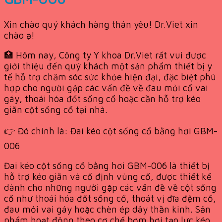
Xin chào quý khách hàng thân yêu! Dr.Viet xin
chào ạ!
🏥 Hôm nay, Công ty Y khoa Dr.Viet rất vui được
giới thiệu đến quý khách một sản phẩm thiết bị y
tế hỗ trợ chăm sóc sức khỏe hiện đại, đặc biệt phù
hợp cho người gặp các vấn đề về đau mỏi cổ vai
gáy, thoái hóa đốt sống cổ hoặc cần hỗ trợ kéo
giãn cột sống cổ tại nhà.
👉 Đó chính là: Đai kéo cột sống cổ bằng hơi GBM-
006
Đai kéo cột sống cổ bằng hơi GBM-006 là thiết bị
hỗ trợ kéo giãn và cố định vùng cổ, được thiết kế
dành cho những người gặp các vấn đề về cột sống
cổ như thoái hóa đốt sống cổ, thoát vị đĩa đệm cổ,
đau mỏi vai gáy hoặc chèn ép dây thần kinh. Sản
phẩm hoạt động theo cơ chế bơm hơi tạo lực kéo