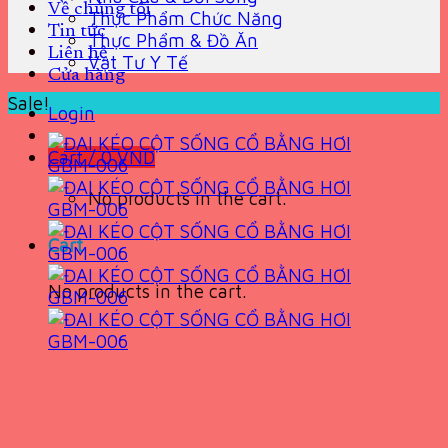
Về chúng tôi
Thực Phẩm Chức Năng
Tin tức
Thực Phẩm & Đồ Ăn
Liên hệ
Vật Tư Y Tế
Cửa hàng
Sale!
Login
Cart /
0
VND
No products in the cart.
Cart
No products in the cart.