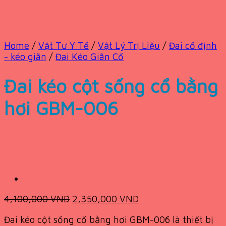
Home
/
Vật Tư Y Tế
/
Vật Lý Trị Liệu
/
Đai cố định
- kéo giãn
/
Đai Kéo Giãn Cổ
Đai kéo cột sống cổ bằng
hơi GBM-006
Original
Current
4,100,000
VND
2,350,000
VND
price
price
Đai kéo cột sống cổ bằng hơi GBM-006 là thiết bị
was:
is: