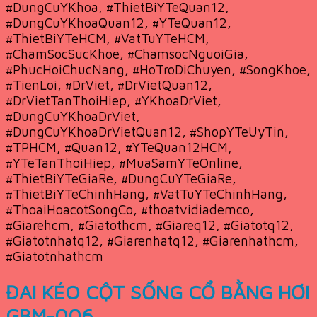
#DungCuYKhoa, #ThietBiYTeQuan12,
#DungCuYKhoaQuan12, #YTeQuan12,
#ThietBiYTeHCM, #VatTuYTeHCM,
#ChamSocSucKhoe, #ChamsocNguoiGia,
#PhucHoiChucNang, #HoTroDiChuyen, #SongKhoe,
#TienLoi, #DrViet, #DrVietQuan12,
#DrVietTanThoiHiep, #YKhoaDrViet,
#DungCuYKhoaDrViet,
#DungCuYKhoaDrVietQuan12, #ShopYTeUyTin,
#TPHCM, #Quan12, #YTeQuan12HCM,
#YTeTanThoiHiep, #MuaSamYTeOnline,
#ThietBiYTeGiaRe, #DungCuYTeGiaRe,
#ThietBiYTeChinhHang, #VatTuYTeChinhHang,
#ThoaiHoacotSongCo, #thoatvidiademco,
#Giarehcm, #Giatothcm, #Giareq12, #Giatotq12,
#Giatotnhatq12, #Giarenhatq12, #Giarenhathcm,
#Giatotnhathcm
ĐAI KÉO CỘT SỐNG CỔ BẰNG HƠI
GBM-006