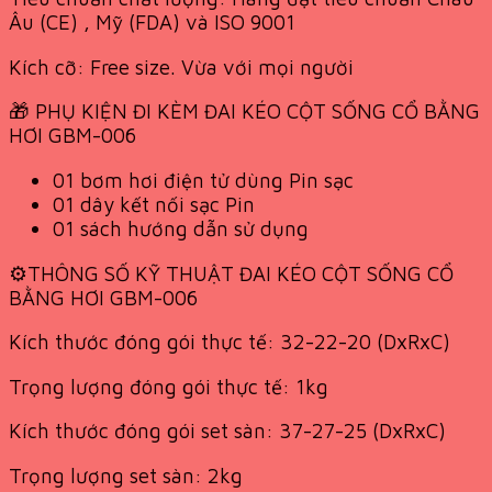
Âu (CE) , Mỹ (FDA) và ISO 9001
Kích cỡ: Free size. Vừa với mọi người
🎁 PHỤ KIỆN ĐI KÈM ĐAI KÉO CỘT SỐNG CỔ BẰNG
HƠI GBM-006
01 bơm hơi điện tử dùng Pin sạc
01 dây kết nối sạc Pin
01 sách hướng dẫn sử dụng
⚙️THÔNG SỐ KỸ THUẬT ĐAI KÉO CỘT SỐNG CỔ
BẰNG HƠI GBM-006
Kích thước đóng gói thực tế: 32-22-20 (DxRxC)
Trọng lượng đóng gói thực tế: 1kg
Kích thước đóng gói set sàn: 37-27-25 (DxRxC)
Trọng lượng set sàn: 2kg