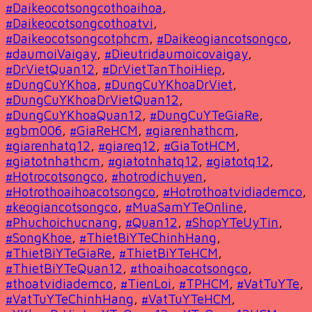
#Daikeocotsongcothoaihoa
,
#Daikeocotsongcothoatvi
,
#Daikeocotsongcotphcm
,
#Daikeogiancotsongco
,
#daumoiVaigay
,
#Dieutridaumoicovaigay
,
#DrVietQuan12
,
#DrVietTanThoiHiep
,
#DungCuYKhoa
,
#DungCuYKhoaDrViet
,
#DungCuYKhoaDrVietQuan12
,
#DungCuYKhoaQuan12
,
#DungCuYTeGiaRe
,
#gbm006
,
#GiaReHCM
,
#giarenhathcm
,
#giarenhatq12
,
#giareq12
,
#GiaTotHCM
,
#giatotnhathcm
,
#giatotnhatq12
,
#giatotq12
,
#Hotrocotsongco
,
#hotrodichuyen
,
#Hotrothoaihoacotsongco
,
#Hotrothoatvidiademco
,
#keogiancotsongco
,
#MuaSamYTeOnline
,
#Phuchoichucnang
,
#Quan12
,
#ShopYTeUyTin
,
#SongKhoe
,
#ThietBiYTeChinhHang
,
#ThietBiYTeGiaRe
,
#ThietBiYTeHCM
,
#ThietBiYTeQuan12
,
#thoaihoacotsongco
,
#thoatvidiademco
,
#TienLoi
,
#TPHCM
,
#VatTuYTe
,
#VatTuYTeChinhHang
,
#VatTuYTeHCM
,