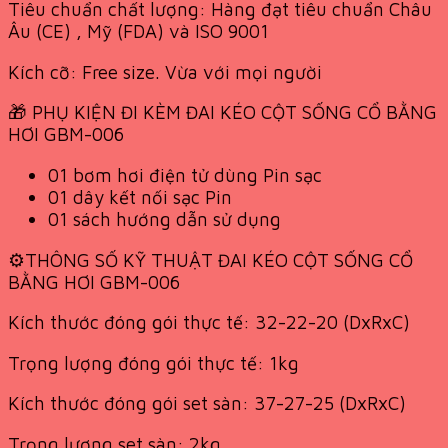
Tiêu chuẩn chất lượng: Hàng đạt tiêu chuẩn Châu
Âu (CE) , Mỹ (FDA) và ISO 9001
Kích cỡ: Free size. Vừa với mọi người
🎁 PHỤ KIỆN ĐI KÈM ĐAI KÉO CỘT SỐNG CỔ BẰNG
HƠI GBM-006
01 bơm hơi điện tử dùng Pin sạc
01 dây kết nối sạc Pin
01 sách hướng dẫn sử dụng
⚙️THÔNG SỐ KỸ THUẬT ĐAI KÉO CỘT SỐNG CỔ
BẰNG HƠI GBM-006
Kích thước đóng gói thực tế: 32-22-20 (DxRxC)
Trọng lượng đóng gói thực tế: 1kg
Kích thước đóng gói set sàn: 37-27-25 (DxRxC)
Trọng lượng set sàn: 2kg