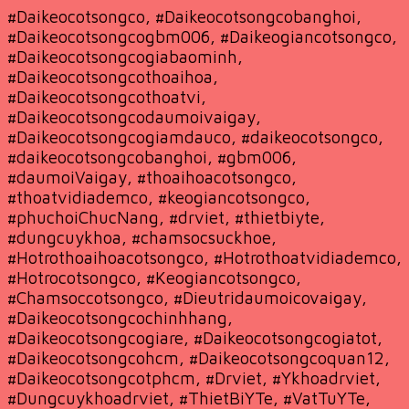
#Daikeocotsongco, #Daikeocotsongcobanghoi,
#Daikeocotsongcogbm006, #Daikeogiancotsongco,
#Daikeocotsongcogiabaominh,
#Daikeocotsongcothoaihoa,
#Daikeocotsongcothoatvi,
#Daikeocotsongcodaumoivaigay,
#Daikeocotsongcogiamdauco, #daikeocotsongco,
#daikeocotsongcobanghoi, #gbm006,
#daumoiVaigay, #thoaihoacotsongco,
#thoatvidiademco, #keogiancotsongco,
#phuchoiChucNang, #drviet, #thietbiyte,
#dungcuykhoa, #chamsocsuckhoe,
#Hotrothoaihoacotsongco, #Hotrothoatvidiademco,
#Hotrocotsongco, #Keogiancotsongco,
#Chamsoccotsongco, #Dieutridaumoicovaigay,
#Daikeocotsongcochinhhang,
#Daikeocotsongcogiare, #Daikeocotsongcogiatot,
#Daikeocotsongcohcm, #Daikeocotsongcoquan12,
#Daikeocotsongcotphcm, #Drviet, #Ykhoadrviet,
#Dungcuykhoadrviet, #ThietBiYTe, #VatTuYTe,