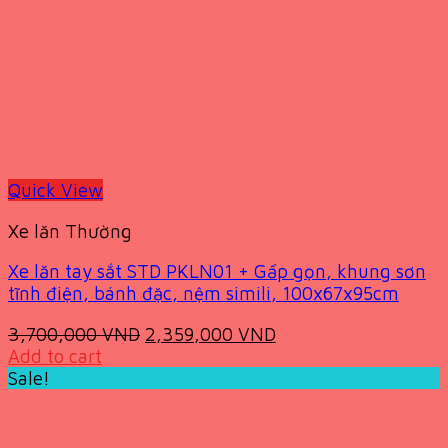
Quick View
Xe lăn Thường
Xe lăn tay sắt STD PKLN01 + Gấp gọn, khung sơn
tĩnh điện, bánh đặc, nệm simili, 100x67x95cm
Original
Current
3,700,000
VND
2,359,000
VND
price
price
Add to cart
was:
is:
Sale!
3,700,000 VND.
2,359,000 VND.