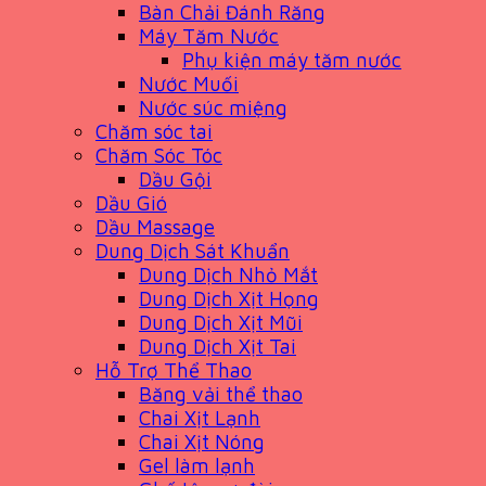
Bàn Chải Đánh Răng
Máy Tăm Nước
Phụ kiện máy tăm nước
Nước Muối
Nước súc miệng
Chăm sóc tai
Chăm Sóc Tóc
Dầu Gội
Dầu Gió
Dầu Massage
Dung Dịch Sát Khuẩn
Dung Dịch Nhỏ Mắt
Dung Dịch Xịt Họng
Dung Dịch Xịt Mũi
Dung Dịch Xịt Tai
Hỗ Trợ Thể Thao
Băng vải thể thao
Chai Xịt Lạnh
Chai Xịt Nóng
Gel làm lạnh