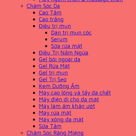
Chăm Sóc Da
Cao Tắm
Cao trắng
Điều trị mụn
Dán trị mụn cóc
Serum
Sữa rửa mặt
Điều Trị Nấm Ngứa
Gel bôi ngoài da
Gel Rửa Mặt
Gel trị mụn
Gel Trị Sẹo
Kem Dưỡng Ẩm
Máy cạo lông và tẩy da chết
Máy điện di cho da mặt
Máy làm ấm khăn ướt
Máy rửa mặt
Máy xông da mặt
Sữa Tắm
Chăm Sóc Răng Miệng