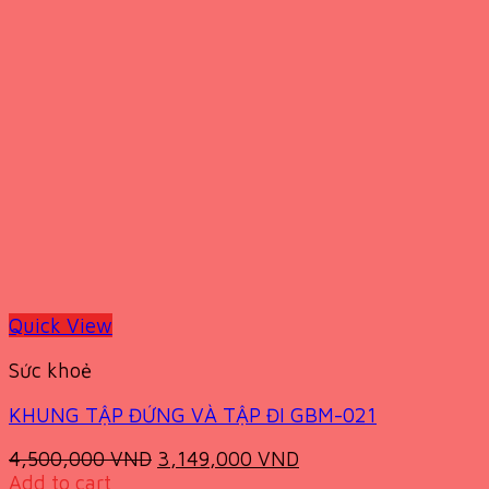
Quick View
Sức khoẻ
KHUNG TẬP ĐỨNG VÀ TẬP ĐI GBM-021
Original
Current
4,500,000
VND
3,149,000
VND
price
price
Add to cart