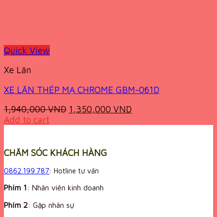
Quick View
Xe Lăn
XE LĂN THÉP MẠ CHROME GBM-061D
Original
Current
1,940,000
VND
1,350,000
VND
price
price
Add to cart
was:
is:
1,940,000 VND.
1,350,000 VND.
CHĂM SÓC KHÁCH HÀNG
0862.199.787
: Hotline tư vấn
Phím 1
: Nhân viên kinh doanh
Phím 2
: Gặp nhân sự