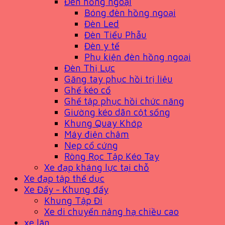
Đèn hồng ngoại
Bóng đèn hồng ngoại
Đèn Led
Đèn Tiểu Phẫu
Đèn y tế
Phụ kiện đèn hồng ngoại
Đèn Thị Lực
Găng tay phục hồi trị liệu
Ghế kéo cổ
Ghế tập phục hồi chức năng
Giường kéo dãn cột sống
Khung Quay Khớp
Máy điện châm
Nẹp cổ cứng
Ròng Rọc Tập Kéo Tay
Xe đạp kháng lực tại chỗ
Xe đạp tập thể dục
Xe Đẩy - Khung đẩy
Khung Tập Đi
Xe di chuyển nâng hạ chiều cao
xe lăn