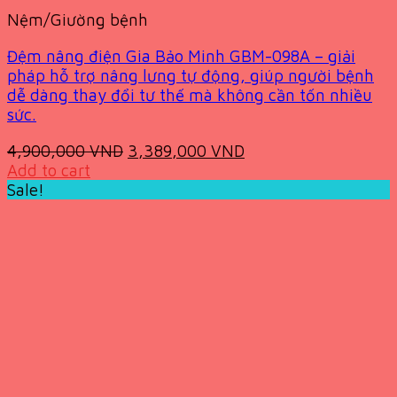
Nệm/Giường bệnh
Đệm nâng điện Gia Bảo Minh GBM-098A – giải
pháp hỗ trợ nâng lưng tự động, giúp người bệnh
dễ dàng thay đổi tư thế mà không cần tốn nhiều
sức.
Original
Current
4,900,000
VND
3,389,000
VND
price
price
Add to cart
was:
is:
Sale!
4,900,000 VND.
3,389,000 VND.