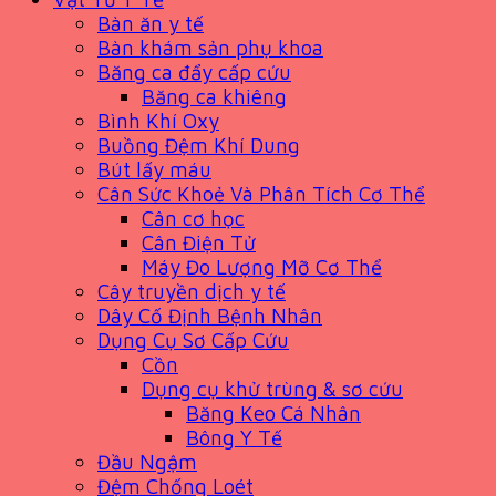
Bàn ăn y tế
Bàn khám sản phụ khoa
Băng ca đẩy cấp cứu
Băng ca khiêng
Bình Khí Oxy
Buồng Đệm Khí Dung
Bút lấy máu
Cân Sức Khoẻ Và Phân Tích Cơ Thể
Cân cơ học
Cân Điện Tử
Máy Đo Lượng Mỡ Cơ Thể
Cây truyền dịch y tế
Dây Cố Định Bệnh Nhân
Dụng Cụ Sơ Cấp Cứu
Cồn
Dụng cụ khử trùng & sơ cứu
Băng Keo Cá Nhân
Bông Y Tế
Đầu Ngậm
Đệm Chống Loét