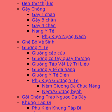
Đèn thử thị lực
Gậy Chống
Gậy 1 chân
Gậy 3 chân
Gậy 4 chân
Nạng Y Tế
Phụ Kiện Nạng Nách
Ghế Bô Vệ Sinh
Giường Y Tế
Giường cấp cứu
Giường có tay quay thường
Giường Tập Vật Lý Trị Liệu
Giường y tế đa năng
Giường Y Tế Điện
Phụ Kiện Giường Y Tế
Nệm Giường Đa Chức Năng
Nệm/Giường bệnh
Gối Chống Trào Ngược Dạ Dày
Khung Tập Đi
Phụ Kiện Khung Tập Đi