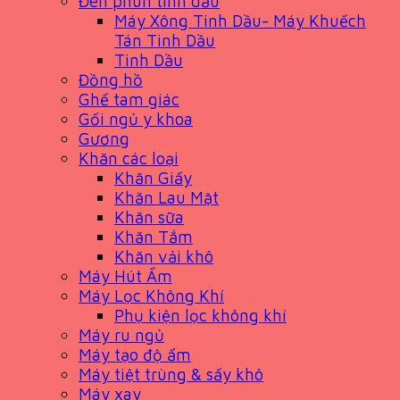
Đèn phun tinh dầu
Máy Xông Tinh Dầu- Máy Khuếch
Tán Tinh Dầu
Tinh Dầu
Đồng hồ
Ghế tam giác
Gối ngủ y khoa
Gương
Khăn các loại
Khăn Giấy
Khăn Lau Mặt
Khăn sữa
Khăn Tắm
Khăn vải khô
Máy Hút Ẩm
Máy Lọc Không Khí
Phụ kiện lọc không khí
Máy ru ngủ
Máy tạo độ ẩm
Máy tiệt trùng & sấy khô
Máy xay