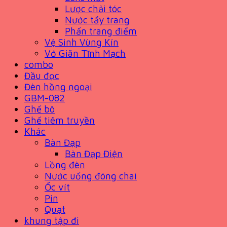
Lược chải tóc
Nước tẩy trang
Phấn trang điểm
Vệ Sinh Vùng Kín
Vớ Giãn Tĩnh Mạch
combo
Đầu đọc
Đèn hồng ngoại
GBM-082
Ghế bô
Ghế tiêm truyền
Khác
Bàn Đạp
Bàn Đạp Điện
Lồng đèn
Nước uống đóng chai
Ốc vít
Pin
Quạt
khung tập đi