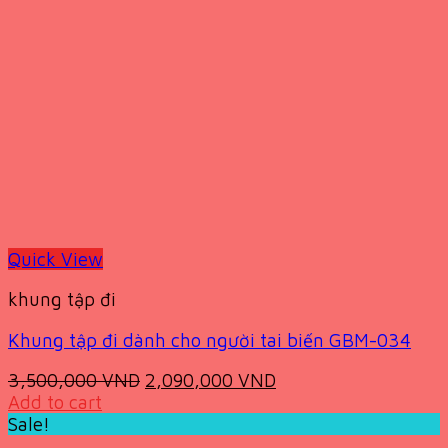
Quick View
khung tập đi
Khung tập đi dành cho người tai biến GBM-034
Original
Current
3,500,000
VND
2,090,000
VND
price
price
Add to cart
was:
is:
Sale!
3,500,000 VND.
2,090,000 VND.