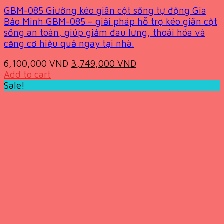
GBM-085 Giường kéo giãn cột sống tự động Gia
Bảo Minh GBM-085 – giải pháp hỗ trợ kéo giãn cột
sống an toàn, giúp giảm đau lưng, thoái hóa và
căng cơ hiệu quả ngay tại nhà.
Original
Current
6,100,000
VND
3,749,000
VND
price
price
Add to cart
was:
is:
Sale!
6,100,000 VND.
3,749,000 VND.