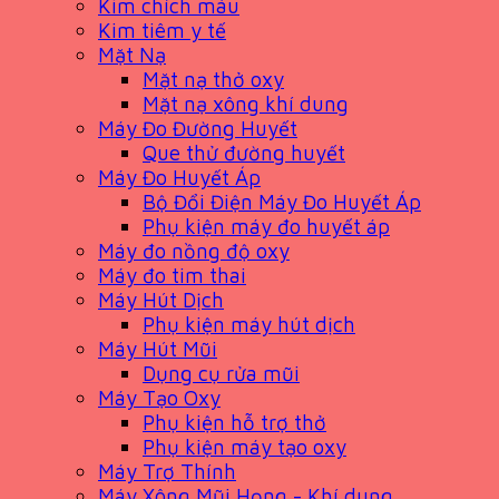
Kim chích máu
Kim tiêm y tế
Mặt Nạ
Mặt nạ thở oxy
Mặt nạ xông khí dung
Máy Đo Đường Huyết
Que thử đường huyết
Máy Đo Huyết Áp
Bộ Đổi Điện Máy Đo Huyết Áp
Phụ kiện máy đo huyết áp
Máy đo nồng độ oxy
Máy đo tim thai
Máy Hút Dịch
Phụ kiện máy hút dịch
Máy Hút Mũi
Dụng cụ rửa mũi
Máy Tạo Oxy
Phụ kiện hỗ trợ thở
Phụ kiện máy tạo oxy
Máy Trợ Thính
Máy Xông Mũi Họng - Khí dung