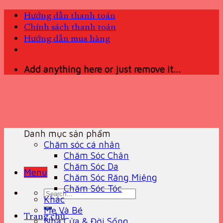
Skip
Hướng dẫn thanh toán
to
Chính sách thanh toán
content
Hướng dẫn mua hàng
Add anything here or just remove it...
Danh mục sản phẩm
Chăm sóc cá nhân
Chăm Sóc Chân
Chăm Sóc Da
Menu
Chăm Sóc Răng Miệng
Chăm Sóc Tóc
Search
Khác
for:
Mẹ Và Bé
Trang chủ
Nhà Cửa & Đời Sống