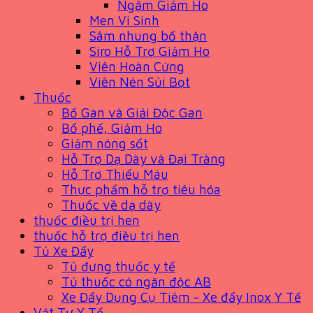
Ngậm Giảm Ho
Men Vi Sinh
Sâm nhung bổ thận
Siro Hỗ Trợ Giảm Ho
Viên Hoàn Cứng
Viên Nén Sủi Bọt
Thuốc
Bổ Gan và Giải Độc Gan
Bổ phế, Giảm Ho
Giảm nóng sốt
Hỗ Trợ Dạ Dày và Đại Tràng
Hỗ Trợ Thiếu Máu
Thực phẩm hỗ trợ tiêu hóa
Thuốc về dạ dày
thuốc điều trị hen
thuốc hỗ trợ điều trị hen
Tủ Xe Đẩy
Tủ đựng thuốc y tế
Tủ thuốc có ngăn độc AB
Xe Đẩy Dụng Cụ Tiêm - Xe đẩy Inox Y Tế
Vật Tư Y Tế