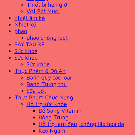
Thiết bị hẹn giờ
Vợt Bắt Muỗi
nhiệt ẩm kế
Nhiệt kế
phao
phao chống loét
SAY TAU XE
Sức khoẻ
Sức khỏe
Sức khỏe
Thực Phẩm & Đồ Ăn
Bánh quy các loại
Bánh Trung thu
Sữa bột
Thực Phẩm Chức Năng
Hỗ trợ sức khỏe
Bổ Sung Vitamin
Đông Trùng
Hỗ trợ làm đẹp, chống lão hoá da
Kẹo Ngậm