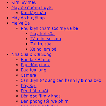
Kim lấy máu
Máy đo đường huyết
Kim lấy máu
Máy đo huyết áp
Mẹ Và Bé
Phụ kiện chăm sóc mẹ và bé
Máy hút sữa
Tấm lót sơ sinh
Túi trữ sữa
Xe nôi em bé
Nhà Cửa & Đời Sống
Bàn là / Bàn ủi
Bục đứng inox
Bục tựa lưng
Camera
Cân điện tử dùng cân hành lý & nhà bếp
Dây Sạc
Đèn bắt muỗi
Đèn đọc flim y khoa
Đèn phòng tối rửa phim