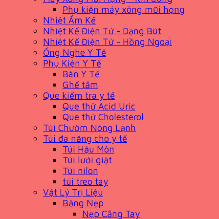
Phụ kiện máy xông mũi họng
Nhiệt Ẩm Kế
Nhiệt Kế Điện Tử - Dạng Bút
Nhiệt Kế Điện Tử - Hồng Ngoại
Ống Nghe Y Tế
Phụ Kiện Y Tế
Bàn Y Tế
Ghế tắm
Que kiểm tra y tế
Que thử Acid Uric
Que thử Cholesterol
Túi Chườm Nóng Lạnh
Túi đa năng cho y tế
Túi Hậu Môn
Túi lưới giặt
Túi nilon
túi treo tay
Vật Lý Trị Liệu
Băng Nẹp
Nẹp Cẳng Tay