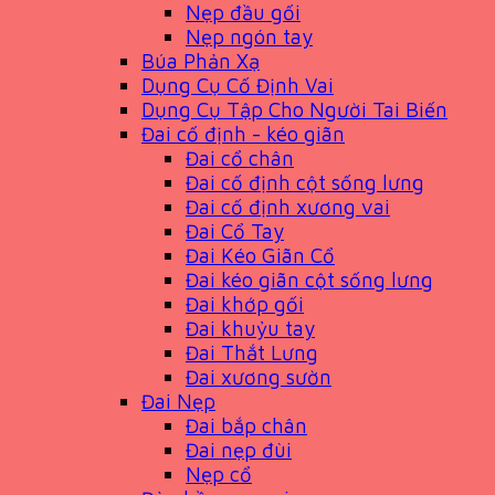
Nẹp đầu gối
Nẹp ngón tay
Búa Phản Xạ
Dụng Cụ Cố Định Vai
Dụng Cụ Tập Cho Người Tai Biến
Đai cố định - kéo giãn
Đai cổ chân
Đai cố định cột sống lưng
Đai cố định xương vai
Đai Cổ Tay
Đai Kéo Giãn Cổ
Đai kéo giãn cột sống lưng
Đai khớp gối
Đai khuỷu tay
Đai Thắt Lưng
Đai xương sườn
Đai Nẹp
Đai bắp chân
Đai nẹp đùi
Nẹp cổ