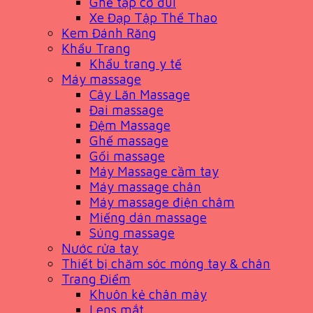
Ghế tập cơ đùi
Xe Đạp Tập Thể Thao
Kem Đánh Răng
Khẩu Trang
Khẩu trang y tế
Máy massage
Cây Lăn Massage
Đai massage
Đệm Massage
Ghế massage
Gối massage
Máy Massage cầm tay
Máy massage chân
Máy massage điện châm
Miếng dán massage
Súng massage
Nước rửa tay
Thiết bị chăm sóc móng tay & chân
Trang Điểm
Khuôn kẻ chân mày
Lens mắt