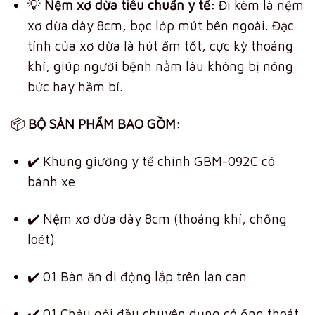
💡
Nệm xơ dừa tiêu chuẩn y tế:
Đi kèm là nệm
xơ dừa dày 8cm, bọc lớp mút bên ngoài. Đặc
tính của xơ dừa là hút ẩm tốt, cực kỳ thoáng
khí, giúp người bệnh nằm lâu không bị nóng
bức hay hầm bí.
📦
BỘ SẢN PHẨM BAO GỒM:
✔️ Khung giường y tế chính GBM-092C có
bánh xe
✔️ Nệm xơ dừa dày 8cm (thoáng khí, chống
loét)
✔️ 01 Bàn ăn di động lắp trên lan can
✔️ 01 Chậu gội đầu chuyên dụng có ống thoát