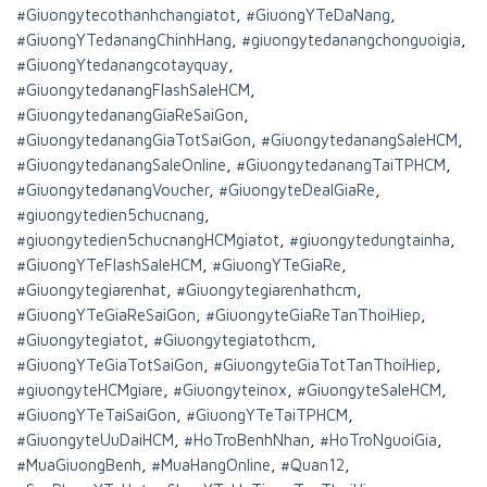
#Giuongytecothanhchangiatot
,
#GiuongYTeDaNang
,
#GiuongYTedanangChinhHang
,
#giuongytedanangchonguoigia
,
#GiuongYtedanangcotayquay
,
#GiuongytedanangFlashSaleHCM
,
#GiuongytedanangGiaReSaiGon
,
#GiuongytedanangGiaTotSaiGon
,
#GiuongytedanangSaleHCM
,
#GiuongytedanangSaleOnline
,
#GiuongytedanangTaiTPHCM
,
#GiuongytedanangVoucher
,
#GiuongyteDealGiaRe
,
#giuongytedien5chucnang
,
#giuongytedien5chucnangHCMgiatot
,
#giuongytedungtainha
,
#GiuongYTeFlashSaleHCM
,
#GiuongYTeGiaRe
,
#Giuongytegiarenhat
,
#Giuongytegiarenhathcm
,
#GiuongYTeGiaReSaiGon
,
#GiuongyteGiaReTanThoiHiep
,
#Giuongytegiatot
,
#Giuongytegiatothcm
,
#GiuongYTeGiaTotSaiGon
,
#GiuongyteGiaTotTanThoiHiep
,
#giuongyteHCMgiare
,
#Giuongyteinox
,
#GiuongyteSaleHCM
,
#GiuongYTeTaiSaiGon
,
#GiuongYTeTaiTPHCM
,
#GiuongyteUuDaiHCM
,
#HoTroBenhNhan
,
#HoTroNguoiGia
,
#MuaGiuongBenh
,
#MuaHangOnline
,
#Quan12
,