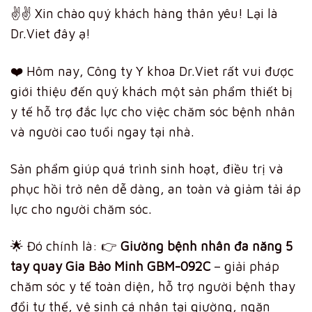
✌️✌️ Xin chào quý khách hàng thân yêu! Lại là
Dr.Viet đây ạ!
❤️ Hôm nay, Công ty Y khoa Dr.Viet rất vui được
giới thiệu đến quý khách một sản phẩm thiết bị
y tế hỗ trợ đắc lực cho việc chăm sóc bệnh nhân
và người cao tuổi ngay tại nhà.
Sản phẩm giúp quá trình sinh hoạt, điều trị và
phục hồi trở nên dễ dàng, an toàn và giảm tải áp
lực cho người chăm sóc.
🌟 Đó chính là: 👉
Giường bệnh nhân đa năng 5
tay quay Gia Bảo Minh GBM-092C
– giải pháp
chăm sóc y tế toàn diện, hỗ trợ người bệnh thay
đổi tư thế, vệ sinh cá nhân tại giường, ngăn