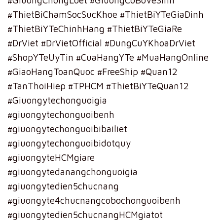
#GiuongChongLoet #GiuongCoBoVeSinh
#ThietBiChamSocSucKhoe #ThietBiYTeGiaDinh
#ThietBiYTeChinhHang #ThietBiYTeGiaRe
#DrViet #DrVietOfficial #DungCuYKhoaDrViet
#ShopYTeUyTin #CuaHangYTe #MuaHangOnline
#GiaoHangToanQuoc #FreeShip #Quan12
#TanThoiHiep #TPHCM #ThietBiYTeQuan12
#Giuongytechonguoigia
#giuongytechonguoibenh
#giuongytechonguoibibailiet
#giuongytechonguoibidotquy
#giuongyteHCMgiare
#giuongytedanangchonguoigia
#giuongytedien5chucnang
#giuongyte4chucnangcobochonguoibenh
#giuongytedien5chucnangHCMgiatot