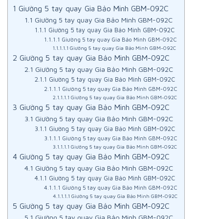
1
Giường 5 tay quay Gia Bảo Minh GBM-092C
1.1
Giường 5 tay quay Gia Bảo Minh GBM-092C
1.1.1
Giường 5 tay quay Gia Bảo Minh GBM-092C
1.1.1.1
Giường 5 tay quay Gia Bảo Minh GBM-092C
1.1.1.1.1
Giường 5 tay quay Gia Bảo Minh GBM-092C
2
Giường 5 tay quay Gia Bảo Minh GBM-092C
2.1
Giường 5 tay quay Gia Bảo Minh GBM-092C
2.1.1
Giường 5 tay quay Gia Bảo Minh GBM-092C
2.1.1.1
Giường 5 tay quay Gia Bảo Minh GBM-092C
2.1.1.1.1
Giường 5 tay quay Gia Bảo Minh GBM-092C
3
Giường 5 tay quay Gia Bảo Minh GBM-092C
3.1
Giường 5 tay quay Gia Bảo Minh GBM-092C
3.1.1
Giường 5 tay quay Gia Bảo Minh GBM-092C
3.1.1.1
Giường 5 tay quay Gia Bảo Minh GBM-092C
3.1.1.1.1
Giường 5 tay quay Gia Bảo Minh GBM-092C
4
Giường 5 tay quay Gia Bảo Minh GBM-092C
4.1
Giường 5 tay quay Gia Bảo Minh GBM-092C
4.1.1
Giường 5 tay quay Gia Bảo Minh GBM-092C
4.1.1.1
Giường 5 tay quay Gia Bảo Minh GBM-092C
4.1.1.1.1
Giường 5 tay quay Gia Bảo Minh GBM-092C
5
Giường 5 tay quay Gia Bảo Minh GBM-092C
5.1
Giường 5 tay quay Gia Bảo Minh GBM-092C