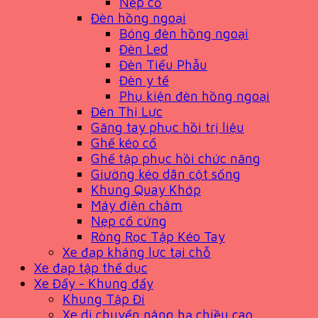
Nẹp cổ
Đèn hồng ngoại
Bóng đèn hồng ngoại
Đèn Led
Đèn Tiểu Phẫu
Đèn y tế
Phụ kiện đèn hồng ngoại
Đèn Thị Lực
Găng tay phục hồi trị liệu
Ghế kéo cổ
Ghế tập phục hồi chức năng
Giường kéo dãn cột sống
Khung Quay Khớp
Máy điện châm
Nẹp cổ cứng
Ròng Rọc Tập Kéo Tay
Xe đạp kháng lực tại chỗ
Xe đạp tập thể dục
Xe Đẩy - Khung đẩy
Khung Tập Đi
Xe di chuyển nâng hạ chiều cao