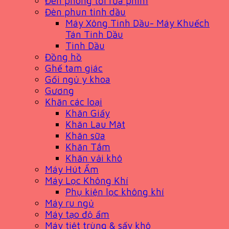
Đèn phòng tối rửa phim
Đèn phun tinh dầu
Máy Xông Tinh Dầu- Máy Khuếch
Tán Tinh Dầu
Tinh Dầu
Đồng hồ
Ghế tam giác
Gối ngủ y khoa
Gương
Khăn các loại
Khăn Giấy
Khăn Lau Mặt
Khăn sữa
Khăn Tắm
Khăn vải khô
Máy Hút Ẩm
Máy Lọc Không Khí
Phụ kiện lọc không khí
Máy ru ngủ
Máy tạo độ ẩm
Máy tiệt trùng & sấy khô