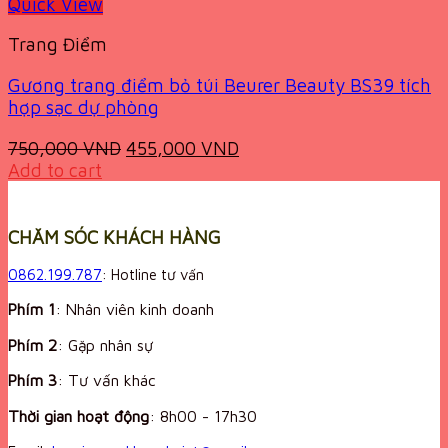
Quick View
Trang Điểm
Gương trang điểm bỏ túi Beurer Beauty BS39 tích
hợp sạc dự phòng
Original
Current
750,000
VND
455,000
VND
price
price
Add to cart
was:
is:
750,000 VND.
455,000 VND.
CHĂM SÓC KHÁCH HÀNG
0862.199.787
: Hotline tư vấn
Phím 1
: Nhân viên kinh doanh
Phím 2
: Gặp nhân sự
Phím 3
: Tư vấn khác
Thời gian hoạt động
:
8h00 - 17h30