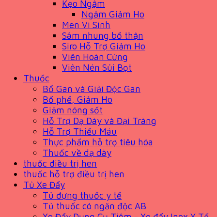
Kẹo Ngậm
Ngậm Giảm Ho
Men Vi Sinh
Sâm nhung bổ thận
Siro Hỗ Trợ Giảm Ho
Viên Hoàn Cứng
Viên Nén Sủi Bọt
Thuốc
Bổ Gan và Giải Độc Gan
Bổ phế, Giảm Ho
Giảm nóng sốt
Hỗ Trợ Dạ Dày và Đại Tràng
Hỗ Trợ Thiếu Máu
Thực phẩm hỗ trợ tiêu hóa
Thuốc về dạ dày
thuốc điều trị hen
thuốc hỗ trợ điều trị hen
Tủ Xe Đẩy
Tủ đựng thuốc y tế
Tủ thuốc có ngăn độc AB
Xe Đẩy Dụng Cụ Tiêm - Xe đẩy Inox Y Tế