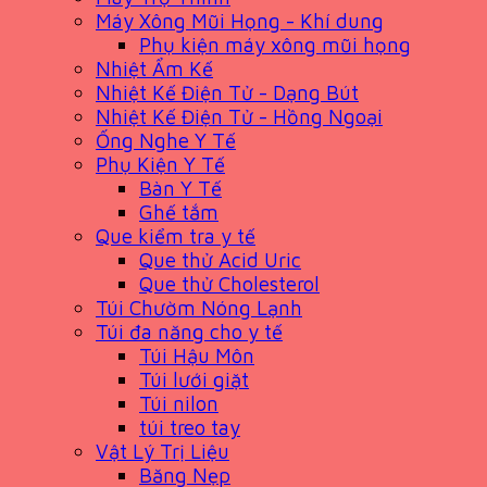
Máy Xông Mũi Họng - Khí dung
Phụ kiện máy xông mũi họng
Nhiệt Ẩm Kế
Nhiệt Kế Điện Tử - Dạng Bút
Nhiệt Kế Điện Tử - Hồng Ngoại
Ống Nghe Y Tế
Phụ Kiện Y Tế
Bàn Y Tế
Ghế tắm
Que kiểm tra y tế
Que thử Acid Uric
Que thử Cholesterol
Túi Chườm Nóng Lạnh
Túi đa năng cho y tế
Túi Hậu Môn
Túi lưới giặt
Túi nilon
túi treo tay
Vật Lý Trị Liệu
Băng Nẹp