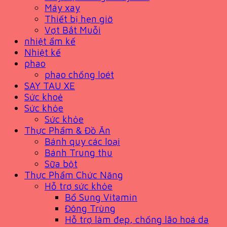
Máy xay
Thiết bị hẹn giờ
Vợt Bắt Muỗi
nhiệt ẩm kế
Nhiệt kế
phao
phao chống loét
SAY TAU XE
Sức khoẻ
Sức khỏe
Sức khỏe
Thực Phẩm & Đồ Ăn
Bánh quy các loại
Bánh Trung thu
Sữa bột
Thực Phẩm Chức Năng
Hỗ trợ sức khỏe
Bổ Sung Vitamin
Đông Trùng
Hỗ trợ làm đẹp, chống lão hoá da