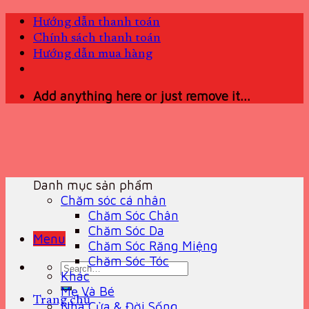
Skip
Hướng dẫn thanh toán
to
Chính sách thanh toán
content
Hướng dẫn mua hàng
Add anything here or just remove it...
Danh mục sản phẩm
Chăm sóc cá nhân
Chăm Sóc Chân
Chăm Sóc Da
Menu
Chăm Sóc Răng Miệng
Chăm Sóc Tóc
Search
Khác
for:
Mẹ Và Bé
Trang chủ
Nhà Cửa & Đời Sống