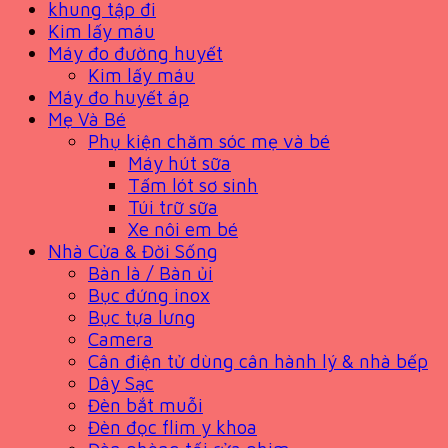
khung tập đi
Kim lấy máu
Máy đo đường huyết
Kim lấy máu
Máy đo huyết áp
Mẹ Và Bé
Phụ kiện chăm sóc mẹ và bé
Máy hút sữa
Tấm lót sơ sinh
Túi trữ sữa
Xe nôi em bé
Nhà Cửa & Đời Sống
Bàn là / Bàn ủi
Bục đứng inox
Bục tựa lưng
Camera
Cân điện tử dùng cân hành lý & nhà bếp
Dây Sạc
Đèn bắt muỗi
Đèn đọc flim y khoa