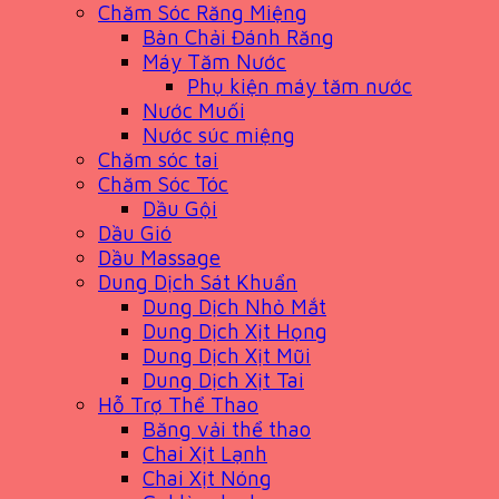
Chăm Sóc Răng Miệng
Bàn Chải Đánh Răng
Máy Tăm Nước
Phụ kiện máy tăm nước
Nước Muối
Nước súc miệng
Chăm sóc tai
Chăm Sóc Tóc
Dầu Gội
Dầu Gió
Dầu Massage
Dung Dịch Sát Khuẩn
Dung Dịch Nhỏ Mắt
Dung Dịch Xịt Họng
Dung Dịch Xịt Mũi
Dung Dịch Xịt Tai
Hỗ Trợ Thể Thao
Băng vải thể thao
Chai Xịt Lạnh
Chai Xịt Nóng