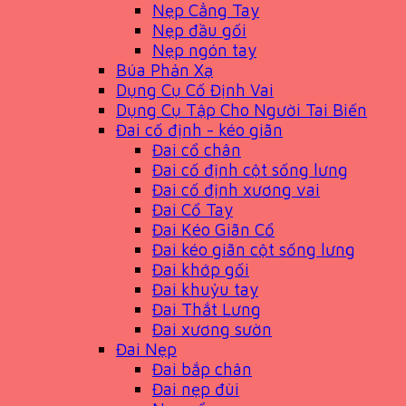
Nẹp Cẳng Tay
Nẹp đầu gối
Nẹp ngón tay
Búa Phản Xạ
Dụng Cụ Cố Định Vai
Dụng Cụ Tập Cho Người Tai Biến
Đai cố định - kéo giãn
Đai cổ chân
Đai cố định cột sống lưng
Đai cố định xương vai
Đai Cổ Tay
Đai Kéo Giãn Cổ
Đai kéo giãn cột sống lưng
Đai khớp gối
Đai khuỷu tay
Đai Thắt Lưng
Đai xương sườn
Đai Nẹp
Đai bắp chân
Đai nẹp đùi