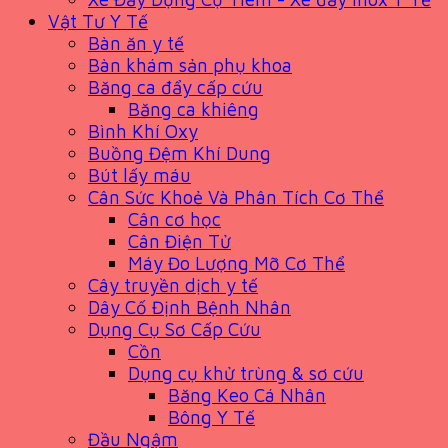
Vật Tư Y Tế
Bàn ăn y tế
Bàn khám sản phụ khoa
Băng ca đẩy cấp cứu
Băng ca khiêng
Bình Khí Oxy
Buồng Đệm Khí Dung
Bút lấy máu
Cân Sức Khoẻ Và Phân Tích Cơ Thể
Cân cơ học
Cân Điện Tử
Máy Đo Lượng Mỡ Cơ Thể
Cây truyền dịch y tế
Dây Cố Định Bệnh Nhân
Dụng Cụ Sơ Cấp Cứu
Cồn
Dụng cụ khử trùng & sơ cứu
Băng Keo Cá Nhân
Bông Y Tế
Đầu Ngậm