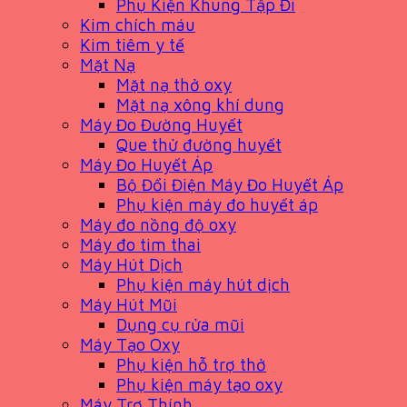
Phụ Kiện Khung Tập Đi
Kim chích máu
Kim tiêm y tế
Mặt Nạ
Mặt nạ thở oxy
Mặt nạ xông khí dung
Máy Đo Đường Huyết
Que thử đường huyết
Máy Đo Huyết Áp
Bộ Đổi Điện Máy Đo Huyết Áp
Phụ kiện máy đo huyết áp
Máy đo nồng độ oxy
Máy đo tim thai
Máy Hút Dịch
Phụ kiện máy hút dịch
Máy Hút Mũi
Dụng cụ rửa mũi
Máy Tạo Oxy
Phụ kiện hỗ trợ thở
Phụ kiện máy tạo oxy
Máy Trợ Thính