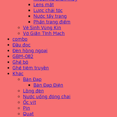
Lens mắt
Lược chải tóc
Nước tẩy trang
Phấn trang điểm
Vệ Sinh Vùng Kín
Vớ Giãn Tĩnh Mạch
combo
Đầu đọc
Đèn hồng ngoại
GBM-082
Ghế bô
Ghế tiêm truyền
Khác
Bàn Đạp
Bàn Đạp Điện
Lồng đèn
Nước uống đóng chai
Ốc vít
Pin
Quạt