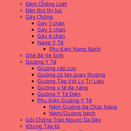
Đệm Chống Loét
Đèn thử thị lực
Gậy Chống
Gậy 1 chân
Gậy 3 chân
Gậy 4 chân
Nạng Y Tế
Phụ Kiện Nạng Nách
Ghế Bô Vệ Sinh
Giường Y Tế
Giường cấp cứu
Giường có tay quay thường
Giường Tập Vật Lý Trị Liệu
Giường y tế đa năng
Giường Y Tế Điện
Phụ Kiện Giường Y Tế
Nệm Giường Đa Chức Năng
Nệm/Giường bệnh
Gối Chống Trào Ngược Dạ Dày
Khung Tập Đi