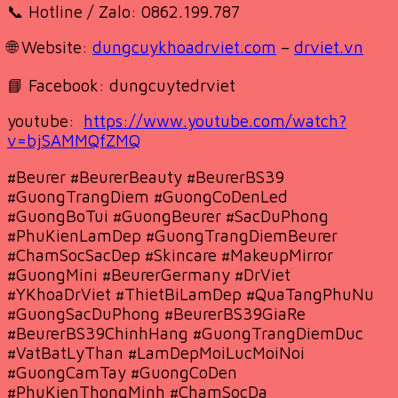
📞 Hotline / Zalo: 0862.199.787
🌐 Website:
dungcuykhoadrviet.com
–
drviet.vn
📘 Facebook: dungcuytedrviet
youtube:
https://www.youtube.com/watch?
v=bjSAMMQfZMQ
#Beurer #BeurerBeauty #BeurerBS39
#GuongTrangDiem #GuongCoDenLed
#GuongBoTui #GuongBeurer #SacDuPhong
#PhuKienLamDep #GuongTrangDiemBeurer
#ChamSocSacDep #Skincare #MakeupMirror
#GuongMini #BeurerGermany #DrViet
#YKhoaDrViet #ThietBiLamDep #QuaTangPhuNu
#GuongSacDuPhong #BeurerBS39GiaRe
#BeurerBS39ChinhHang #GuongTrangDiemDuc
#VatBatLyThan #LamDepMoiLucMoiNoi
#GuongCamTay #GuongCoDen
#PhuKienThongMinh #ChamSocDa