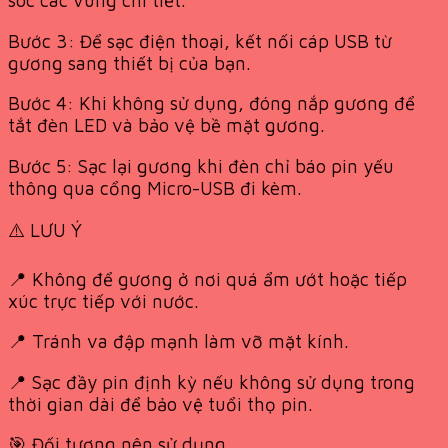
sóc các vùng chi tiết.
Bước 3: Để sạc điện thoại, kết nối cáp USB từ
gương sang thiết bị của bạn.
Bước 4: Khi không sử dụng, đóng nắp gương để
tắt đèn LED và bảo vệ bề mặt gương.
Bước 5: Sạc lại gương khi đèn chỉ báo pin yếu
thông qua cổng Micro-USB đi kèm.
⚠️ LƯU Ý
📍 Không để gương ở nơi quá ẩm ướt hoặc tiếp
xúc trực tiếp với nước.
📍 Tránh va đập mạnh làm vỡ mặt kính.
📍 Sạc đầy pin định kỳ nếu không sử dụng trong
thời gian dài để bảo vệ tuổi thọ pin.
🎯 Đối tượng nên sử dụng