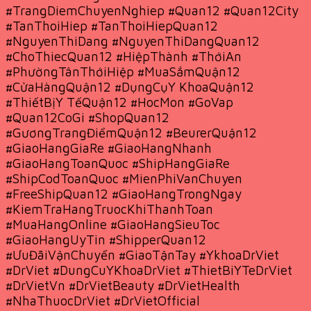
#TrangDiemChuyenNghiep #Quan12 #Quan12City
#TanThoiHiep #TanThoiHiepQuan12
#NguyenThiDang #NguyenThiDangQuan12
#ChoThiecQuan12 #HiệpThành #ThớiAn
#PhườngTânThớiHiệp #MuaSắmQuận12
#CửaHàngQuận12 #DụngCụY KhoaQuận12
#ThiếtBịY TếQuận12 #HocMon #GoVap
#Quan12CoGi #ShopQuan12
#GươngTrangĐiểmQuận12 #BeurerQuận12
#GiaoHangGiaRe #GiaoHangNhanh
#GiaoHangToanQuoc #ShipHangGiaRe
#ShipCodToanQuoc #MienPhiVanChuyen
#FreeShipQuan12 #GiaoHangTrongNgay
#KiemTraHangTruocKhiThanhToan
#MuaHangOnline #GiaoHangSieuToc
#GiaoHangUyTin #ShipperQuan12
#ƯuĐãiVậnChuyển #GiaoTậnTay #YkhoaDrViet
#DrViet #DungCuYKhoaDrViet #ThietBiYTeDrViet
#DrVietVn #DrVietBeauty #DrVietHealth
#NhaThuocDrViet #DrVietOfficial