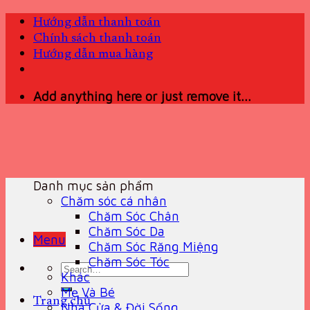
Skip
Hướng dẫn thanh toán
to
Chính sách thanh toán
content
Hướng dẫn mua hàng
Add anything here or just remove it...
Danh mục sản phẩm
Chăm sóc cá nhân
Chăm Sóc Chân
Chăm Sóc Da
Menu
Chăm Sóc Răng Miệng
Chăm Sóc Tóc
Search
Khác
for:
Mẹ Và Bé
Trang chủ
Nhà Cửa & Đời Sống