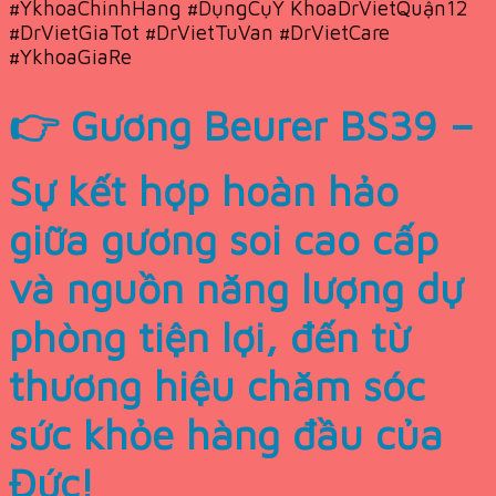
#YkhoaChinhHang #DụngCụY KhoaDrVietQuận12
#DrVietGiaTot #DrVietTuVan #DrVietCare
#YkhoaGiaRe
👉 Gương Beurer BS39 –
Sự kết hợp hoàn hảo
giữa gương soi cao cấp
và nguồn năng lượng dự
phòng tiện lợi, đến từ
thương hiệu chăm sóc
sức khỏe hàng đầu của
Đức!