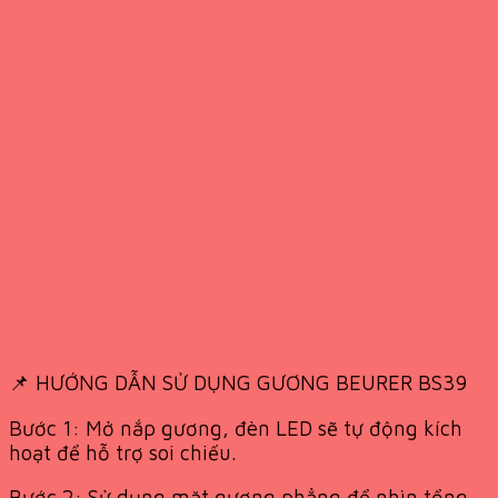
📌 HƯỚNG DẪN SỬ DỤNG GƯƠNG BEURER BS39
Bước 1: Mở nắp gương, đèn LED sẽ tự động kích
hoạt để hỗ trợ soi chiếu.
Bước 2: Sử dụng mặt gương phẳng để nhìn tổng