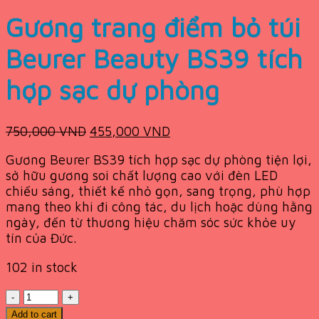
Gương trang điểm bỏ túi
Beurer Beauty BS39 tích
hợp sạc dự phòng
Original
Current
750,000
VND
455,000
VND
price
price
Gương Beurer BS39 tích hợp sạc dự phòng tiện lợi,
was:
is:
sở hữu gương soi chất lượng cao với đèn LED
750,000 VND.
455,000 VND.
chiếu sáng, thiết kế nhỏ gọn, sang trọng, phù hợp
mang theo khi đi công tác, du lịch hoặc dùng hằng
ngày, đến từ thương hiệu chăm sóc sức khỏe uy
tín của Đức.
102 in stock
Quantity
Add to cart