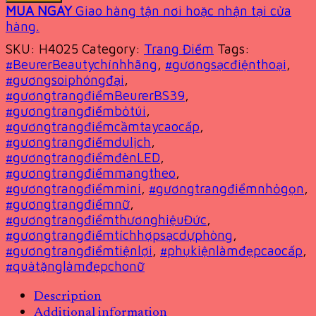
MUA NGAY
Giao hàng tận nơi hoặc nhận tại cửa
hàng.
SKU:
H4025
Category:
Trang Điểm
Tags:
#BeurerBeautychínhhãng
,
#gươngsạcđiệnthoại
,
#gươngsoiphóngđại
,
#gươngtrangđiểmBeurerBS39
,
#gươngtrangđiểmbỏtúi
,
#gươngtrangđiểmcầmtaycaocấp
,
#gươngtrangđiểmdulịch
,
#gươngtrangđiểmđènLED
,
#gươngtrangđiểmmangtheo
,
#gươngtrangđiểmmini
,
#gươngtrangđiểmnhỏgọn
,
#gươngtrangđiểmnữ
,
#gươngtrangđiểmthươnghiệuĐức
,
#gươngtrangđiểmtíchhợpsạcdựphòng
,
#gươngtrangđiểmtiệnlợi
,
#phụkiệnlàmđẹpcaocấp
,
#quàtặnglàmđẹpchonữ
Description
Additional information