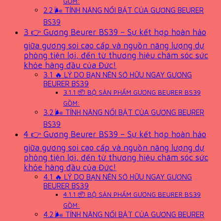
GỒM:
2.2
🌬 TÍNH NĂNG NỔI BẬT CỦA GƯƠNG BEURER
BS39
3
👉 Gương Beurer BS39 – Sự kết hợp hoàn hảo
giữa gương soi cao cấp và nguồn năng lượng dự
phòng tiện lợi, đến từ thương hiệu chăm sóc sức
khỏe hàng đầu của Đức!
3.1
🔥 LÝ DO BẠN NÊN SỞ HỮU NGAY GƯƠNG
BEURER BS39
3.1.1
📦 BỘ SẢN PHẨM GƯƠNG BEURER BS39
GỒM:
3.2
🌬 TÍNH NĂNG NỔI BẬT CỦA GƯƠNG BEURER
BS39
4
👉 Gương Beurer BS39 – Sự kết hợp hoàn hảo
giữa gương soi cao cấp và nguồn năng lượng dự
phòng tiện lợi, đến từ thương hiệu chăm sóc sức
khỏe hàng đầu của Đức!
4.1
🔥 LÝ DO BẠN NÊN SỞ HỮU NGAY GƯƠNG
BEURER BS39
4.1.1
📦 BỘ SẢN PHẨM GƯƠNG BEURER BS39
GỒM:
4.2
🌬 TÍNH NĂNG NỔI BẬT CỦA GƯƠNG BEURER