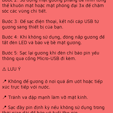
thể khuôn mặt hoặc mặt phóng đại 3x để chăm
sóc các vùng chi tiết.
Bước 3: Để sạc điện thoại, kết nối cáp USB từ
gương sang thiết bị của bạn.
Bước 4: Khi không sử dụng, đóng nắp gương để
tắt đèn LED và bảo vệ bề mặt gương.
Bước 5: Sạc lại gương khi đèn chỉ báo pin yếu
thông qua cổng Micro-USB đi kèm.
⚠️ LƯU Ý
📍 Không để gương ở nơi quá ẩm ướt hoặc tiếp
xúc trực tiếp với nước.
📍 Tránh va đập mạnh làm vỡ mặt kính.
📍 Sạc đầy pin định kỳ nếu không sử dụng trong
thời gian dài để bảo vệ tuổi thọ pin.