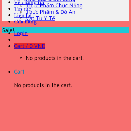
Về chúng tôi
Thực Phẩm Chức Năng
Tin tức
Thực Phẩm & Đồ Ăn
Liên hệ
Vật Tư Y Tế
Cửa hàng
Sale!
Login
Cart /
0
VND
No products in the cart.
Cart
No products in the cart.