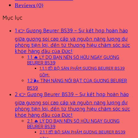
Reviews (0)
Mục lục
1
👉 Gương Beurer BS39 – Sự kết hợp hoàn hảo
giữa gương soi cao cấp và nguồn năng lượng dự
phòng tiện lợi, đến từ thương hiệu chăm sóc sức
khỏe hàng đầu của Đức!
1.1
🔥 LÝ DO BẠN NÊN SỞ HỮU NGAY GƯƠNG
BEURER BS39
1.1.1
📦 BỘ SẢN PHẨM GƯƠNG BEURER BS39
GỒM:
1.2
🌬 TÍNH NĂNG NỔI BẬT CỦA GƯƠNG BEURER
BS39
2
👉 Gương Beurer BS39 – Sự kết hợp hoàn hảo
giữa gương soi cao cấp và nguồn năng lượng dự
phòng tiện lợi, đến từ thương hiệu chăm sóc sức
khỏe hàng đầu của Đức!
2.1
🔥 LÝ DO BẠN NÊN SỞ HỮU NGAY GƯƠNG
BEURER BS39
2.1.1
📦 BỘ SẢN PHẨM GƯƠNG BEURER BS39