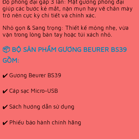
Độ phóng đại gấp 3 lần: Mặt gương phóng đại
giúp các bước kẻ mắt, nặn mụn hay vẽ chân mày
trở nên cực kỳ chi tiết và chính xác.
Nhỏ gọn & Sang trọng: Thiết kế mỏng nhẹ, vừa
vặn trong lòng bàn tay hoặc túi xách nhỏ.
📦 BỘ SẢN PHẨM GƯƠNG BEURER BS39
GỒM:
✔️ Gương Beurer BS39
✔️ Cáp sạc Micro-USB
✔️ Sách hướng dẫn sử dụng
✔️ Phiếu bảo hành chính hãng