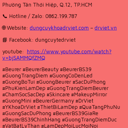
Phường Tân Thới Hiệp, Q.12, TP.HCM
📞 Hotline / Zalo: 0862.199.787
🌐 Website:
dungcuykhoadrviet.com
–
drviet.vn
📘 Facebook: dungcuytedrviet
youtube:
https://www.youtube.com/watch?
v=bjSAMMQfZMQ
#Beurer #BeurerBeauty #BeurerBS39
#GuongTrangDiem #GuongCoDenLed
#GuongBoTui #GuongBeurer #SacDuPhong
#PhuKienLamDep #GuongTrangDiemBeurer
#ChamSocSacDep #Skincare #MakeupMirror
#GuongMini #BeurerGermany #DrViet
#YKhoaDrViet #ThietBiLamDep #QuaTangPhuNu
#GuongSacDuPhong #BeurerBS39GiaRe
#BeurerBS39ChinhHang #GuongTrangDiemDuc
#VatBatLyThan #LamDepMoiLucMoiNoi