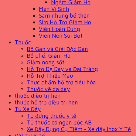
Ngậm Giảm Ho
Men Vi Sinh
Sâm nhung bổ thận
Siro Hỗ Trợ Giảm Ho
Viên Hoàn Cứng
Viên Nén Sủi Bọt
Thuốc
Bổ Gan và Giải Độc Gan
Bổ phế, Giảm Ho
Giảm nóng sốt
Hỗ Trợ Dạ Dày và Đại Tràng
Hỗ Trợ Thiếu Máu
Thực phẩm hỗ trợ tiêu hóa
Thuốc về dạ dày
thuốc điều trị hen
thuốc hỗ trợ điều trị hen
Tủ Xe Đẩy
Tủ đựng thuốc y tế
Tủ thuốc có ngăn độc AB
Xe Đẩy Dụng Cụ Tiêm - Xe đẩy Inox Y Tế
Vật Tư Y Tế