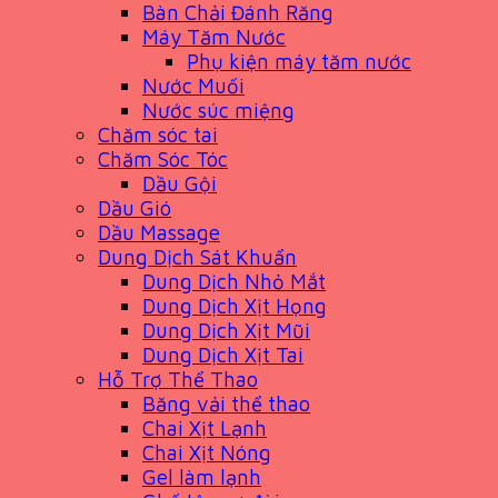
Bàn Chải Đánh Răng
Máy Tăm Nước
Phụ kiện máy tăm nước
Nước Muối
Nước súc miệng
Chăm sóc tai
Chăm Sóc Tóc
Dầu Gội
Dầu Gió
Dầu Massage
Dung Dịch Sát Khuẩn
Dung Dịch Nhỏ Mắt
Dung Dịch Xịt Họng
Dung Dịch Xịt Mũi
Dung Dịch Xịt Tai
Hỗ Trợ Thể Thao
Băng vải thể thao
Chai Xịt Lạnh
Chai Xịt Nóng
Gel làm lạnh