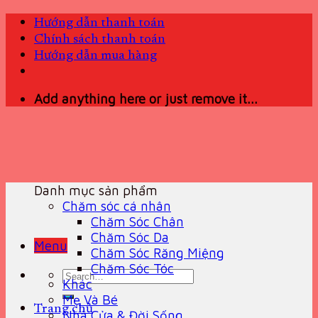
Skip
Hướng dẫn thanh toán
to
Chính sách thanh toán
content
Hướng dẫn mua hàng
Add anything here or just remove it...
Danh mục sản phẩm
Chăm sóc cá nhân
Chăm Sóc Chân
Chăm Sóc Da
Menu
Chăm Sóc Răng Miệng
Chăm Sóc Tóc
Search
Khác
for:
Mẹ Và Bé
Trang chủ
Nhà Cửa & Đời Sống