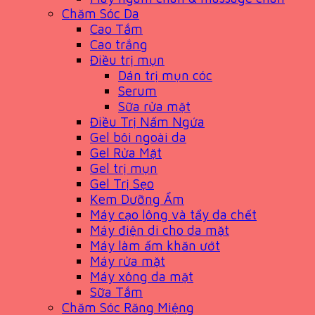
Chăm Sóc Da
Cao Tắm
Cao trắng
Điều trị mụn
Dán trị mụn cóc
Serum
Sữa rửa mặt
Điều Trị Nấm Ngứa
Gel bôi ngoài da
Gel Rửa Mặt
Gel trị mụn
Gel Trị Sẹo
Kem Dưỡng Ẩm
Máy cạo lông và tẩy da chết
Máy điện di cho da mặt
Máy làm ấm khăn ướt
Máy rửa mặt
Máy xông da mặt
Sữa Tắm
Chăm Sóc Răng Miệng