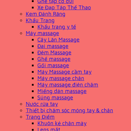
Ghế tập cơ đùi
Xe Đạp Tập Thể Thao
Kem Đánh Răng
Khẩu Trang
Khẩu trang y tế
Máy massage
Cây Lăn Massage
Đai massage
Đệm Massage
Ghế massage
Gối massage
Máy Massage cầm tay
Máy massage chân
Máy massage điện châm
Miếng dán massage
Súng massage
Nước rửa tay
Thiết bị chăm sóc móng tay & chân
Trang Điểm
Khuôn kẻ chân mày
Lens mắt