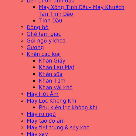
Đèn phun tinh dầu
Máy Xông Tinh Dầu- Máy Khuếch
Tán Tinh Dầu
Tinh Dầu
Đồng hồ
Ghế tam giác
Gối ngủ y khoa
Gương
Khăn các loại
Khăn Giấy
Khăn Lau Mặt
Khăn sữa
Khăn Tắm
Khăn vải khô
Máy Hút Ẩm
Máy Lọc Không Khí
Phụ kiện lọc không khí
Máy ru ngủ
Máy tạo độ ẩm
Máy tiệt trùng & sấy khô
Máy xay