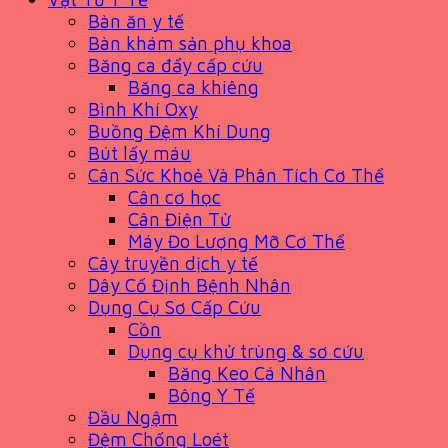
Bàn ăn y tế
Bàn khám sản phụ khoa
Băng ca đẩy cấp cứu
Băng ca khiêng
Bình Khí Oxy
Buồng Đệm Khí Dung
Bút lấy máu
Cân Sức Khoẻ Và Phân Tích Cơ Thể
Cân cơ học
Cân Điện Tử
Máy Đo Lượng Mỡ Cơ Thể
Cây truyền dịch y tế
Dây Cố Định Bệnh Nhân
Dụng Cụ Sơ Cấp Cứu
Cồn
Dụng cụ khử trùng & sơ cứu
Băng Keo Cá Nhân
Bông Y Tế
Đầu Ngậm
Đệm Chống Loét