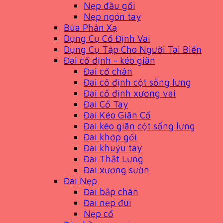
Nẹp đầu gối
Nẹp ngón tay
Búa Phản Xạ
Dụng Cụ Cố Định Vai
Dụng Cụ Tập Cho Người Tai Biến
Đai cố định - kéo giãn
Đai cổ chân
Đai cố định cột sống lưng
Đai cố định xương vai
Đai Cổ Tay
Đai Kéo Giãn Cổ
Đai kéo giãn cột sống lưng
Đai khớp gối
Đai khuỷu tay
Đai Thắt Lưng
Đai xương sườn
Đai Nẹp
Đai bắp chân
Đai nẹp đùi
Nẹp cổ