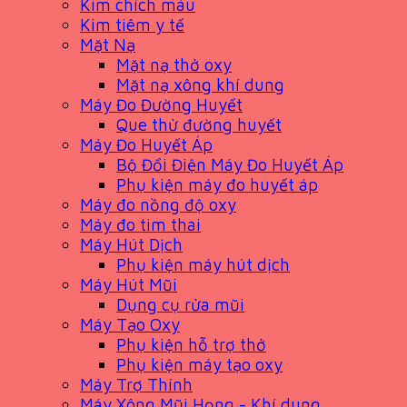
Kim chích máu
Kim tiêm y tế
Mặt Nạ
Mặt nạ thở oxy
Mặt nạ xông khí dung
Máy Đo Đường Huyết
Que thử đường huyết
Máy Đo Huyết Áp
Bộ Đổi Điện Máy Đo Huyết Áp
Phụ kiện máy đo huyết áp
Máy đo nồng độ oxy
Máy đo tim thai
Máy Hút Dịch
Phụ kiện máy hút dịch
Máy Hút Mũi
Dụng cụ rửa mũi
Máy Tạo Oxy
Phụ kiện hỗ trợ thở
Phụ kiện máy tạo oxy
Máy Trợ Thính
Máy Xông Mũi Họng - Khí dung