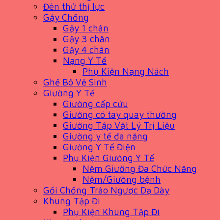
Đèn thử thị lực
Gậy Chống
Gậy 1 chân
Gậy 3 chân
Gậy 4 chân
Nạng Y Tế
Phụ Kiện Nạng Nách
Ghế Bô Vệ Sinh
Giường Y Tế
Giường cấp cứu
Giường có tay quay thường
Giường Tập Vật Lý Trị Liệu
Giường y tế đa năng
Giường Y Tế Điện
Phụ Kiện Giường Y Tế
Nệm Giường Đa Chức Năng
Nệm/Giường bệnh
Gối Chống Trào Ngược Dạ Dày
Khung Tập Đi
Phụ Kiện Khung Tập Đi