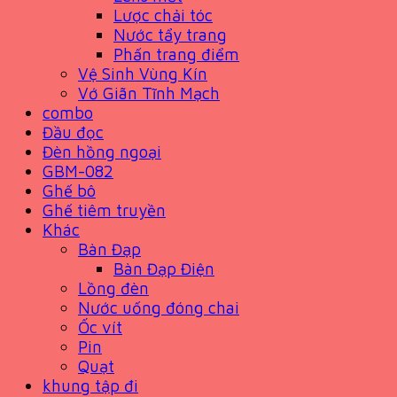
Lược chải tóc
Nước tẩy trang
Phấn trang điểm
Vệ Sinh Vùng Kín
Vớ Giãn Tĩnh Mạch
combo
Đầu đọc
Đèn hồng ngoại
GBM-082
Ghế bô
Ghế tiêm truyền
Khác
Bàn Đạp
Bàn Đạp Điện
Lồng đèn
Nước uống đóng chai
Ốc vít
Pin
Quạt
khung tập đi