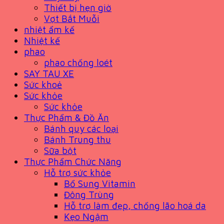
Thiết bị hẹn giờ
Vợt Bắt Muỗi
nhiệt ẩm kế
Nhiệt kế
phao
phao chống loét
SAY TAU XE
Sức khoẻ
Sức khỏe
Sức khỏe
Thực Phẩm & Đồ Ăn
Bánh quy các loại
Bánh Trung thu
Sữa bột
Thực Phẩm Chức Năng
Hỗ trợ sức khỏe
Bổ Sung Vitamin
Đông Trùng
Hỗ trợ làm đẹp, chống lão hoá da
Kẹo Ngậm