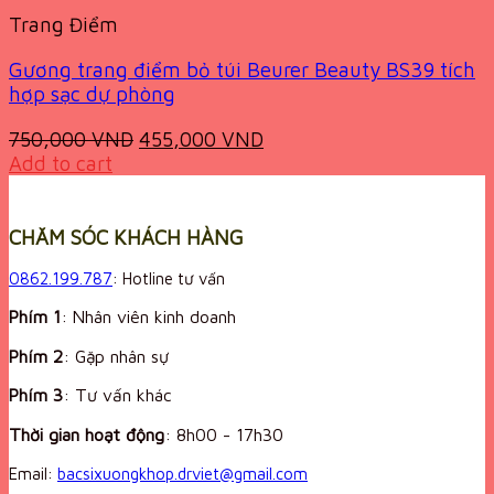
Trang Điểm
Gương trang điểm bỏ túi Beurer Beauty BS39 tích
hợp sạc dự phòng
Original
Current
750,000
VND
455,000
VND
price
price
Add to cart
was:
is:
750,000 VND.
455,000 VND.
CHĂM SÓC KHÁCH HÀNG
0862.199.787
: Hotline tư vấn
Phím 1
: Nhân viên kinh doanh
Phím 2
: Gặp nhân sự
Phím 3
: Tư vấn khác
Thời gian hoạt động
:
8h00 - 17h30
Email:
bacsixuongkhop.drviet@gmail.com