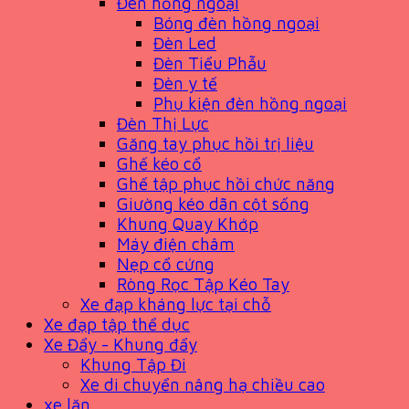
Đèn hồng ngoại
Bóng đèn hồng ngoại
Đèn Led
Đèn Tiểu Phẫu
Đèn y tế
Phụ kiện đèn hồng ngoại
Đèn Thị Lực
Găng tay phục hồi trị liệu
Ghế kéo cổ
Ghế tập phục hồi chức năng
Giường kéo dãn cột sống
Khung Quay Khớp
Máy điện châm
Nẹp cổ cứng
Ròng Rọc Tập Kéo Tay
Xe đạp kháng lực tại chỗ
Xe đạp tập thể dục
Xe Đẩy - Khung đẩy
Khung Tập Đi
Xe di chuyển nâng hạ chiều cao
xe lăn