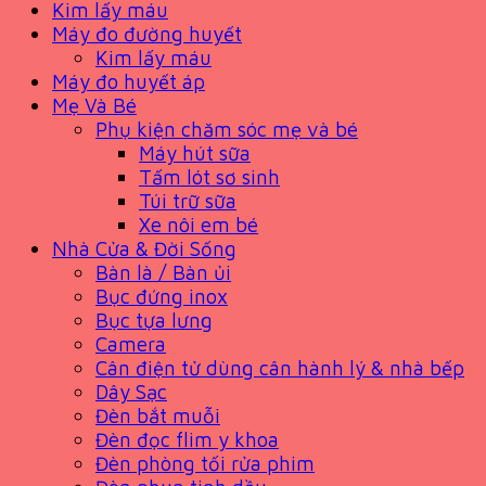
Kim lấy máu
Máy đo đường huyết
Kim lấy máu
Máy đo huyết áp
Mẹ Và Bé
Phụ kiện chăm sóc mẹ và bé
Máy hút sữa
Tấm lót sơ sinh
Túi trữ sữa
Xe nôi em bé
Nhà Cửa & Đời Sống
Bàn là / Bàn ủi
Bục đứng inox
Bục tựa lưng
Camera
Cân điện tử dùng cân hành lý & nhà bếp
Dây Sạc
Đèn bắt muỗi
Đèn đọc flim y khoa
Đèn phòng tối rửa phim