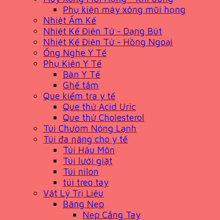
Phụ kiện máy xông mũi họng
Nhiệt Ẩm Kế
Nhiệt Kế Điện Tử - Dạng Bút
Nhiệt Kế Điện Tử - Hồng Ngoại
Ống Nghe Y Tế
Phụ Kiện Y Tế
Bàn Y Tế
Ghế tắm
Que kiểm tra y tế
Que thử Acid Uric
Que thử Cholesterol
Túi Chườm Nóng Lạnh
Túi đa năng cho y tế
Túi Hậu Môn
Túi lưới giặt
Túi nilon
túi treo tay
Vật Lý Trị Liệu
Băng Nẹp
Nẹp Cẳng Tay