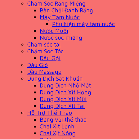
Chăm Sóc Răng Miệng
Bàn Chải Đánh Răng
Máy Tăm Nước
Phụ kiện máy tăm nước
Nước Muối
Nước súc miệng
Chăm sóc tai
Chăm Sóc Tóc
Dầu Gội
Dầu Gió
Dầu Massage
Dung Dịch Sát Khuẩn
Dung Dịch Nhỏ Mắt
Dung Dịch Xịt Họng
Dung Dịch Xịt Mũi
Dung Dịch Xịt Tai
Hỗ Trợ Thể Thao
Băng vải thể thao
Chai Xịt Lạnh
Chai Xịt Nóng