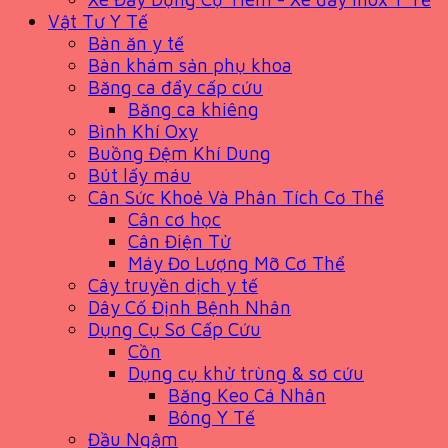
Vật Tư Y Tế
Bàn ăn y tế
Bàn khám sản phụ khoa
Băng ca đẩy cấp cứu
Băng ca khiêng
Bình Khí Oxy
Buồng Đệm Khí Dung
Bút lấy máu
Cân Sức Khoẻ Và Phân Tích Cơ Thể
Cân cơ học
Cân Điện Tử
Máy Đo Lượng Mỡ Cơ Thể
Cây truyền dịch y tế
Dây Cố Định Bệnh Nhân
Dụng Cụ Sơ Cấp Cứu
Cồn
Dụng cụ khử trùng & sơ cứu
Băng Keo Cá Nhân
Bông Y Tế
Đầu Ngậm