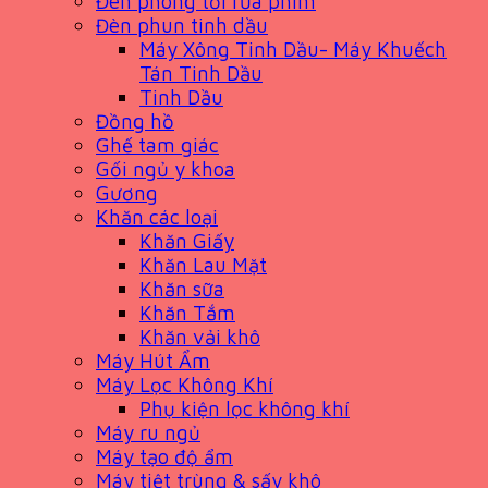
Đèn phòng tối rửa phim
Đèn phun tinh dầu
Máy Xông Tinh Dầu- Máy Khuếch
Tán Tinh Dầu
Tinh Dầu
Đồng hồ
Ghế tam giác
Gối ngủ y khoa
Gương
Khăn các loại
Khăn Giấy
Khăn Lau Mặt
Khăn sữa
Khăn Tắm
Khăn vải khô
Máy Hút Ẩm
Máy Lọc Không Khí
Phụ kiện lọc không khí
Máy ru ngủ
Máy tạo độ ẩm
Máy tiệt trùng & sấy khô