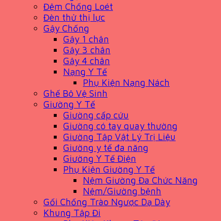
Đệm Chống Loét
Đèn thử thị lực
Gậy Chống
Gậy 1 chân
Gậy 3 chân
Gậy 4 chân
Nạng Y Tế
Phụ Kiện Nạng Nách
Ghế Bô Vệ Sinh
Giường Y Tế
Giường cấp cứu
Giường có tay quay thường
Giường Tập Vật Lý Trị Liệu
Giường y tế đa năng
Giường Y Tế Điện
Phụ Kiện Giường Y Tế
Nệm Giường Đa Chức Năng
Nệm/Giường bệnh
Gối Chống Trào Ngược Dạ Dày
Khung Tập Đi