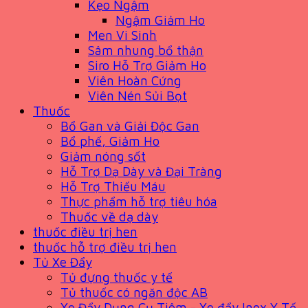
Kẹo Ngậm
Ngậm Giảm Ho
Men Vi Sinh
Sâm nhung bổ thận
Siro Hỗ Trợ Giảm Ho
Viên Hoàn Cứng
Viên Nén Sủi Bọt
Thuốc
Bổ Gan và Giải Độc Gan
Bổ phế, Giảm Ho
Giảm nóng sốt
Hỗ Trợ Dạ Dày và Đại Tràng
Hỗ Trợ Thiếu Máu
Thực phẩm hỗ trợ tiêu hóa
Thuốc về dạ dày
thuốc điều trị hen
thuốc hỗ trợ điều trị hen
Tủ Xe Đẩy
Tủ đựng thuốc y tế
Tủ thuốc có ngăn độc AB
Xe Đẩy Dụng Cụ Tiêm - Xe đẩy Inox Y Tế