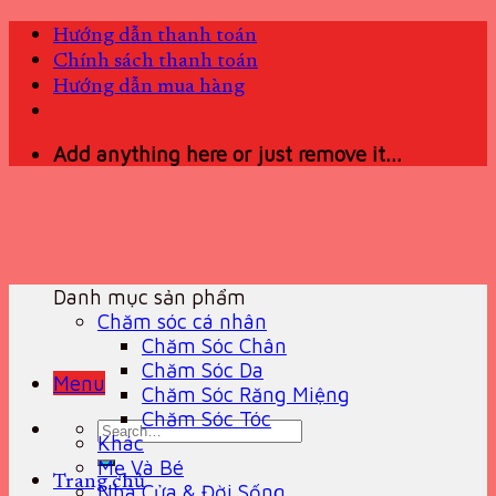
Skip
Hướng dẫn thanh toán
to
Chính sách thanh toán
content
Hướng dẫn mua hàng
Add anything here or just remove it...
Danh mục sản phẩm
Chăm sóc cá nhân
Chăm Sóc Chân
Chăm Sóc Da
Menu
Chăm Sóc Răng Miệng
Chăm Sóc Tóc
Search
Khác
for:
Mẹ Và Bé
Trang chủ
Nhà Cửa & Đời Sống