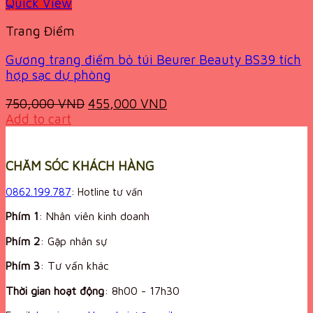
Quick View
Trang Điểm
Gương trang điểm bỏ túi Beurer Beauty BS39 tích
hợp sạc dự phòng
Original
Current
750,000
VND
455,000
VND
price
price
Add to cart
was:
is:
750,000 VND.
455,000 VND.
CHĂM SÓC KHÁCH HÀNG
0862.199.787
: Hotline tư vấn
Phím 1
: Nhân viên kinh doanh
Phím 2
: Gặp nhân sự
Phím 3
: Tư vấn khác
Thời gian hoạt động
:
8h00 - 17h30