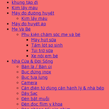
khung tập đi
Kim lấy máu
Máy đo đường huyết
Kim lấy máu
Máy đo huyết áp
Mẹ Và Bé
Phụ kiện chăm sóc mẹ và bé
Máy hút sữa
Tấm lót sơ sinh
Túi trữ sữa
Xe nôi em bé
Nhà Cửa & Đời Sống
Bàn là / Bàn ủi
Bục đứng inox
Bục tựa lưng
Camera
Cân điện tử dùng cân hành lý & nhà bếp
Dây Sạc
Đèn bắt muỗi
Đèn đọc flim y khoa