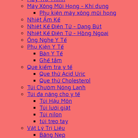
Máy Xông Mũi Họng - Khí dung
Phụ kiện máy xông mũi họng
Nhiệt Ẩm Kế
Nhiệt Kế Điện Tử - Dạng Bút
Nhiệt Kế Điện Tử - Hồng Ngoại
Ống Nghe Y Tế
Phụ Kiện Y Tế
Bàn Y Tế
Ghế tắm
Que kiểm tra y tế
Que thử Acid Uric
Que thử Cholesterol
Túi Chườm Nóng Lạnh
Túi đa năng cho y tế
Túi Hậu Môn
Túi lưới giặt
Túi nilon
túi treo tay
Vật Lý Trị Liệu
Băng Nẹp