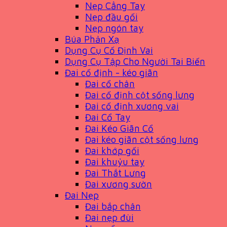
Nẹp Cẳng Tay
Nẹp đầu gối
Nẹp ngón tay
Búa Phản Xạ
Dụng Cụ Cố Định Vai
Dụng Cụ Tập Cho Người Tai Biến
Đai cố định - kéo giãn
Đai cổ chân
Đai cố định cột sống lưng
Đai cố định xương vai
Đai Cổ Tay
Đai Kéo Giãn Cổ
Đai kéo giãn cột sống lưng
Đai khớp gối
Đai khuỷu tay
Đai Thắt Lưng
Đai xương sườn
Đai Nẹp
Đai bắp chân
Đai nẹp đùi