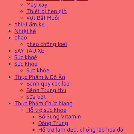
Máy xay
Thiết bị hẹn giờ
Vợt Bắt Muỗi
nhiệt ẩm kế
Nhiệt kế
phao
phao chống loét
SAY TAU XE
Sức khoẻ
Sức khỏe
Sức khỏe
Thực Phẩm & Đồ Ăn
Bánh quy các loại
Bánh Trung thu
Sữa bột
Thực Phẩm Chức Năng
Hỗ trợ sức khỏe
Bổ Sung Vitamin
Đông Trùng
Hỗ trợ làm đẹp, chống lão hoá da