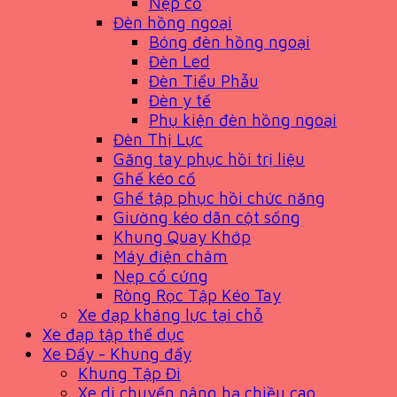
Nẹp cổ
Đèn hồng ngoại
Bóng đèn hồng ngoại
Đèn Led
Đèn Tiểu Phẫu
Đèn y tế
Phụ kiện đèn hồng ngoại
Đèn Thị Lực
Găng tay phục hồi trị liệu
Ghế kéo cổ
Ghế tập phục hồi chức năng
Giường kéo dãn cột sống
Khung Quay Khớp
Máy điện châm
Nẹp cổ cứng
Ròng Rọc Tập Kéo Tay
Xe đạp kháng lực tại chỗ
Xe đạp tập thể dục
Xe Đẩy - Khung đẩy
Khung Tập Đi
Xe di chuyển nâng hạ chiều cao