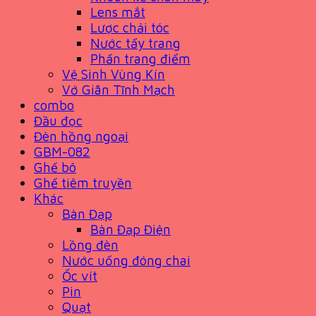
Lens mắt
Lược chải tóc
Nước tẩy trang
Phấn trang điểm
Vệ Sinh Vùng Kín
Vớ Giãn Tĩnh Mạch
combo
Đầu đọc
Đèn hồng ngoại
GBM-082
Ghế bô
Ghế tiêm truyền
Khác
Bàn Đạp
Bàn Đạp Điện
Lồng đèn
Nước uống đóng chai
Ốc vít
Pin
Quạt