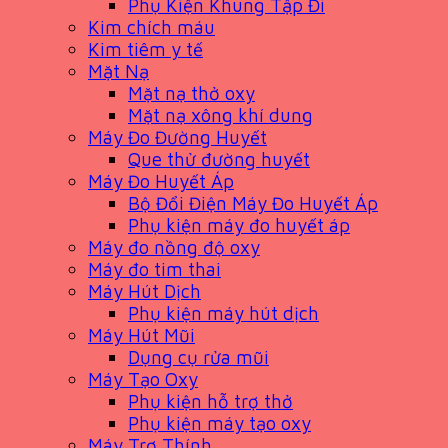
Phụ Kiện Khung Tập Đi
Kim chích máu
Kim tiêm y tế
Mặt Nạ
Mặt nạ thở oxy
Mặt nạ xông khí dung
Máy Đo Đường Huyết
Que thử đường huyết
Máy Đo Huyết Áp
Bộ Đổi Điện Máy Đo Huyết Áp
Phụ kiện máy đo huyết áp
Máy đo nồng độ oxy
Máy đo tim thai
Máy Hút Dịch
Phụ kiện máy hút dịch
Máy Hút Mũi
Dụng cụ rửa mũi
Máy Tạo Oxy
Phụ kiện hỗ trợ thở
Phụ kiện máy tạo oxy
Máy Trợ Thính