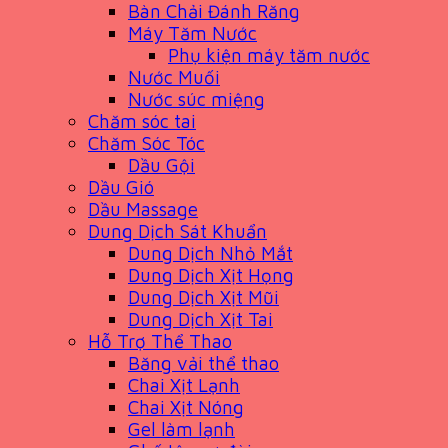
Bàn Chải Đánh Răng
Máy Tăm Nước
Phụ kiện máy tăm nước
Nước Muối
Nước súc miệng
Chăm sóc tai
Chăm Sóc Tóc
Dầu Gội
Dầu Gió
Dầu Massage
Dung Dịch Sát Khuẩn
Dung Dịch Nhỏ Mắt
Dung Dịch Xịt Họng
Dung Dịch Xịt Mũi
Dung Dịch Xịt Tai
Hỗ Trợ Thể Thao
Băng vải thể thao
Chai Xịt Lạnh
Chai Xịt Nóng
Gel làm lạnh