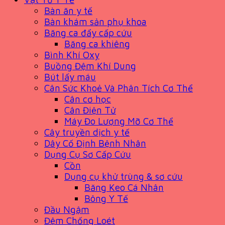
Bàn ăn y tế
Bàn khám sản phụ khoa
Băng ca đẩy cấp cứu
Băng ca khiêng
Bình Khí Oxy
Buồng Đệm Khí Dung
Bút lấy máu
Cân Sức Khoẻ Và Phân Tích Cơ Thể
Cân cơ học
Cân Điện Tử
Máy Đo Lượng Mỡ Cơ Thể
Cây truyền dịch y tế
Dây Cố Định Bệnh Nhân
Dụng Cụ Sơ Cấp Cứu
Cồn
Dụng cụ khử trùng & sơ cứu
Băng Keo Cá Nhân
Bông Y Tế
Đầu Ngậm
Đệm Chống Loét