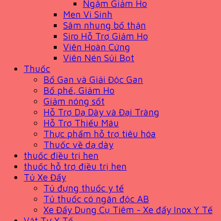
Ngậm Giảm Ho
Men Vi Sinh
Sâm nhung bổ thận
Siro Hỗ Trợ Giảm Ho
Viên Hoàn Cứng
Viên Nén Sủi Bọt
Thuốc
Bổ Gan và Giải Độc Gan
Bổ phế, Giảm Ho
Giảm nóng sốt
Hỗ Trợ Dạ Dày và Đại Tràng
Hỗ Trợ Thiếu Máu
Thực phẩm hỗ trợ tiêu hóa
Thuốc về dạ dày
thuốc điều trị hen
thuốc hỗ trợ điều trị hen
Tủ Xe Đẩy
Tủ đựng thuốc y tế
Tủ thuốc có ngăn độc AB
Xe Đẩy Dụng Cụ Tiêm - Xe đẩy Inox Y Tế
Vật Tư Y Tế