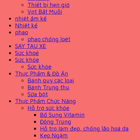
Thiết bị hẹn giờ
Vợt Bắt Muỗi
nhiệt ẩm kế
Nhiệt kế
phao
phao chống loét
SAY TAU XE
Sức khoẻ
Sức khỏe
Sức khỏe
Thực Phẩm & Đồ Ăn
Bánh quy các loại
Bánh Trung thu
Sữa bột
Thực Phẩm Chức Năng
Hỗ trợ sức khỏe
Bổ Sung Vitamin
Đông Trùng
Hỗ trợ làm đẹp, chống lão hoá da
Kẹo Ngậm