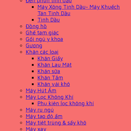
Đèn phun tinh dầu
Máy Xông Tinh Dầu- Máy Khuếch
Tán Tinh Dầu
Tinh Dầu
Đồng hồ
Ghế tam giác
Gối ngủ y khoa
Gương
Khăn các loại
Khăn Giấy
Khăn Lau Mặt
Khăn sữa
Khăn Tắm
Khăn vải khô
Máy Hút Ẩm
Máy Lọc Không Khí
Phụ kiện lọc không khí
Máy ru ngủ
Máy tạo độ ẩm
Máy tiệt trùng & sấy khô
Máy xay