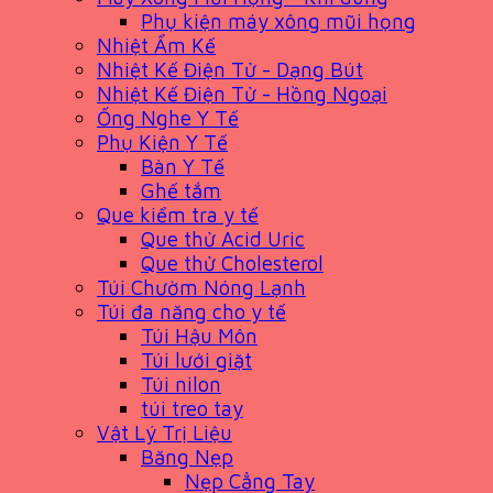
Phụ kiện máy xông mũi họng
Nhiệt Ẩm Kế
Nhiệt Kế Điện Tử - Dạng Bút
Nhiệt Kế Điện Tử - Hồng Ngoại
Ống Nghe Y Tế
Phụ Kiện Y Tế
Bàn Y Tế
Ghế tắm
Que kiểm tra y tế
Que thử Acid Uric
Que thử Cholesterol
Túi Chườm Nóng Lạnh
Túi đa năng cho y tế
Túi Hậu Môn
Túi lưới giặt
Túi nilon
túi treo tay
Vật Lý Trị Liệu
Băng Nẹp
Nẹp Cẳng Tay