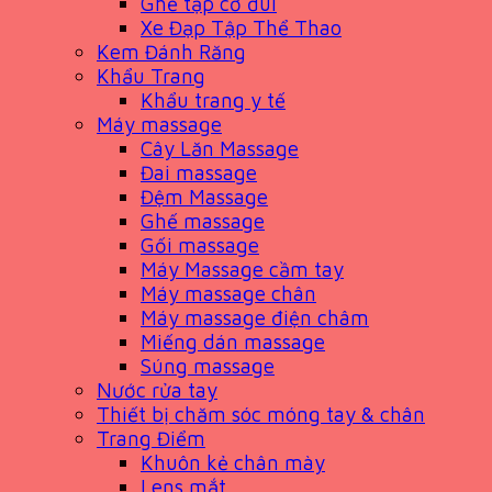
Ghế tập cơ đùi
Xe Đạp Tập Thể Thao
Kem Đánh Răng
Khẩu Trang
Khẩu trang y tế
Máy massage
Cây Lăn Massage
Đai massage
Đệm Massage
Ghế massage
Gối massage
Máy Massage cầm tay
Máy massage chân
Máy massage điện châm
Miếng dán massage
Súng massage
Nước rửa tay
Thiết bị chăm sóc móng tay & chân
Trang Điểm
Khuôn kẻ chân mày
Lens mắt