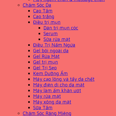
Chăm Sóc Da
Cao Tắm
Cao trắng
Điều trị mụn
Dán trị mụn cóc
Serum
Sữa rửa mặt
Điều Trị Nấm Ngứa
Gel bôi ngoài da
Gel Rửa Mặt
Gel trị mụn
Gel Trị Sẹo
Kem Dưỡng Ẩm
Máy cạo lông và tẩy da chết
Máy điện di cho da mặt
Máy làm ấm khăn ướt
Máy rửa mặt
Máy xông da mặt
Sữa Tắm
Chăm Sóc Răng Miệng