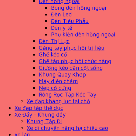
Đèn hồng ngoại
Bóng đèn hồng ngoại
Đèn Led
Đèn Tiểu Phẫu
Đèn y tế
Phụ kiện đèn hồng ngoại
Đèn Thị Lực
Găng tay phục hồi trị liệu
Ghế kéo cổ
Ghế tập phục hồi chức năng
Giường kéo dãn cột sống
Khung Quay Khớp
Máy điện châm
Nẹp cổ cứng
Ròng Rọc Tập Kéo Tay
Xe đạp kháng lực tại chỗ
Xe đạp tập thể dục
Xe Đẩy - Khung đẩy
Khung Tập Đi
Xe di chuyển nâng hạ chiều cao
xe lăn