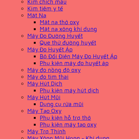
Kim chích máu
Kim tiêm y tế
Mặt Nạ
Mặt nạ thở oxy
Mặt nạ xông khí dung
Máy Đo Đường Huyết
Que thử đường huyết
Máy Đo Huyết Áp
Bộ Đổi Điện Máy Đo Huyết Áp
Phụ kiện máy đo huyết áp
Máy đo nồng độ oxy
Máy đo tim thai
Máy Hút Dịch
Phụ kiện máy hút dịch
Máy Hút Mũi
Dụng cụ rửa mũi
Máy Tạo Oxy
Phụ kiện hỗ trợ thở
Phụ kiện máy tạo oxy
Máy Trợ Thính
Máy Xông Mũi Họng - Khí dung