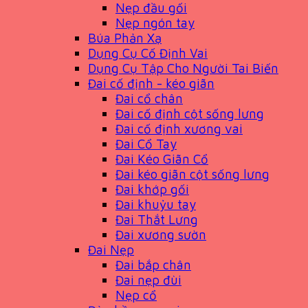
Nẹp đầu gối
Nẹp ngón tay
Búa Phản Xạ
Dụng Cụ Cố Định Vai
Dụng Cụ Tập Cho Người Tai Biến
Đai cố định - kéo giãn
Đai cổ chân
Đai cố định cột sống lưng
Đai cố định xương vai
Đai Cổ Tay
Đai Kéo Giãn Cổ
Đai kéo giãn cột sống lưng
Đai khớp gối
Đai khuỷu tay
Đai Thắt Lưng
Đai xương sườn
Đai Nẹp
Đai bắp chân
Đai nẹp đùi
Nẹp cổ