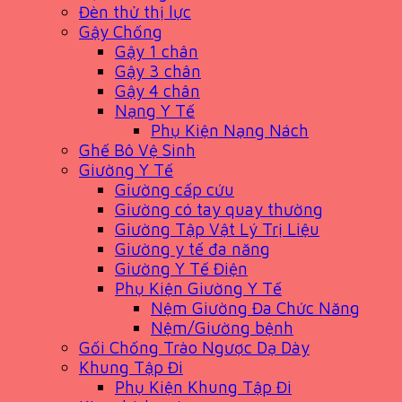
Đèn thử thị lực
Gậy Chống
Gậy 1 chân
Gậy 3 chân
Gậy 4 chân
Nạng Y Tế
Phụ Kiện Nạng Nách
Ghế Bô Vệ Sinh
Giường Y Tế
Giường cấp cứu
Giường có tay quay thường
Giường Tập Vật Lý Trị Liệu
Giường y tế đa năng
Giường Y Tế Điện
Phụ Kiện Giường Y Tế
Nệm Giường Đa Chức Năng
Nệm/Giường bệnh
Gối Chống Trào Ngược Dạ Dày
Khung Tập Đi
Phụ Kiện Khung Tập Đi