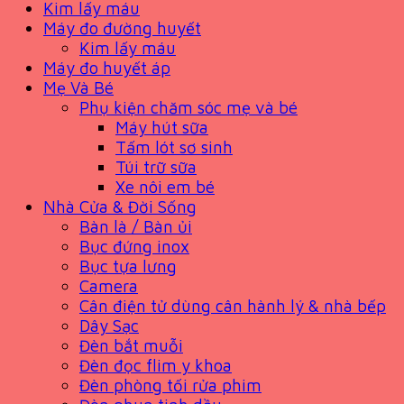
Kim lấy máu
Máy đo đường huyết
Kim lấy máu
Máy đo huyết áp
Mẹ Và Bé
Phụ kiện chăm sóc mẹ và bé
Máy hút sữa
Tấm lót sơ sinh
Túi trữ sữa
Xe nôi em bé
Nhà Cửa & Đời Sống
Bàn là / Bàn ủi
Bục đứng inox
Bục tựa lưng
Camera
Cân điện tử dùng cân hành lý & nhà bếp
Dây Sạc
Đèn bắt muỗi
Đèn đọc flim y khoa
Đèn phòng tối rửa phim