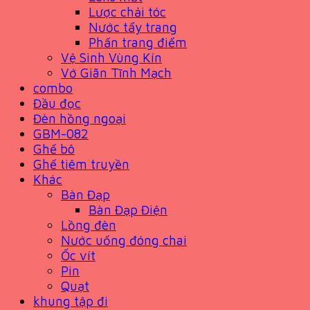
Lược chải tóc
Nước tẩy trang
Phấn trang điểm
Vệ Sinh Vùng Kín
Vớ Giãn Tĩnh Mạch
combo
Đầu đọc
Đèn hồng ngoại
GBM-082
Ghế bô
Ghế tiêm truyền
Khác
Bàn Đạp
Bàn Đạp Điện
Lồng đèn
Nước uống đóng chai
Ốc vít
Pin
Quạt
khung tập đi