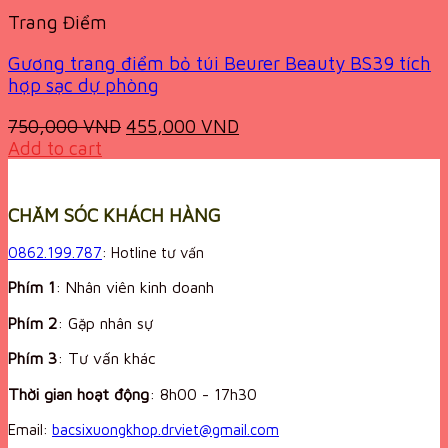
Trang Điểm
Gương trang điểm bỏ túi Beurer Beauty BS39 tích
hợp sạc dự phòng
Original
Current
750,000
VND
455,000
VND
price
price
Add to cart
was:
is:
750,000 VND.
455,000 VND.
CHĂM SÓC KHÁCH HÀNG
0862.199.787
: Hotline tư vấn
Phím 1
: Nhân viên kinh doanh
Phím 2
: Gặp nhân sự
Phím 3
: Tư vấn khác
Thời gian hoạt động
:
8h00 - 17h30
Email:
bacsixuongkhop.drviet@gmail.com