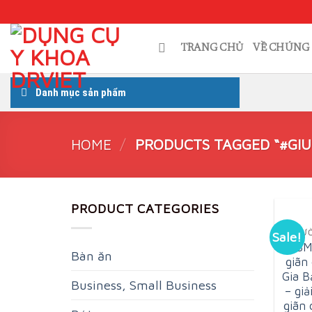
Skip
to
content
TRANG CHỦ
VỀ CHÚNG 
Danh mục sản phẩm
HOME
/
PRODUCTS TAGGED “#GIU
PRODUCT CATEGORIES
GIƯ
Sale!
GBM
Bàn ăn
giãn
Gia 
Business, Small Business
– giả
giãn 