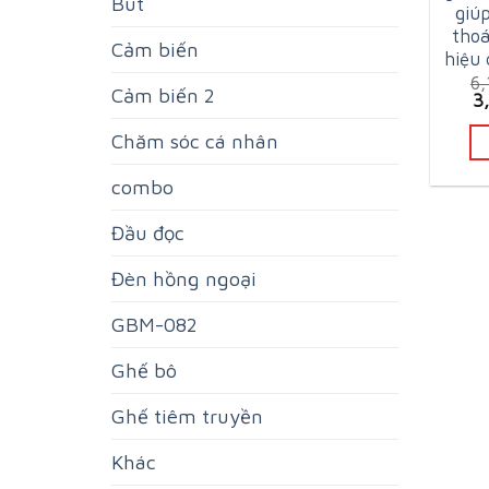
Bút
giú
thoá
Cảm biến
hiệu 
6
Cảm biến 2
Or
3
pr
w
Chăm sóc cá nhân
6
combo
Đầu đọc
Đèn hồng ngoại
GBM-082
Ghế bô
Ghế tiêm truyền
Khác