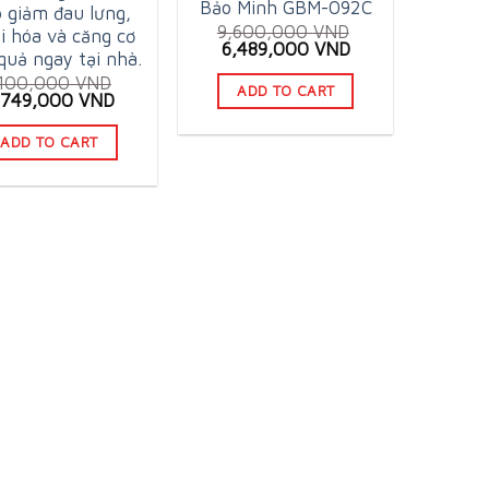
Bảo Minh GBM-092C
p giảm đau lưng,
9,600,000
VND
i hóa và căng cơ
Original
Current
6,489,000
VND
quả ngay tại nhà.
price
price
,100,000
VND
was:
is:
ADD TO CART
iginal
Current
,749,000
VND
9,600,000 VND.
6,489,000 VND.
ice
price
as:
is:
ADD TO CART
,100,000 VND.
3,749,000 VND.