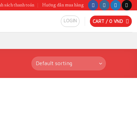
h sách thanh toán
Hướng dẫn mua hàng
LOGIN
CART /
0
VND