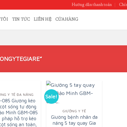
Hướng dẫn thanh toán
Chín
TÔI
TIN TỨC
LIÊN HỆ
CỬA HÀNG
ONGYTEGIARE”
ỜNG Y TẾ ĐA NĂNG
Sale!
-085 Giường kéo
 cột sống tự động
GIƯỜNG Y TẾ
Bảo Minh GBM-085
Giường bệnh nhân đa
i pháp hỗ trợ kéo
năng 5 tay quay Gia
cột sống an toàn,