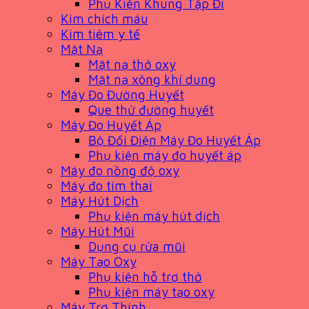
Phụ Kiện Khung Tập Đi
Kim chích máu
Kim tiêm y tế
Mặt Nạ
Mặt nạ thở oxy
Mặt nạ xông khí dung
Máy Đo Đường Huyết
Que thử đường huyết
Máy Đo Huyết Áp
Bộ Đổi Điện Máy Đo Huyết Áp
Phụ kiện máy đo huyết áp
Máy đo nồng độ oxy
Máy đo tim thai
Máy Hút Dịch
Phụ kiện máy hút dịch
Máy Hút Mũi
Dụng cụ rửa mũi
Máy Tạo Oxy
Phụ kiện hỗ trợ thở
Phụ kiện máy tạo oxy
Máy Trợ Thính