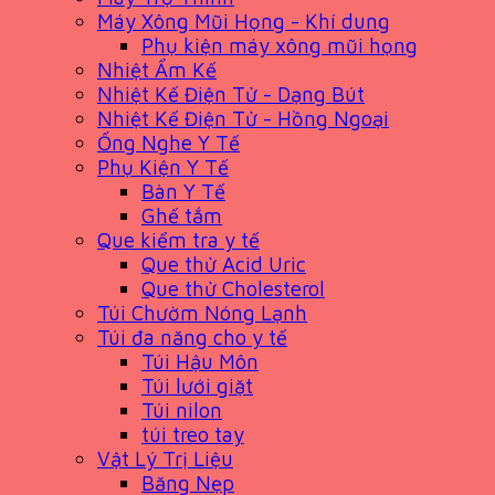
Máy Xông Mũi Họng - Khí dung
Phụ kiện máy xông mũi họng
Nhiệt Ẩm Kế
Nhiệt Kế Điện Tử - Dạng Bút
Nhiệt Kế Điện Tử - Hồng Ngoại
Ống Nghe Y Tế
Phụ Kiện Y Tế
Bàn Y Tế
Ghế tắm
Que kiểm tra y tế
Que thử Acid Uric
Que thử Cholesterol
Túi Chườm Nóng Lạnh
Túi đa năng cho y tế
Túi Hậu Môn
Túi lưới giặt
Túi nilon
túi treo tay
Vật Lý Trị Liệu
Băng Nẹp