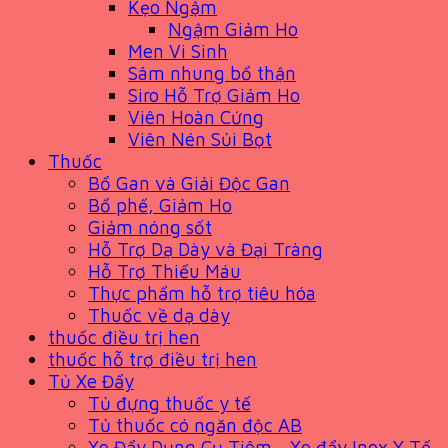
Kẹo Ngậm
Ngậm Giảm Ho
Men Vi Sinh
Sâm nhung bổ thận
Siro Hỗ Trợ Giảm Ho
Viên Hoàn Cứng
Viên Nén Sủi Bọt
Thuốc
Bổ Gan và Giải Độc Gan
Bổ phế, Giảm Ho
Giảm nóng sốt
Hỗ Trợ Dạ Dày và Đại Tràng
Hỗ Trợ Thiếu Máu
Thực phẩm hỗ trợ tiêu hóa
Thuốc về dạ dày
thuốc điều trị hen
thuốc hỗ trợ điều trị hen
Tủ Xe Đẩy
Tủ đựng thuốc y tế
Tủ thuốc có ngăn độc AB
Xe Đẩy Dụng Cụ Tiêm - Xe đẩy Inox Y Tế