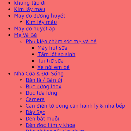
khung tập đi
Kim lấy máu
Máy đo đường huyết
Kim lấy máu
Máy đo huyết áp
Mẹ Và Bé
Phụ kiện chăm sóc mẹ và bé
Máy hút sữa
Tấm lót sơ sinh
Túi trữ sữa
Xe nôi em bé
Nhà Cửa & Đời Sống
Bàn là / Bàn ủi
Bục đứng inox
Bục tựa lưng
Camera
Cân điện tử dùng cân hành lý & nhà bếp
Dây Sạc
Đèn bắt muỗi
Đèn đọc flim y khoa