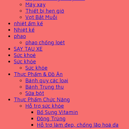
Máy xay
Thiết bị hẹn giờ
Vợt Bắt Muỗi
nhiệt ẩm kế
Nhiệt kế
phao
phao chống loét
SAY TAU XE
Sức khoẻ
Sức khỏe
Sức khỏe
Thực Phẩm & Đồ Ăn
Bánh quy các loại
Bánh Trung thu
Sữa bột
Thực Phẩm Chức Năng
Hỗ trợ sức khỏe
Bổ Sung Vitamin
Đông Trùng
Hỗ trợ làm đẹp, chống lão hoá da