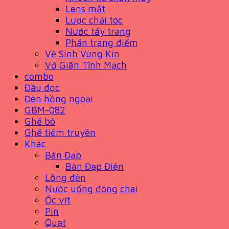
Lens mắt
Lược chải tóc
Nước tẩy trang
Phấn trang điểm
Vệ Sinh Vùng Kín
Vớ Giãn Tĩnh Mạch
combo
Đầu đọc
Đèn hồng ngoại
GBM-082
Ghế bô
Ghế tiêm truyền
Khác
Bàn Đạp
Bàn Đạp Điện
Lồng đèn
Nước uống đóng chai
Ốc vít
Pin
Quạt