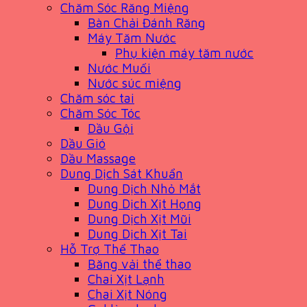
Chăm Sóc Răng Miệng
Bàn Chải Đánh Răng
Máy Tăm Nước
Phụ kiện máy tăm nước
Nước Muối
Nước súc miệng
Chăm sóc tai
Chăm Sóc Tóc
Dầu Gội
Dầu Gió
Dầu Massage
Dung Dịch Sát Khuẩn
Dung Dịch Nhỏ Mắt
Dung Dịch Xịt Họng
Dung Dịch Xịt Mũi
Dung Dịch Xịt Tai
Hỗ Trợ Thể Thao
Băng vải thể thao
Chai Xịt Lạnh
Chai Xịt Nóng