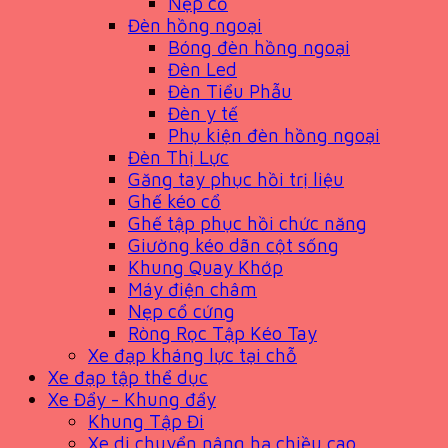
Nẹp cổ
Đèn hồng ngoại
Bóng đèn hồng ngoại
Đèn Led
Đèn Tiểu Phẫu
Đèn y tế
Phụ kiện đèn hồng ngoại
Đèn Thị Lực
Găng tay phục hồi trị liệu
Ghế kéo cổ
Ghế tập phục hồi chức năng
Giường kéo dãn cột sống
Khung Quay Khớp
Máy điện châm
Nẹp cổ cứng
Ròng Rọc Tập Kéo Tay
Xe đạp kháng lực tại chỗ
Xe đạp tập thể dục
Xe Đẩy - Khung đẩy
Khung Tập Đi
Xe di chuyển nâng hạ chiều cao