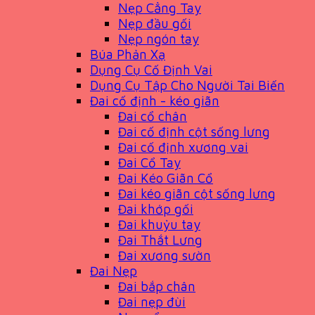
Nẹp Cẳng Tay
Nẹp đầu gối
Nẹp ngón tay
Búa Phản Xạ
Dụng Cụ Cố Định Vai
Dụng Cụ Tập Cho Người Tai Biến
Đai cố định - kéo giãn
Đai cổ chân
Đai cố định cột sống lưng
Đai cố định xương vai
Đai Cổ Tay
Đai Kéo Giãn Cổ
Đai kéo giãn cột sống lưng
Đai khớp gối
Đai khuỷu tay
Đai Thắt Lưng
Đai xương sườn
Đai Nẹp
Đai bắp chân
Đai nẹp đùi