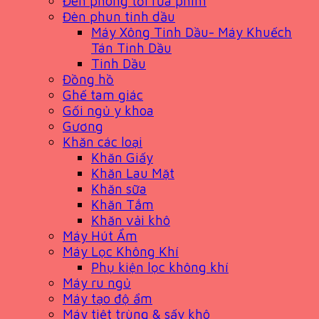
Đèn phòng tối rửa phim
Đèn phun tinh dầu
Máy Xông Tinh Dầu- Máy Khuếch
Tán Tinh Dầu
Tinh Dầu
Đồng hồ
Ghế tam giác
Gối ngủ y khoa
Gương
Khăn các loại
Khăn Giấy
Khăn Lau Mặt
Khăn sữa
Khăn Tắm
Khăn vải khô
Máy Hút Ẩm
Máy Lọc Không Khí
Phụ kiện lọc không khí
Máy ru ngủ
Máy tạo độ ẩm
Máy tiệt trùng & sấy khô