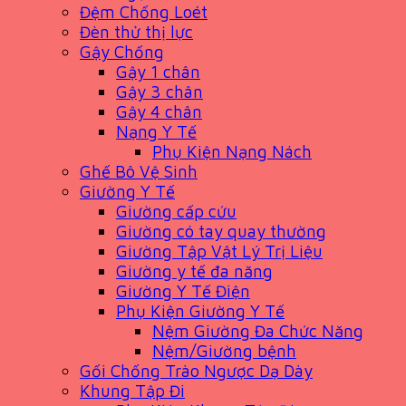
Đệm Chống Loét
Đèn thử thị lực
Gậy Chống
Gậy 1 chân
Gậy 3 chân
Gậy 4 chân
Nạng Y Tế
Phụ Kiện Nạng Nách
Ghế Bô Vệ Sinh
Giường Y Tế
Giường cấp cứu
Giường có tay quay thường
Giường Tập Vật Lý Trị Liệu
Giường y tế đa năng
Giường Y Tế Điện
Phụ Kiện Giường Y Tế
Nệm Giường Đa Chức Năng
Nệm/Giường bệnh
Gối Chống Trào Ngược Dạ Dày
Khung Tập Đi