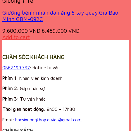
Giường Y Tế
Giường bệnh nhân đa năng 5 tay quay Gia Bảo
Minh GBM-092C
Original
Current
9,600,000
VND
6,489,000
VND
price
price
Add to cart
was:
is:
9,600,000 VND.
6,489,000 VND.
CHĂM SÓC KHÁCH HÀNG
0862.199.787
: Hotline tư vấn
Phím 1
: Nhân viên kinh doanh
Phím 2
: Gặp nhân sự
Phím 3
: Tư vấn khác
Thời gian hoạt động
:
8h00 - 17h30
Email:
bacsixuongkhop.drviet@gmail.com
CHÍNH SÁCH