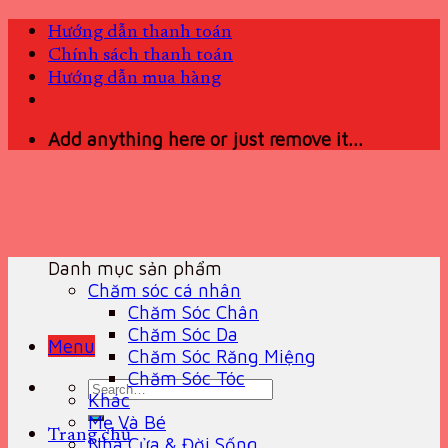
Skip
Hướng dẫn thanh toán
to
Chính sách thanh toán
content
Hướng dẫn mua hàng
Add anything here or just remove it...
Danh mục sản phẩm
Chăm sóc cá nhân
Chăm Sóc Chân
Chăm Sóc Da
Menu
Chăm Sóc Răng Miệng
Chăm Sóc Tóc
Search
Khác
for:
Mẹ Và Bé
Trang chủ
Nhà Cửa & Đời Sống