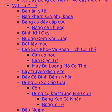
Vật Tư Y Tế
Bàn ăn y tế
Bàn khám sản phụ khoa
Băng ca đẩy cấp cứu
Băng ca khiêng
Bình Khí Oxy
Buồng Đệm Khí Dung
Bút lấy máu
Cân Sức Khoẻ Và Phân Tích Cơ Thể
Cân cơ học
Cân Điện Tử
Máy Đo Lượng Mỡ Cơ Thể
Cây truyền dịch y tế
Dây Cố Định Bệnh Nhân
Dụng Cụ Sơ Cấp Cứu
Cồn
Dụng cụ khử trùng & sơ cứu
Băng Keo Cá Nhân
Bông Y Tế
Đầu Ngậm