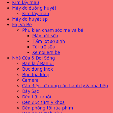
Kim lấy máu
Máy đo đường huyết
Kim lấy máu
Máy đo huyết áp
Mẹ Và Bé
Phụ kiện chăm sóc mẹ và bé
Máy hút sữa
Tấm lót sơ sinh
Túi trữ sữa
Xe nôi em bé
Nhà Cửa & Đời Sống
Bàn là / Bàn ủi
Bục đứng inox
Bục tựa lưng
Camera
Cân điện tử dùng cân hành lý & nhà bếp
Dây Sạc
Đèn bắt muỗi
Đèn đọc flim y khoa
Đèn phòng tối rửa phim