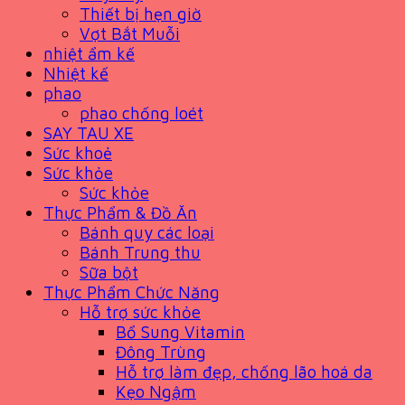
Thiết bị hẹn giờ
Vợt Bắt Muỗi
nhiệt ẩm kế
Nhiệt kế
phao
phao chống loét
SAY TAU XE
Sức khoẻ
Sức khỏe
Sức khỏe
Thực Phẩm & Đồ Ăn
Bánh quy các loại
Bánh Trung thu
Sữa bột
Thực Phẩm Chức Năng
Hỗ trợ sức khỏe
Bổ Sung Vitamin
Đông Trùng
Hỗ trợ làm đẹp, chống lão hoá da
Kẹo Ngậm