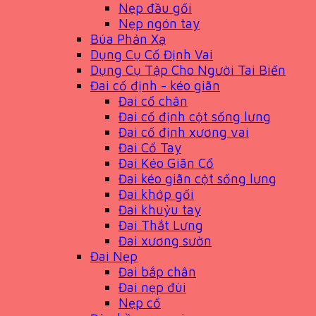
Nẹp đầu gối
Nẹp ngón tay
Búa Phản Xạ
Dụng Cụ Cố Định Vai
Dụng Cụ Tập Cho Người Tai Biến
Đai cố định - kéo giãn
Đai cổ chân
Đai cố định cột sống lưng
Đai cố định xương vai
Đai Cổ Tay
Đai Kéo Giãn Cổ
Đai kéo giãn cột sống lưng
Đai khớp gối
Đai khuỷu tay
Đai Thắt Lưng
Đai xương sườn
Đai Nẹp
Đai bắp chân
Đai nẹp đùi
Nẹp cổ