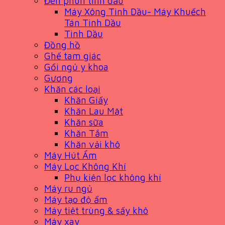
Đèn phun tinh dầu
Máy Xông Tinh Dầu- Máy Khuếch
Tán Tinh Dầu
Tinh Dầu
Đồng hồ
Ghế tam giác
Gối ngủ y khoa
Gương
Khăn các loại
Khăn Giấy
Khăn Lau Mặt
Khăn sữa
Khăn Tắm
Khăn vải khô
Máy Hút Ẩm
Máy Lọc Không Khí
Phụ kiện lọc không khí
Máy ru ngủ
Máy tạo độ ẩm
Máy tiệt trùng & sấy khô
Máy xay