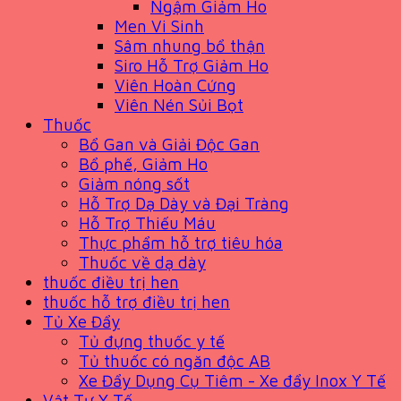
Ngậm Giảm Ho
Men Vi Sinh
Sâm nhung bổ thận
Siro Hỗ Trợ Giảm Ho
Viên Hoàn Cứng
Viên Nén Sủi Bọt
Thuốc
Bổ Gan và Giải Độc Gan
Bổ phế, Giảm Ho
Giảm nóng sốt
Hỗ Trợ Dạ Dày và Đại Tràng
Hỗ Trợ Thiếu Máu
Thực phẩm hỗ trợ tiêu hóa
Thuốc về dạ dày
thuốc điều trị hen
thuốc hỗ trợ điều trị hen
Tủ Xe Đẩy
Tủ đựng thuốc y tế
Tủ thuốc có ngăn độc AB
Xe Đẩy Dụng Cụ Tiêm - Xe đẩy Inox Y Tế
Vật Tư Y Tế