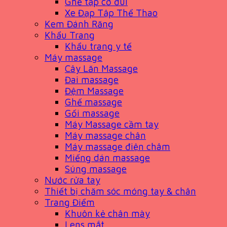
Ghế tập cơ đùi
Xe Đạp Tập Thể Thao
Kem Đánh Răng
Khẩu Trang
Khẩu trang y tế
Máy massage
Cây Lăn Massage
Đai massage
Đệm Massage
Ghế massage
Gối massage
Máy Massage cầm tay
Máy massage chân
Máy massage điện châm
Miếng dán massage
Súng massage
Nước rửa tay
Thiết bị chăm sóc móng tay & chân
Trang Điểm
Khuôn kẻ chân mày
Lens mắt