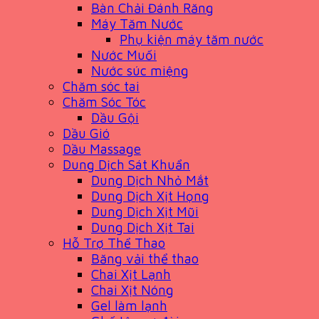
Bàn Chải Đánh Răng
Máy Tăm Nước
Phụ kiện máy tăm nước
Nước Muối
Nước súc miệng
Chăm sóc tai
Chăm Sóc Tóc
Dầu Gội
Dầu Gió
Dầu Massage
Dung Dịch Sát Khuẩn
Dung Dịch Nhỏ Mắt
Dung Dịch Xịt Họng
Dung Dịch Xịt Mũi
Dung Dịch Xịt Tai
Hỗ Trợ Thể Thao
Băng vải thể thao
Chai Xịt Lạnh
Chai Xịt Nóng
Gel làm lạnh