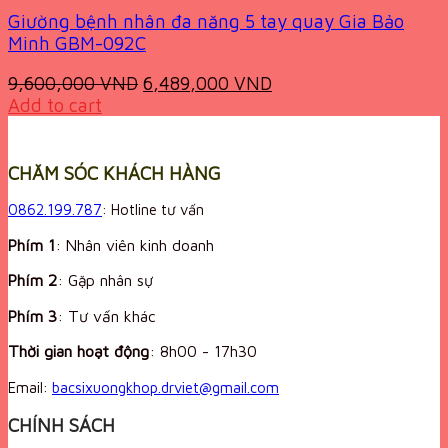
Giường bệnh nhân đa năng 5 tay quay Gia Bảo
Minh GBM-092C
Original
Current
9,600,000
VND
6,489,000
VND
price
price
Add to cart
was:
is:
9,600,000 VND.
6,489,000 VND.
CHĂM SÓC KHÁCH HÀNG
0862.199.787
: Hotline tư vấn
Phím 1
: Nhân viên kinh doanh
Phím 2
: Gặp nhân sự
Phím 3
: Tư vấn khác
Thời gian hoạt động
:
8h00 - 17h30
Email:
bacsixuongkhop.drviet@gmail.com
CHÍNH SÁCH