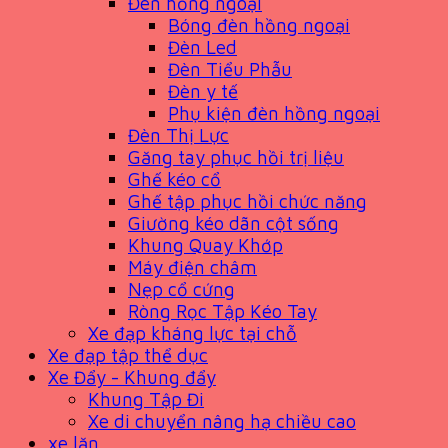
Đèn hồng ngoại
Bóng đèn hồng ngoại
Đèn Led
Đèn Tiểu Phẫu
Đèn y tế
Phụ kiện đèn hồng ngoại
Đèn Thị Lực
Găng tay phục hồi trị liệu
Ghế kéo cổ
Ghế tập phục hồi chức năng
Giường kéo dãn cột sống
Khung Quay Khớp
Máy điện châm
Nẹp cổ cứng
Ròng Rọc Tập Kéo Tay
Xe đạp kháng lực tại chỗ
Xe đạp tập thể dục
Xe Đẩy - Khung đẩy
Khung Tập Đi
Xe di chuyển nâng hạ chiều cao
xe lăn