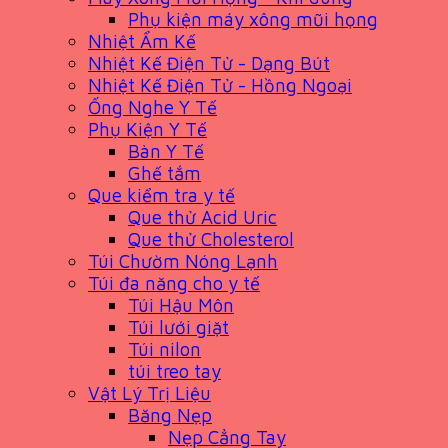
Phụ kiện máy xông mũi họng
Nhiệt Ẩm Kế
Nhiệt Kế Điện Tử - Dạng Bút
Nhiệt Kế Điện Tử - Hồng Ngoại
Ống Nghe Y Tế
Phụ Kiện Y Tế
Bàn Y Tế
Ghế tắm
Que kiểm tra y tế
Que thử Acid Uric
Que thử Cholesterol
Túi Chườm Nóng Lạnh
Túi đa năng cho y tế
Túi Hậu Môn
Túi lưới giặt
Túi nilon
túi treo tay
Vật Lý Trị Liệu
Băng Nẹp
Nẹp Cẳng Tay