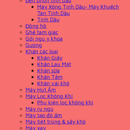
Đèn phun tinh dầu
Máy Xông Tinh Dầu- Máy Khuếch
Tán Tinh Dầu
Tinh Dầu
Đồng hồ
Ghế tam giác
Gối ngủ y khoa
Gương
Khăn các loại
Khăn Giấy
Khăn Lau Mặt
Khăn sữa
Khăn Tắm
Khăn vải khô
Máy Hút Ẩm
Máy Lọc Không Khí
Phụ kiện lọc không khí
Máy ru ngủ
Máy tạo độ ẩm
Máy tiệt trùng & sấy khô
Máy xay