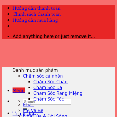
Skip
Hướng dẫn thanh toán
to
Chính sách thanh toán
content
Hướng dẫn mua hàng
Add anything here or just remove it...
Danh mục sản phẩm
Chăm sóc cá nhân
Chăm Sóc Chân
Chăm Sóc Da
Menu
Chăm Sóc Răng Miệng
Chăm Sóc Tóc
Search
Khác
for:
Mẹ Và Bé
Trang chủ
Nhà Cửa & Đời Sống