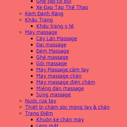
Ghế tập cơ đùi
Xe Đạp Tập Thể Thao
Kem Đánh Răng
Khẩu Trang
Khẩu trang y tế
Máy massage
Cây Lăn Massage
Đai massage
Đệm Massage
Ghế massage
Gối massage
Máy Massage cầm tay
Máy massage chân
Máy massage điện châm
Miếng dán massage
Súng massage
Nước rửa tay
Thiết bị chăm sóc móng tay & chân
Trang Điểm
Khuôn kẻ chân mày
Lens mắt