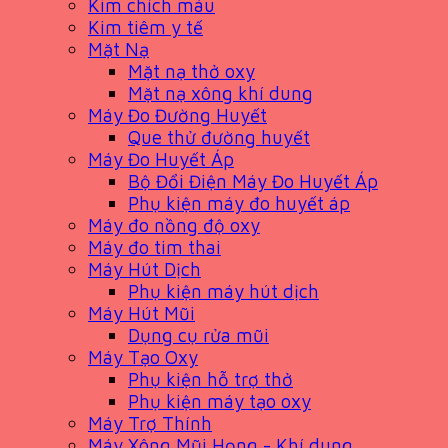
Kim chích máu
Kim tiêm y tế
Mặt Nạ
Mặt nạ thở oxy
Mặt nạ xông khí dung
Máy Đo Đường Huyết
Que thử đường huyết
Máy Đo Huyết Áp
Bộ Đổi Điện Máy Đo Huyết Áp
Phụ kiện máy đo huyết áp
Máy đo nồng độ oxy
Máy đo tim thai
Máy Hút Dịch
Phụ kiện máy hút dịch
Máy Hút Mũi
Dụng cụ rửa mũi
Máy Tạo Oxy
Phụ kiện hỗ trợ thở
Phụ kiện máy tạo oxy
Máy Trợ Thính
Máy Xông Mũi Họng - Khí dung