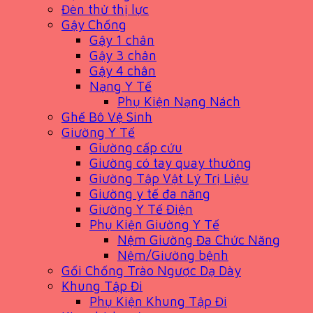
Đèn thử thị lực
Gậy Chống
Gậy 1 chân
Gậy 3 chân
Gậy 4 chân
Nạng Y Tế
Phụ Kiện Nạng Nách
Ghế Bô Vệ Sinh
Giường Y Tế
Giường cấp cứu
Giường có tay quay thường
Giường Tập Vật Lý Trị Liệu
Giường y tế đa năng
Giường Y Tế Điện
Phụ Kiện Giường Y Tế
Nệm Giường Đa Chức Năng
Nệm/Giường bệnh
Gối Chống Trào Ngược Dạ Dày
Khung Tập Đi
Phụ Kiện Khung Tập Đi