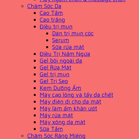
Chăm Sóc Da
Cao Tắm
Cao trắng
Điều trị mụn
Dán trị mụn cóc
Serum
Sữa rửa mặt
Điều Trị Nấm Ngứa
Gel bôi ngoài da
Gel Rửa Mặt
Gel trị mụn
Gel Trị Sẹo
Kem Dưỡng Ẩm
Máy cạo lông và tẩy da chết
Máy điện di cho da mặt
Máy làm ấm khăn ướt
Máy rửa mặt
Máy xông da mặt
Sữa Tắm
Chăm Sóc Răng Miệng