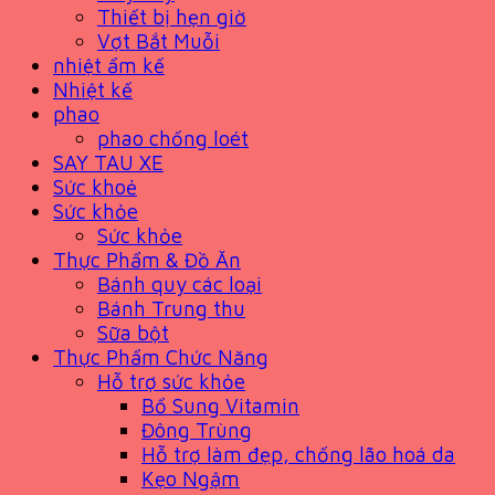
Thiết bị hẹn giờ
Vợt Bắt Muỗi
nhiệt ẩm kế
Nhiệt kế
phao
phao chống loét
SAY TAU XE
Sức khoẻ
Sức khỏe
Sức khỏe
Thực Phẩm & Đồ Ăn
Bánh quy các loại
Bánh Trung thu
Sữa bột
Thực Phẩm Chức Năng
Hỗ trợ sức khỏe
Bổ Sung Vitamin
Đông Trùng
Hỗ trợ làm đẹp, chống lão hoá da
Kẹo Ngậm