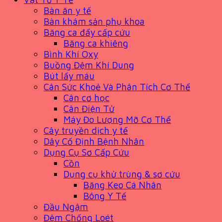
Bàn ăn y tế
Bàn khám sản phụ khoa
Băng ca đẩy cấp cứu
Băng ca khiêng
Bình Khí Oxy
Buồng Đệm Khí Dung
Bút lấy máu
Cân Sức Khoẻ Và Phân Tích Cơ Thể
Cân cơ học
Cân Điện Tử
Máy Đo Lượng Mỡ Cơ Thể
Cây truyền dịch y tế
Dây Cố Định Bệnh Nhân
Dụng Cụ Sơ Cấp Cứu
Cồn
Dụng cụ khử trùng & sơ cứu
Băng Keo Cá Nhân
Bông Y Tế
Đầu Ngậm
Đệm Chống Loét