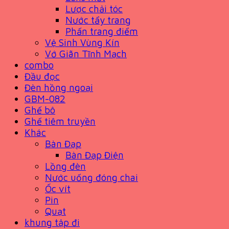
Lược chải tóc
Nước tẩy trang
Phấn trang điểm
Vệ Sinh Vùng Kín
Vớ Giãn Tĩnh Mạch
combo
Đầu đọc
Đèn hồng ngoại
GBM-082
Ghế bô
Ghế tiêm truyền
Khác
Bàn Đạp
Bàn Đạp Điện
Lồng đèn
Nước uống đóng chai
Ốc vít
Pin
Quạt
khung tập đi