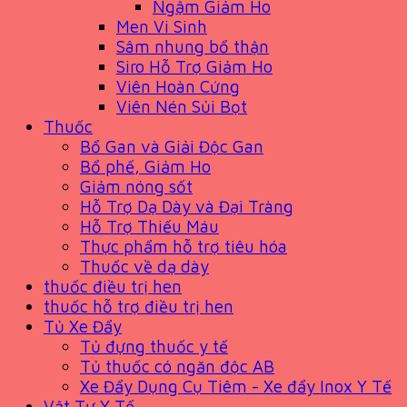
Ngậm Giảm Ho
Men Vi Sinh
Sâm nhung bổ thận
Siro Hỗ Trợ Giảm Ho
Viên Hoàn Cứng
Viên Nén Sủi Bọt
Thuốc
Bổ Gan và Giải Độc Gan
Bổ phế, Giảm Ho
Giảm nóng sốt
Hỗ Trợ Dạ Dày và Đại Tràng
Hỗ Trợ Thiếu Máu
Thực phẩm hỗ trợ tiêu hóa
Thuốc về dạ dày
thuốc điều trị hen
thuốc hỗ trợ điều trị hen
Tủ Xe Đẩy
Tủ đựng thuốc y tế
Tủ thuốc có ngăn độc AB
Xe Đẩy Dụng Cụ Tiêm - Xe đẩy Inox Y Tế
Vật Tư Y Tế