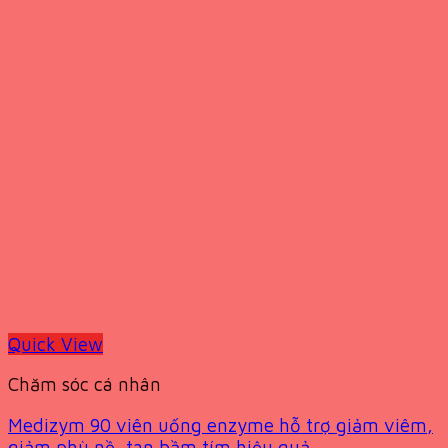
Quick View
Chăm sóc cá nhân
Medizym 90 viên uống enzyme hỗ trợ giảm viêm,
giảm phù nề, tan bầm tím hiệu quả