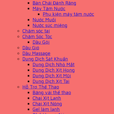
Bàn Chải Đánh Răng
Máy Tăm Nước
Phụ kiện máy tăm nước
Nước Muối
Nước súc miệng
Chăm sóc tai
Chăm Sóc Tóc
Dầu Gội
Dầu Gió
Dầu Massage
Dung Dịch Sát Khuẩn
Dung Dịch Nhỏ Mắt
Dung Dịch Xịt Họng
Dung Dịch Xịt Mũi
Dung Dịch Xịt Tai
Hỗ Trợ Thể Thao
Băng vải thể thao
Chai Xịt Lạnh
Chai Xịt Nóng
Gel làm lạnh