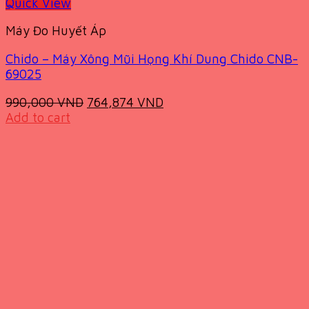
Quick View
Máy Đo Huyết Áp
Chido – Máy Xông Mũi Họng Khí Dung Chido CNB-
69025
Original
Current
990,000
VND
764,874
VND
price
price
Add to cart
was:
is:
990,000 VND.
764,874 VND.