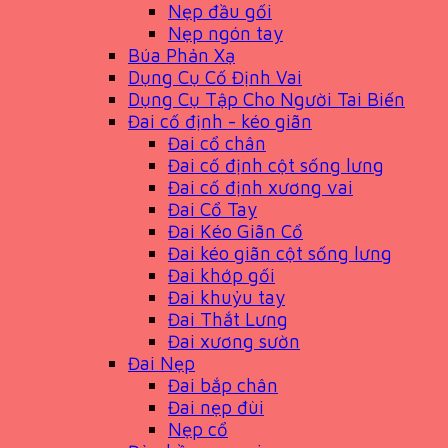
Nẹp đầu gối
Nẹp ngón tay
Búa Phản Xạ
Dụng Cụ Cố Định Vai
Dụng Cụ Tập Cho Người Tai Biến
Đai cố định - kéo giãn
Đai cổ chân
Đai cố định cột sống lưng
Đai cố định xương vai
Đai Cổ Tay
Đai Kéo Giãn Cổ
Đai kéo giãn cột sống lưng
Đai khớp gối
Đai khuỷu tay
Đai Thắt Lưng
Đai xương sườn
Đai Nẹp
Đai bắp chân
Đai nẹp đùi
Nẹp cổ