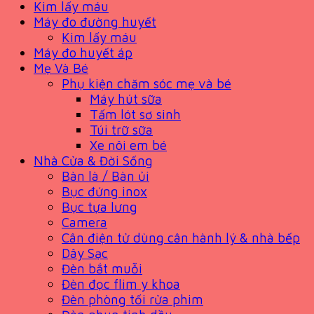
Kim lấy máu
Máy đo đường huyết
Kim lấy máu
Máy đo huyết áp
Mẹ Và Bé
Phụ kiện chăm sóc mẹ và bé
Máy hút sữa
Tấm lót sơ sinh
Túi trữ sữa
Xe nôi em bé
Nhà Cửa & Đời Sống
Bàn là / Bàn ủi
Bục đứng inox
Bục tựa lưng
Camera
Cân điện tử dùng cân hành lý & nhà bếp
Dây Sạc
Đèn bắt muỗi
Đèn đọc flim y khoa
Đèn phòng tối rửa phim