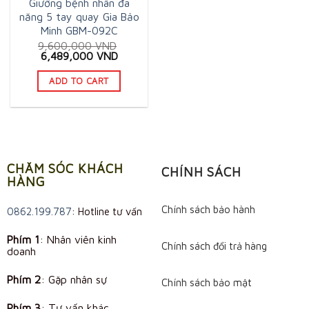
Giường bệnh nhân đa
năng 5 tay quay Gia Bảo
Minh GBM-092C
9,600,000
VND
Original
Current
6,489,000
VND
price
price
was:
is:
ADD TO CART
9,600,000 VND.
6,489,000 VND.
CHĂM SÓC KHÁCH
CHÍNH SÁCH
HÀNG
Chính sách bảo hành
0862.199.787
: Hotline tư vấn
Phím 1
: Nhân viên kinh
Chính sách đổi trả hàng
doanh
Phím 2
: Gặp nhân sự
Chính sách bảo mật
Phím 3
: Tư vấn khác