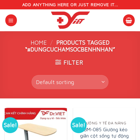
Skip
ADD ANYTHING HERE OR JUST REMOVE IT...
to
content
HOME
/
PRODUCTS TAGGED
“#DUNGCUCHAMSOCBENHNHAN”
FILTER
GIƯỜNG Y TẾ ĐA NĂNG
Sale!
Sale!
GBM-085 Giường kéo
giãn cột sống tự động