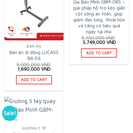
Gia Bảo Minh GBM-085 –
giải pháp hỗ trợ kéo giãn
cột sống an toàn, giúp
giảm đau lưng, thoái hóa
và căng cơ hiệu quả
ngay tại nhà.
6,100,000
VND
Original
Current
3,749,000
VND
price
price
BÀN ĂN
was:
is:
Bàn ăn di động LUCASS
ADD TO CART
6,100,000 VND.
3,749,0
BA-E6
3,000,000
VND
Original
Current
1,690,000
VND
price
price
was:
is:
ADD TO CART
3,000,000 VND.
1,690,000 VND.
Sale!
GIƯỜNG Y TẾ