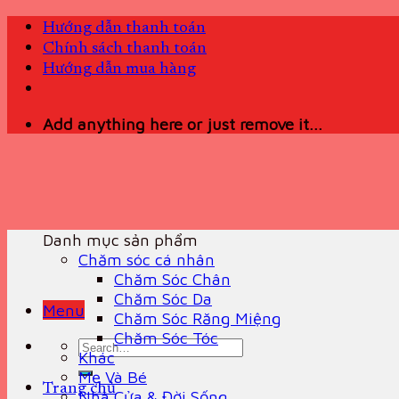
Skip
Hướng dẫn thanh toán
to
Chính sách thanh toán
content
Hướng dẫn mua hàng
Add anything here or just remove it...
Danh mục sản phẩm
Chăm sóc cá nhân
Chăm Sóc Chân
Chăm Sóc Da
Menu
Chăm Sóc Răng Miệng
Chăm Sóc Tóc
Search
Khác
for:
Mẹ Và Bé
Trang chủ
Nhà Cửa & Đời Sống