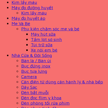
Kim lấy máu
Máy đo đường huyết
Kim lấy máu
Máy đo huyết áp
Mẹ Và Bé
Phụ kiện chăm sóc mẹ và bé
Máy hút sữa
Tấm lót sơ sinh
Túi trữ sữa
Xe nôi em bé
Nhà Cửa & Đời Sống
Bàn là / Bàn ủi
Bục đứng inox
Bục tựa lưng
Camera
Cân điện tử dùng cân hành lý & nhà bếp
Dây Sạc
Đèn bắt muỗi
Đèn đọc flim y khoa
Đèn phòng tối rửa phim