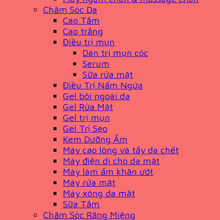
Chăm Sóc Da
Cao Tắm
Cao trắng
Điều trị mụn
Dán trị mụn cóc
Serum
Sữa rửa mặt
Điều Trị Nấm Ngứa
Gel bôi ngoài da
Gel Rửa Mặt
Gel trị mụn
Gel Trị Sẹo
Kem Dưỡng Ẩm
Máy cạo lông và tẩy da chết
Máy điện di cho da mặt
Máy làm ấm khăn ướt
Máy rửa mặt
Máy xông da mặt
Sữa Tắm
Chăm Sóc Răng Miệng