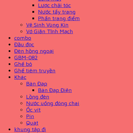
Lược chải tóc
Nước tẩy trang
Phấn trang điểm
Vệ Sinh Vùng Kín
Vớ Giãn Tĩnh Mạch
combo
Đầu đọc
Đèn hồng ngoại
GBM-082
Ghế bô
Ghế tiêm truyền
Khác
Bàn Đạp
Bàn Đạp Điện
Lồng đèn
Nước uống đóng chai
Ốc vít
Pin
Quạt
khung tập đi