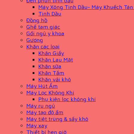
Đèn phun tinh dầu
Máy Xông Tinh Dầu- Máy Khuếch Tán
Tinh Dầu
Đồng hồ
Ghế tam giác
Gối ngủ y khoa
Gương
Khăn các loại
Khăn Giấy
Khăn Lau Mặt
Khăn sữa
Khăn Tắm
Khăn vải khô
Máy Hút Ẩm
Máy Lọc Không Khí
Phụ kiện lọc không khí
Máy ru ngủ
Máy tạo độ ẩm
Máy tiệt trùng & sấy khô
Máy xay
Thiết bị hẹn giờ