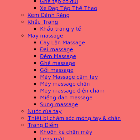
Ghế tập cơ đùi
Xe Đạp Tập Thể Thao
Kem Đánh Răng
Khẩu Trang
Khẩu trang y tế
Máy massage
Cây Lăn Massage
Đai massage
Đệm Massage
Ghế massage
Gối massage
Máy Massage cầm tay
Máy massage chân
Máy massage điện châm
Miếng dán massage
Súng massage
Nước rửa tay
Thiết bị chăm sóc móng tay & chân
Trang Điểm
Khuôn kẻ chân mày
Lens mắt