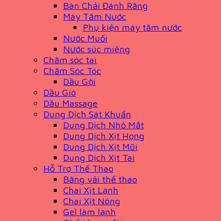
Bàn Chải Đánh Răng
Máy Tăm Nước
Phụ kiện máy tăm nước
Nước Muối
Nước súc miệng
Chăm sóc tai
Chăm Sóc Tóc
Dầu Gội
Dầu Gió
Dầu Massage
Dung Dịch Sát Khuẩn
Dung Dịch Nhỏ Mắt
Dung Dịch Xịt Họng
Dung Dịch Xịt Mũi
Dung Dịch Xịt Tai
Hỗ Trợ Thể Thao
Băng vải thể thao
Chai Xịt Lạnh
Chai Xịt Nóng
Gel làm lạnh