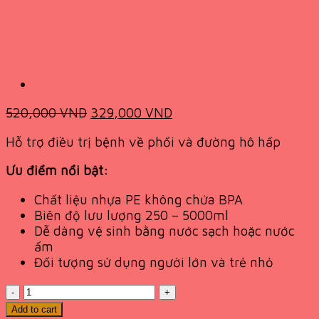
Original
Current
520,000
VND
329,000
VND
price
price
Hỗ trợ điều trị bệnh về phổi và đường hô hấp
was:
is:
520,000 VND.
329,000 VND.
Ưu điểm nổi bật:
Chất liệu nhựa PE không chứa BPA
Biên độ lưu lượng 250 – 5000ml
Dễ dàng vệ sinh bằng nước sạch hoặc nước
ấm
Đối tượng sử dụng người lớn và trẻ nhỏ
Quantity
Add to cart