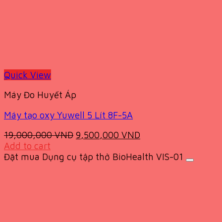
Quick View
Máy Đo Huyết Áp
Máy tạo oxy Yuwell 5 Lít 8F-5A
Original
Current
19,000,000
VND
9,500,000
VND
price
price
Add to cart
was:
is:
Đặt mua Dụng cụ tập thở BioHealth VIS-01
19,000,000 VND.
9,500,000 VND.