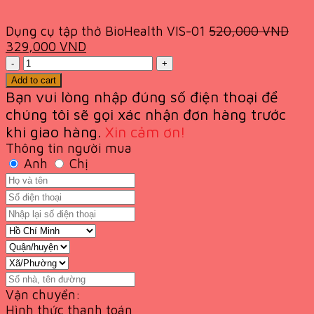
Dụng cụ tập thở BioHealth VIS-01
520,000
VND
Original
Current
329,000
VND
price
Quantity
price
was:
is:
Add to cart
520,000 VND.
329,000 VND.
Bạn vui lòng nhập đúng số điện thoại để
chúng tôi sẽ gọi xác nhận đơn hàng trước
khi giao
hàng.
Xin cảm ơn!
Thông tin người mua
Anh
Chị
Vận chuyển:
Hình thức thanh toán