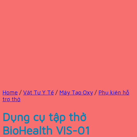
Home
/
Vật Tư Y Tế
/
Máy Tạo Oxy
/
Phụ kiện hỗ
trợ thở
Dụng cụ tập thở
BioHealth VIS-01