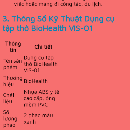
việc hoặc mang đi công tác, du lịch.
3. Thông Số Kỹ Thuật Dụng cụ
tập thở BioHealth VIS-01
Thông
Chi tiết
tin
Dụng cụ tập
Tên sản
thở BioHealth
phẩm
VIS-01
Thương
BioHealth
hiệu
Nhựa ABS y tế
Chất
cao cấp, ống
liệu
mềm PVC
Số
2 phao màu
lượng
xanh
phao