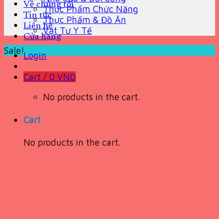
Về chúng tôi
Thực Phẩm Chức Năng
Tin tức
Thực Phẩm & Đồ Ăn
Liên hệ
Vật Tư Y Tế
Cửa hàng
Sale!
Login
Cart /
0
VND
No products in the cart.
Cart
No products in the cart.