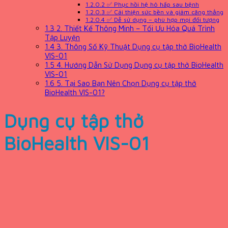
1.2.0.2
✅ Phục hồi hệ hô hấp sau bệnh
1.2.0.3
✅ Cải thiện sức bền và giảm căng thẳng
1.2.0.4
✅ Dễ sử dụng – phù hợp mọi đối tượng
1.3
2. Thiết Kế Thông Minh – Tối Ưu Hóa Quá Trình
Tập Luyện
1.4
3. Thông Số Kỹ Thuật Dụng cụ tập thở BioHealth
VIS-01
1.5
4. Hướng Dẫn Sử Dụng Dụng cụ tập thở BioHealth
VIS-01
1.6
5. Tại Sao Bạn Nên Chọn Dụng cụ tập thở
BioHealth VIS-01?
Dụng cụ tập thở
BioHealth VIS-01