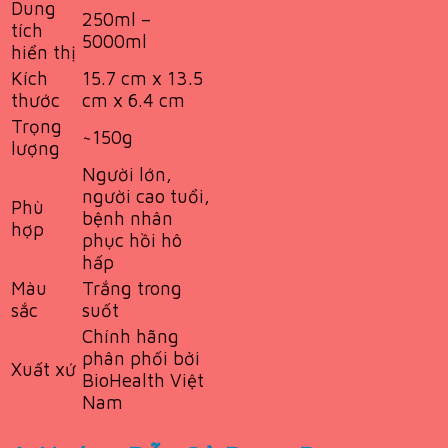
Dung
250ml –
tích
5000ml
hiển thị
Kích
15.7 cm x 13.5
thước
cm x 6.4 cm
Trọng
~150g
lượng
Người lớn,
người cao tuổi,
Phù
bệnh nhân
hợp
phục hồi hô
hấp
Màu
Trắng trong
sắc
suốt
Chính hãng
phân phối bởi
Xuất xứ
BioHealth Việt
Nam