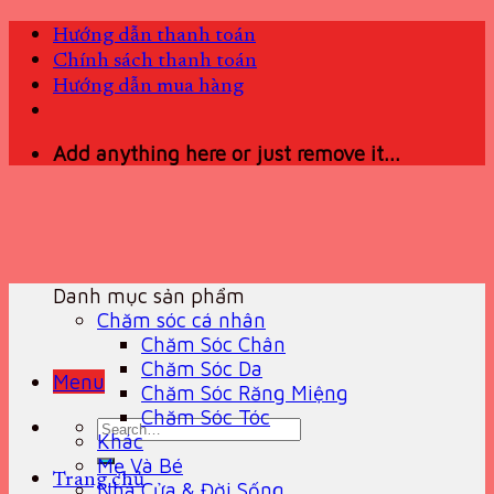
Skip
Hướng dẫn thanh toán
to
Chính sách thanh toán
content
Hướng dẫn mua hàng
Add anything here or just remove it...
Danh mục sản phẩm
Chăm sóc cá nhân
Chăm Sóc Chân
Chăm Sóc Da
Menu
Chăm Sóc Răng Miệng
Chăm Sóc Tóc
Search
Khác
for:
Mẹ Và Bé
Trang chủ
Nhà Cửa & Đời Sống