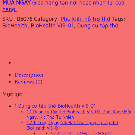
MUA NGAY
Giao hàng tận nơi hoặc nhận tại cửa
hàng.
SKU:
B5076
Category:
Phụ kiện hỗ trợ thở
Tags:
BioHealth
,
BioHealth VIS-01
,
Dụng cụ tập thở
Description
Reviews (0)
Mục lục
1
Dụng cụ tập thở BioHealth VIS-01
1.1
Dụng cụ tập thở BioHealth VIS-01: Phổi Khỏe Mỗi
Ngày, Hít Thở Tự Nhiên
1.2
1. Công Dụng Nổi Bật Của Dụng cụ tập thở
BioHealth VIS-01:
1.2.0.1
✅ Tăng cường dung tích phổi