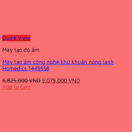
Quick View
Máy tạo độ ẩm
Máy tạo ẩm công nghệ khử khuẩn nóng lạnh
Homedics 1449558
Original
Current
6,825,000
VND
5,079,000
VND
price
price
Add to cart
was:
is:
6,825,000 VND.
5,079,000 VND.