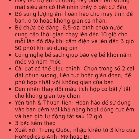
mát siêu âm có thể nhìn thấy ở bất cứ đâu;
Bổ sung lượng ẩm hoàn hảo cho máy tính để
bàn, ô tô hoặc không gian cá nhân.
Bể chứa dễ dàng: 8,5-oz. bình chứa nước
cung cấp thời gian chạy lên đến 10 giờ cho
mỗi lần đổ đầy khi cắm điện và lên đến 3 giờ
50 phút khi sử dụng pin
Công nghệ bể sạch giúp bảo vệ bể khỏi nấm
mốc và nấm mốc
Cài đặt có thể điều chỉnh: Chọn trong số 2 cài
đặt phun sương, liên tục hoặc gián đoạn, để
phù hợp nhất với không gian của bạn
Đèn nhấn thay đổi màu tích hợp có bật / tắt
cho không gian tùy chọn
Yên tĩnh & Thuận tiện: Hoàn hảo để sử dụng
vào ban đêm với khả năng hoạt động cực êm
và hẹn giờ tự động tắt sau 12 giờ
3 bấc kèm theo
Xuất xứ: Trung Quốc, nhập khẩu từ 3 kho của
HoMedics ở Anh, Mỹ hoặc Bỉ