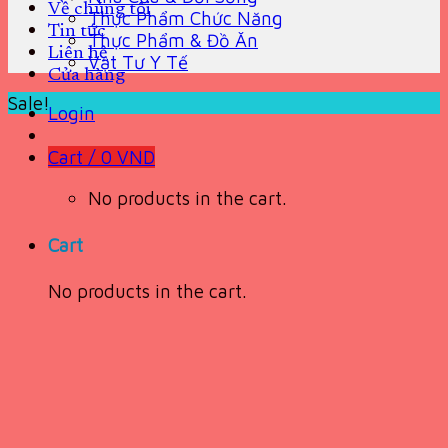
Về chúng tôi
Thực Phẩm Chức Năng
Tin tức
Thực Phẩm & Đồ Ăn
Liên hệ
Vật Tư Y Tế
Cửa hàng
Sale!
Login
Cart /
0
VND
No products in the cart.
Cart
No products in the cart.