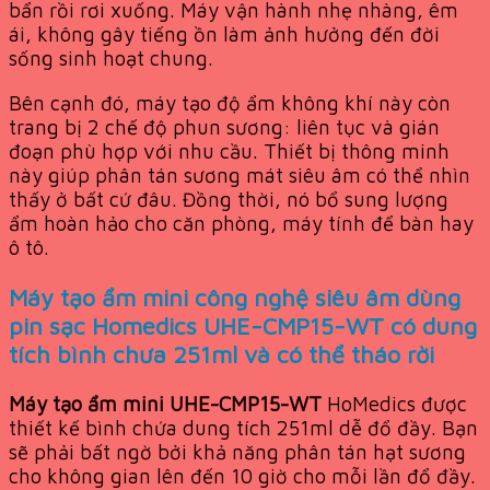
bẩn rồi rơi xuống. Máy vận hành nhẹ nhàng, êm
ái, không gây tiếng ồn làm ảnh hưởng đến đời
sống sinh hoạt chung.
Bên cạnh đó, máy tạo độ ẩm không khí này còn
trang bị 2 chế độ phun sương: liên tục và gián
đoạn phù hợp với nhu cầu. Thiết bị thông minh
này giúp phân tán sương mát siêu âm có thể nhìn
thấy ở bất cứ đâu. Đồng thời, nó bổ sung lượng
ẩm hoàn hảo cho căn phòng, máy tính để bàn hay
ô tô.
Máy tạo ẩm mini công nghệ siêu âm dùng
pin sạc Homedics UHE-CMP15-WT có dung
tích bình chưa 251ml và có thể tháo rời
Máy tạo ẩm mini UHE-CMP15-WT
HoMedics được
thiết kế bình chứa dung tích 251ml dễ đổ đầy. Bạn
sẽ phải bất ngờ bởi khả năng phân tán hạt sương
cho không gian lên đến 10 giờ cho mỗi lần đổ đầy.