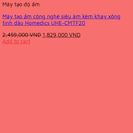
Máy tạo độ ẩm
Máy tạo ẩm công nghệ siêu âm kèm khay xông
tinh dầu Homedics UHE-CMTF20
Original
Current
2,459,000
VND
1,829,000
VND
price
price
Add to cart
was:
is:
2,459,000 VND.
1,829,000 VND.