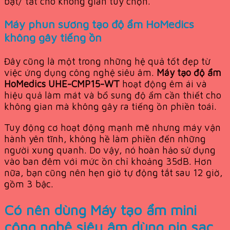
bật/ tắt cho không gian tùy chọn.
Máy phun sương tạo độ ẩm HoMedics
không gây tiếng ồn
Đây cũng là một trong những hệ quả tốt đẹp từ
việc ứng dụng công nghệ siêu âm.
Máy tạo độ ẩm
HoMedics UHE-CMP15-WT
hoạt động êm ái và
hiệu quả làm mát và bổ sung độ ẩm cần thiết cho
không gian mà không gây ra tiếng ồn phiền toái.
Tuy động cơ hoạt động mạnh mẽ nhưng máy vận
hành yên tĩnh, không hề làm phiền đến những
người xung quanh. Do vậy, nó hoàn hảo sử dụng
vào ban đêm với mức ồn chỉ khoảng 35dB. Hơn
nữa, bạn cũng nên hẹn giờ tự động tắt sau 12 giờ,
gồm 3 bậc.
Có nên dùng Máy tạo ẩm mini
công nghệ siêu âm dùng pin sạc