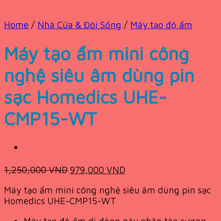
Home
/
Nhà Cửa & Đời Sống
/
Máy tạo độ ẩm
Máy tạo ẩm mini công
nghệ siêu âm dùng pin
sạc Homedics UHE-
CMP15-WT
Original
Current
1,250,000
VND
979,000
VND
price
price
Máy tạo ẩm mini công nghệ siêu âm dùng pin sạc
was:
is:
Homedics UHE-CMP15-WT
1,250,000 VND.
979,000 VND.
Máy tạo độ ẩm di động này phân tán sương