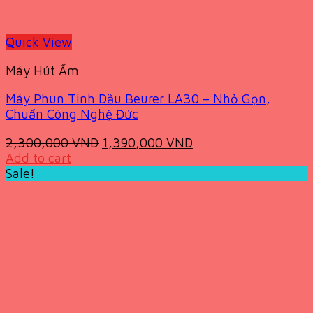
Quick View
Máy Hút Ẩm
Máy Phun Tinh Dầu Beurer LA30 – Nhỏ Gọn,
Chuẩn Công Nghệ Đức
Original
Current
2,300,000
VND
1,390,000
VND
price
price
Add to cart
was:
is:
Sale!
2,300,000 VND.
1,390,000 VND.