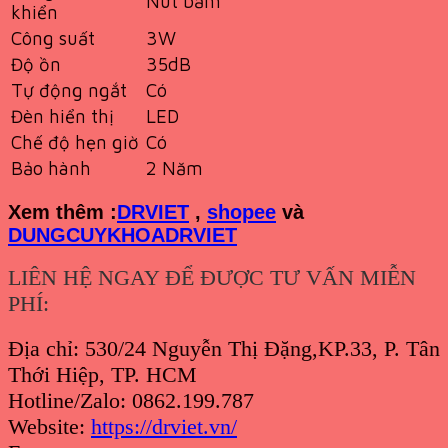
Nút bấm
khiển
Công suất
3W
Độ ồn
35dB
Tự động ngắt
Có
Đèn hiển thị
LED
Chế độ hẹn giờ
Có
Bảo hành
2 Năm
Xem th
êm :
DRVIET
,
shopee
và
DUNGCUYKHOADRVIET
LIÊN HỆ NGAY ĐỂ ĐƯỢC TƯ VẤN MIỄN
PHÍ:
Địa chỉ: 530/24 Nguyễn Thị Đặng,KP.33, P. Tân
Thới Hiệp, TP. HCM
Hotline/Zalo: 0862.199.787
Website:
https://drviet.vn/