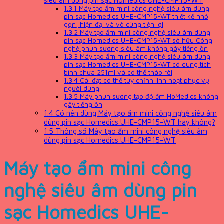
siêu âm dùng pin sạc Homedics UHE-CMP15-WT
1.3.1
Máy tạo ẩm mini công nghệ siêu âm dùng
pin sạc Homedics UHE-CMP15-WT thiết kế nhỏ
gọn, hiện đại và vô cùng tiện lợi
1.3.2
Máy tạo ẩm mini công nghệ siêu âm dùng
pin sạc Homedics UHE-CMP15-WT sở hữu Công
nghệ phun sương siêu âm không gây tiếng ồn
1.3.3
Máy tạo ẩm mini công nghệ siêu âm dùng
pin sạc Homedics UHE-CMP15-WT có dung tích
bình chưa 251ml và có thể tháo rời
1.3.4
Cài đặt có thể tùy chỉnh linh hoạt phục vụ
người dùng
1.3.5
Máy phun sương tạo độ ẩm HoMedics không
gây tiếng ồn
1.4
Có nên dùng Máy tạo ẩm mini công nghệ siêu âm
dùng pin sạc Homedics UHE-CMP15-WT hay không?
1.5
Thông số Máy tạo ẩm mini công nghệ siêu âm
dùng pin sạc Homedics UHE-CMP15-WT
Máy tạo ẩm mini công
nghệ siêu âm dùng pin
sạc Homedics UHE-