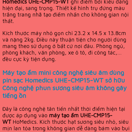
Homedics UHE-CMP15-WT
ghi điểm bởi kiểu dáng
hiện đại, sang trọng. Thiết kế hình trụ đứng màu
trắng trang nhã tạo điểm nhấn cho không gian nội
thất.
Kích thước máy nhỏ gọn chỉ 23.2 x 14.5 x 13.8cm
và nặng 2kg. Điều này thuận tiện cho người dùng
mang theo sử dụng ở bất cứ nơi đâu. Phòng ngủ,
phòng khách, văn phòng, xe ô tô, đi công tác,…
đều cực kỳ tiện dụng.
Máy tạo ẩm mini công nghệ siêu âm dùng
pin sạc Homedics UHE-CMP15-WT sở hữu
Công nghệ phun sương siêu âm không gây
tiếng ồn
Đây là công nghệ tân tiến nhất thời điểm hiện tại
được áp dụng vào
máy tạo ẩm UHE-CMP15-
WT
HoMedics. Kích thước hạt sương siêu nhỏ, siêu
mịn lan tỏa trong không gian dễ dàng bám vào bụi