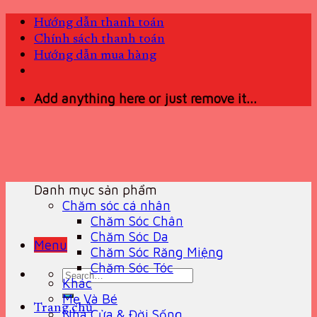
Skip
Hướng dẫn thanh toán
to
Chính sách thanh toán
content
Hướng dẫn mua hàng
Add anything here or just remove it...
Danh mục sản phẩm
Chăm sóc cá nhân
Chăm Sóc Chân
Chăm Sóc Da
Menu
Chăm Sóc Răng Miệng
Chăm Sóc Tóc
Search
Khác
for:
Mẹ Và Bé
Trang chủ
Nhà Cửa & Đời Sống